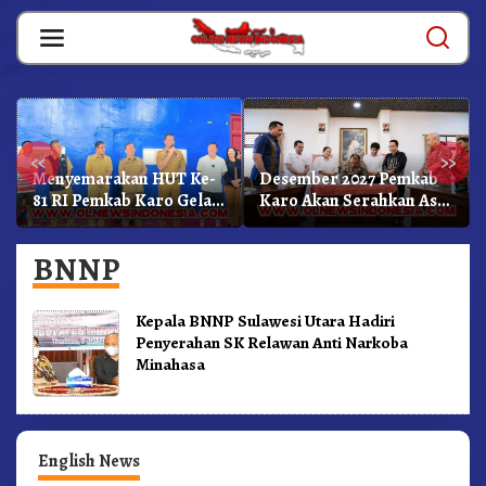
Skip
to
content
«
»
Menyemarakan HUT Ke-
Desember 2027 Pemkab
81 RI Pemkab Karo Gelar
Karo Akan Serahkan Aset
Pertandingan Olahraga
RSUD Kabanjahe Ke
Moderamen GBKP
BNNP
Kepala BNNP Sulawesi Utara Hadiri
Penyerahan SK Relawan Anti Narkoba
Minahasa
English News