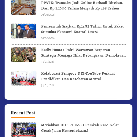
PPATK: Transaksi Judi Online Berhasil Ditekan,
Dari Rp 1.1000 Triliun Menjadi Rp 268 Triliun
04/02/2026
Pemerintah Siapkan Rp12,83 Triliun Untuk Paket
Stimulus Ekonomi Kuartal I-2026
03/02/2026
Kadiv Humas Polri: Wartawan Berperan
Strategis Menjaga Nilai Kebangsaan, Demokrasi,
dan NKRI
31/01/2026
Kolaborasi Pemprov DKI-YouTube Perkuat
Pendidikan Dan Kesehatan Mental
31/01/2026
Recent Post
Meriahkan HUT RI Ke-81 Pemkab Karo Gelar
Gerak Jalan Kemerdekaan.!