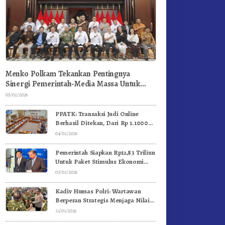
Menko Polkam Tekankan Pentingnya
Sinergi Pemerintah-Media Massa Untuk
Jaga Stabilitas Bangsa
05/02/2026
PPATK: Transaksi Judi Online
Berhasil Ditekan, Dari Rp 1.1000
Triliun Menjadi Rp 268 Triliun
04/02/2026
Pemerintah Siapkan Rp12,83 Triliun
Untuk Paket Stimulus Ekonomi
Kuartal I-2026
03/02/2026
Kadiv Humas Polri: Wartawan
Berperan Strategis Menjaga Nilai
Kebangsaan, Demokrasi, dan NKRI
31/01/2026