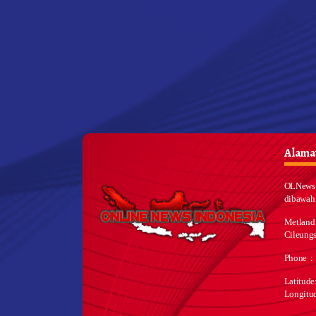
Alamat
OLNews 
dibawah
Metland
Cileungs
Phone :
Latitud
Longitu