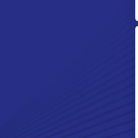
Ditpolsatwa Baharkam Polri Tiba
Di Myanmar, Siap Bantu Korban
Gempa Myanmar