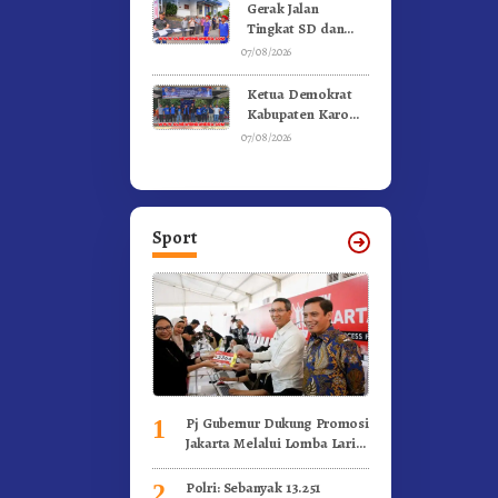
Kebakaran
Gerak Jalan
Tingkat SD dan
SMP Untuk
07/08/2026
Meriahkan HUT RI
Ke-81 Dibuka
Ketua Demokrat
Sekda Karo
Kabupaten Karo
Pimpin Laskar Biru
07/08/2026
Bergerak.!
Sport
Pj Gubernur Dukung Promosi
1
Jakarta Melalui Lomba Lari
Internasional
Polri: Sebanyak 13.251
2