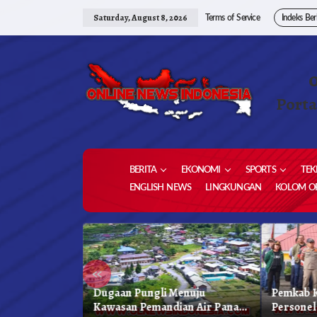
Skip
to
Saturday, August 8, 2026
Terms of Service
Indeks Ber
content
Porta
BERITA
EKONOMI
SPORTS
TEK
ENGLISH NEWS
LINGKUNGAN
KOLOM OP
«
 Karo, Bapenda
Dugaan Pungli Menuju
Pemkab K
 Gelar Oprasi
Kawasan Pemandian Air Panas
Personel