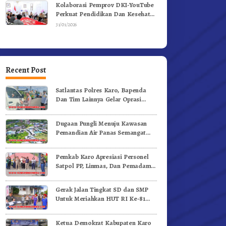
Kolaborasi Pemprov DKI-YouTube
Perkuat Pendidikan Dan Kesehatan
Mental
31/01/2026
Recent Post
Satlantas Polres Karo, Bapenda
Dan Tim Lainnya Gelar Oprasi
Sadar Pajak Kenderaan
Dugaan Pungli Menuju Kawasan
Pemandian Air Panas Semangat
Gunung – Doulu Foto Dan
Videokan!
Pemkab Karo Apresiasi Personel
Satpol PP, Linmas, Dan Pemadam
Kebakaran
Gerak Jalan Tingkat SD dan SMP
Untuk Meriahkan HUT RI Ke-81
Dibuka Sekda Karo
Ketua Demokrat Kabupaten Karo