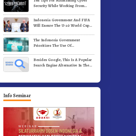
Ten Tips For Maintaining Cyber
ergerak.!
Jalan Kemerdekaan.!
Security While Working From
Outside The Office
Indonesia Government And FIFA
Will Ensure The U-20 World Cup
Runs Well And According To FIFA
Standards
The Indonesia Government
Prioritizes The Use Of
Domestically-Produced COVID-19
Vaccines
Besides Google, This Is A Popular
Search Engine Alternative In The
World
Info Seminar