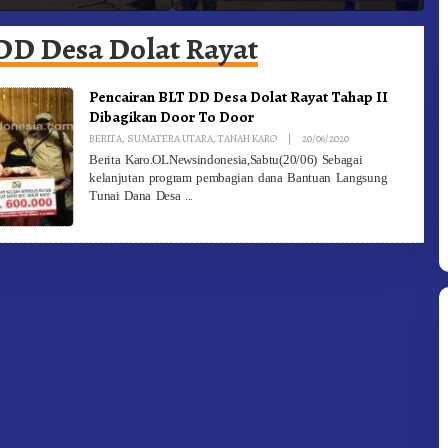
adam Kebakaran
Ke-81 Dibuka Sekda Karo
B
DD Desa Dolat Rayat
Pencairan BLT DD Desa Dolat Rayat Tahap II
Dibagikan Door To Door
By
BERITA
,
SUMATERA UTARA
,
TANAH KARO
|
20/06/2020
Redaksi
Berita Karo.OLNewsindonesia,Sabtu(20/06) Sebagai
kelanjutan program pembagian dana Bantuan Langsung
Tunai Dana Desa