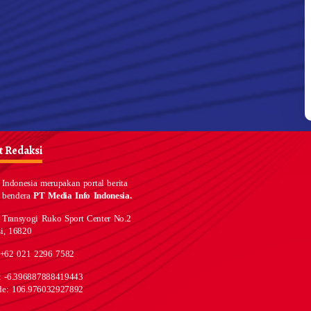
 Redaksi
Indonesia merupakan portal berita
 bendera
PT Media Info Indonesia.
 Transyogi Ruko Sport Center No.2
i, 16820
 +62 021 2296 7582
e: -6.396887888419443
de: 106.976032927892