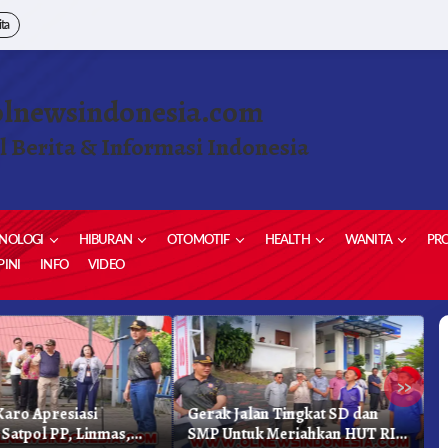
ita
olnewsindonesia.com
l Berita & Informasi Indonesia
NOLOGI
HIBURAN
OTOMOTIF
HEALTH
WANITA
PRO
INI
INFO
VIDEO
»
aro Apresiasi
Gerak Jalan Tingkat SD dan
K
 Satpol PP, Linmas,
SMP Untuk Meriahkan HUT RI
K