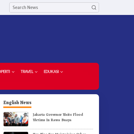
PERTI
TRAVEL
EDUKASI
English News
Jakarta Governor Visits Flood
Victims In Rawa Buaya
etua Demokrat Kabupaten
Meriahkan HUT RI Ke-81
aro Pimpin Laskar Biru
Pemkab Karo Gelar Gerak