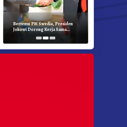
Bertemu PM Swedia, Presiden
Presiden Joko
Jokowi Dorong Kerja Sama
Bilateral Den
Pembangunan Hijau