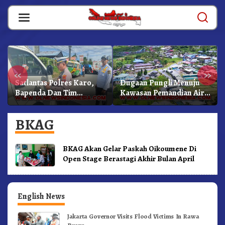
Skip
to
content
«
»
Satlantas Polres Karo,
Dugaan Pungli Menuju
Bapenda Dan Tim
Kawasan Pemandian Air
Lainnya Gelar Oprasi
Panas Semangat Gunung
Sadar Pajak Kenderaan
– Doulu Foto Dan
BKAG
Videokan!
BKAG Akan Gelar Paskah Oikoumene Di
Open Stage Berastagi Akhir Bulan April
English News
Jakarta Governor Visits Flood Victims In Rawa