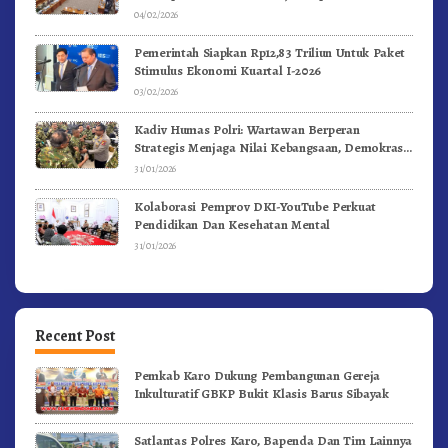
04/02/2026
Pemerintah Siapkan Rp12,83 Triliun Untuk Paket
Stimulus Ekonomi Kuartal I-2026
03/02/2026
Kadiv Humas Polri: Wartawan Berperan
Strategis Menjaga Nilai Kebangsaan, Demokrasi,
dan NKRI
31/01/2026
Kolaborasi Pemprov DKI-YouTube Perkuat
Pendidikan Dan Kesehatan Mental
31/01/2026
Recent Post
Pemkab Karo Dukung Pembangunan Gereja
Inkulturatif GBKP Bukit Klasis Barus Sibayak
Satlantas Polres Karo, Bapenda Dan Tim Lainnya