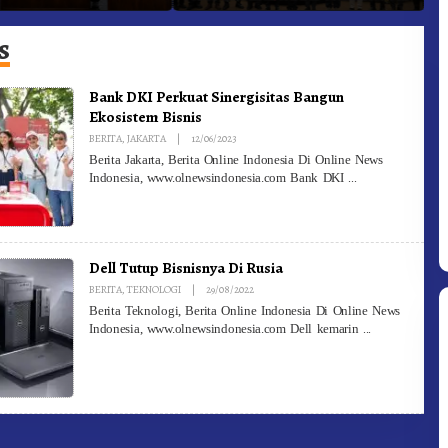
he Ke Moderamen
Jadi Generasi Inovatif dan
B
Berintegritas
s
Bank DKI Perkuat Sinergisitas Bangun
Ekosistem Bisnis
By
BERITA
,
JAKARTA
|
12/06/2023
Redaksi
Berita Jakarta, Berita Online Indonesia Di Online News
Indonesia, www.olnewsindonesia.com Bank DKI
Dell Tutup Bisnisnya Di Rusia
By
BERITA
,
TEKNOLOGI
|
29/08/2022
Redaksi
Berita Teknologi, Berita Online Indonesia Di Online News
Indonesia, www.olnewsindonesia.com Dell kemarin