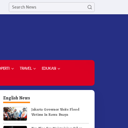
PERTI
TRAVEL
EDUKASI
English News
Jakarta Governor Visits Flood
Victims In Rawa Buaya
orong Komoditas Unggulan,
Di Pelantikan Kepsek Bupati
upati Karo Serahkan 1,2 Juta
Karo Tekankan Kepemimpina