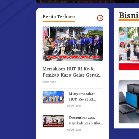
an.!
Pertandingan Olahraga
Kabanja
GBKP
Bisni
Berita Terbaru
Meriahkan HUT RI Ke-81
Pemkab Karo Gelar Gerak
Jalan Kemerdekaan.!
06/08/2026
Menyemarakan
HUT Ke-81 RI
Pemkab Karo
06/08/2026
Gelar Pertandingan
Olahraga
Desember 2027
Pemkab Karo Akan
Serahkan Aset
06/08/2026
RSUD Kabanjahe