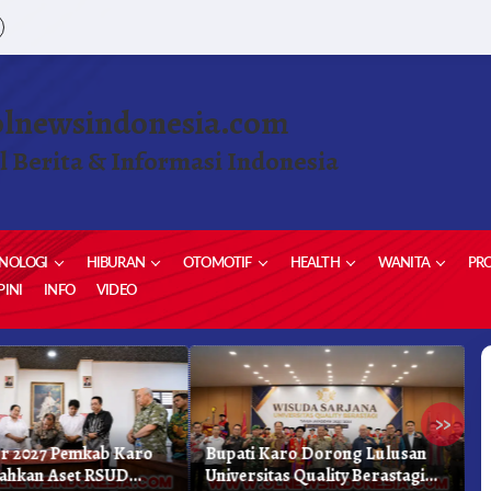
olnewsindonesia.com
l Berita & Informasi Indonesia
NOLOGI
HIBURAN
OTOMOTIF
HEALTH
WANITA
PRO
INI
INFO
VIDEO
»
r 2027 Pemkab Karo
Bupati Karo Dorong Lulusan
D
ahkan Aset RSUD
Universitas Quality Berastagi
B