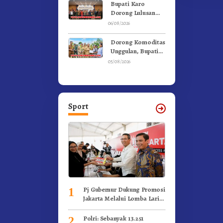
Ke Moderamen
Bupati Karo
GBKP
Dorong Lulusan
Universitas Quality
06/08/2026
Berastagi Jadi
Generasi Inovatif
Dorong Komoditas
dan Berintegritas
Unggulan, Bupati
Karo Serahkan 1,2
05/08/2026
Juta Benih Kopi
Arabika
Sport
Pj Gubernur Dukung Promosi
1
Jakarta Melalui Lomba Lari
Internasional
Polri: Sebanyak 13.251
2