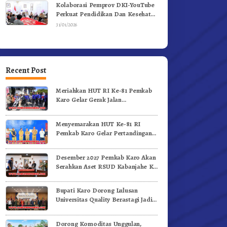
Kolaborasi Pemprov DKI-YouTube
Perkuat Pendidikan Dan Kesehatan
Mental
31/01/2026
Recent Post
Meriahkan HUT RI Ke-81 Pemkab
Karo Gelar Gerak Jalan
Kemerdekaan.!
Menyemarakan HUT Ke-81 RI
Pemkab Karo Gelar Pertandingan
Olahraga
Desember 2027 Pemkab Karo Akan
Serahkan Aset RSUD Kabanjahe Ke
Moderamen GBKP
Bupati Karo Dorong Lulusan
Universitas Quality Berastagi Jadi
Generasi Inovatif dan Berintegritas
Dorong Komoditas Unggulan,