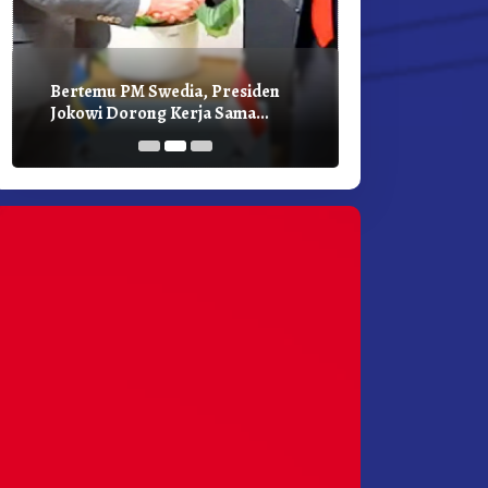
Bertemu PM Swedia, Presiden
Presiden Joko
Jokowi Dorong Kerja Sama
Bilateral Den
Pembangunan Hijau