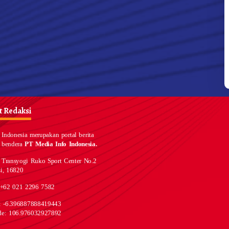
 Redaksi
Indonesia merupakan portal berita
 bendera
PT Media Info Indonesia.
 Transyogi Ruko Sport Center No.2
i, 16820
 +62 021 2296 7582
e: -6.396887888419443
de: 106.976032927892