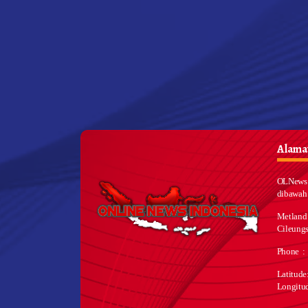
Alamat
OLNews 
dibawah
Metland
Cileungs
Phone :
Latitud
Longitu