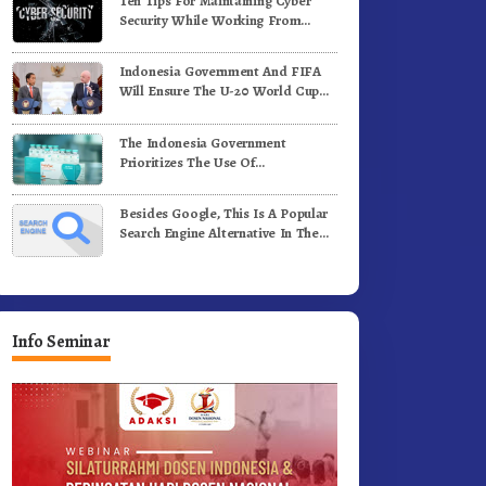
Ten Tips For Maintaining Cyber
enih Kopi Arabika
Profesional Dongkrak Mutu
Security While Working From
Pendidikan
Outside The Office
Indonesia Government And FIFA
Will Ensure The U-20 World Cup
Runs Well And According To FIFA
Standards
The Indonesia Government
Prioritizes The Use Of
Domestically-Produced COVID-19
Vaccines
Besides Google, This Is A Popular
Search Engine Alternative In The
World
Info Seminar