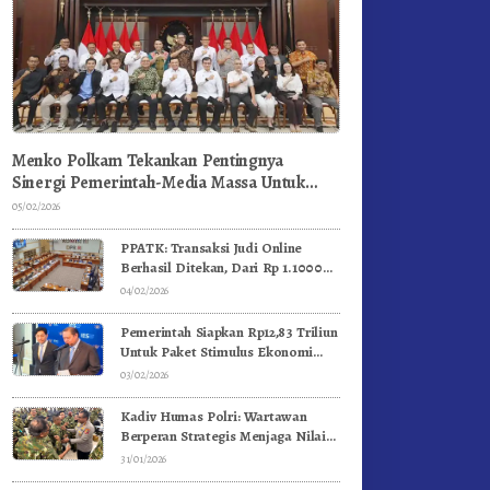
Menko Polkam Tekankan Pentingnya
Sinergi Pemerintah-Media Massa Untuk
Jaga Stabilitas Bangsa
05/02/2026
PPATK: Transaksi Judi Online
Berhasil Ditekan, Dari Rp 1.1000
Triliun Menjadi Rp 268 Triliun
04/02/2026
Pemerintah Siapkan Rp12,83 Triliun
Untuk Paket Stimulus Ekonomi
Kuartal I-2026
03/02/2026
Kadiv Humas Polri: Wartawan
Berperan Strategis Menjaga Nilai
Kebangsaan, Demokrasi, dan NKRI
31/01/2026