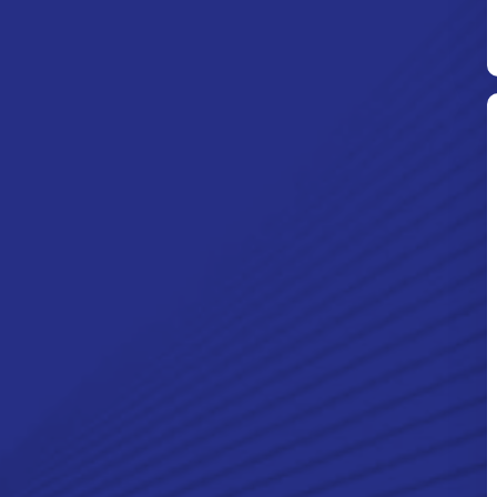
Ditpolsatwa Baharkam Polri Tiba
Di Myanmar, Siap Bantu Korban
Gempa Myanmar