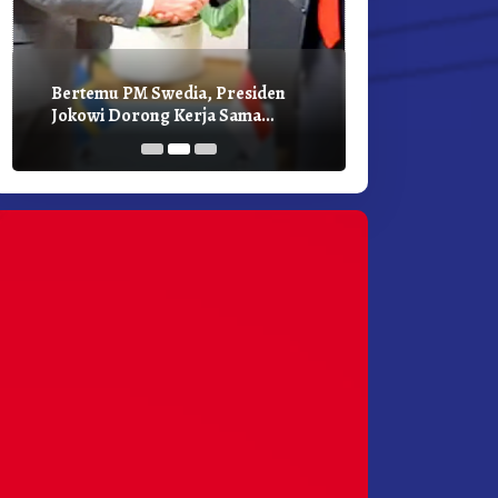
Bertemu PM Swedia, Presiden
Presiden Joko
Jokowi Dorong Kerja Sama
Bilateral Den
Pembangunan Hijau