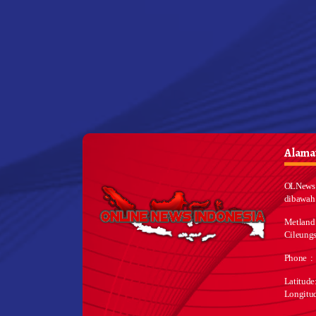
Alamat
OLNews 
dibawah
Metland
Cileungs
Phone :
Latitud
Longitu