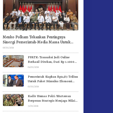
Menko Polkam Tekankan Pentingnya
Sinergi Pemerintah-Media Massa Untuk
Jaga Stabilitas Bangsa
05/02/2026
PPATK: Transaksi Judi Online
Berhasil Ditekan, Dari Rp 1.1000
Triliun Menjadi Rp 268 Triliun
04/02/2026
Pemerintah Siapkan Rp12,83 Triliun
Untuk Paket Stimulus Ekonomi
Kuartal I-2026
03/02/2026
Kadiv Humas Polri: Wartawan
Berperan Strategis Menjaga Nilai
Kebangsaan, Demokrasi, dan NKRI
31/01/2026