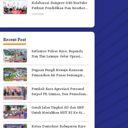
Kolaborasi Pemprov DKI-YouTube
Perkuat Pendidikan Dan Kesehatan
Mental
31/01/2026
Recent Post
Satlantas Polres Karo, Bapenda
Dan Tim Lainnya Gelar Oprasi
Sadar Pajak Kenderaan
Dugaan Pungli Menuju Kawasan
Pemandian Air Panas Semangat
Gunung – Doulu Foto Dan
Videokan!
Pemkab Karo Apresiasi Personel
Satpol PP, Linmas, Dan Pemadam
Kebakaran
Gerak Jalan Tingkat SD dan SMP
Untuk Meriahkan HUT RI Ke-81
Dibuka Sekda Karo
Ketua Demokrat Kabupaten Karo