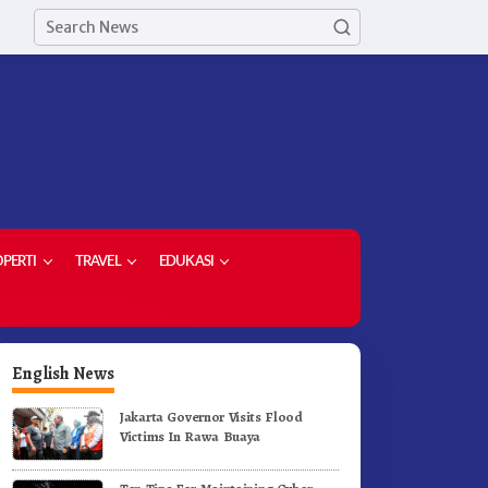
PERTI
TRAVEL
EDUKASI
English News
Jakarta Governor Visits Flood
Victims In Rawa Buaya
etua Demokrat Kabupaten
Meriahkan HUT RI Ke-81
aro Pimpin Laskar Biru
Pemkab Karo Gelar Gerak