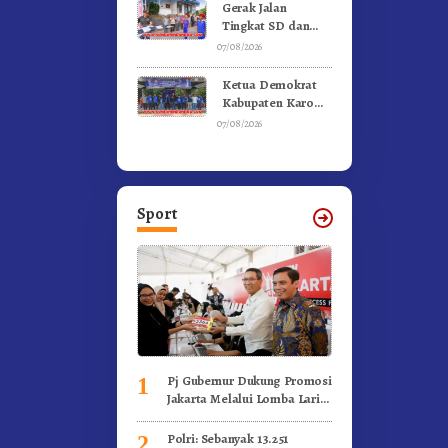
Kebakaran
Gerak Jalan
Tingkat SD dan
SMP Untuk
07/08/2026
Meriahkan HUT RI
Ke-81 Dibuka
Ketua Demokrat
Sekda Karo
Kabupaten Karo
Pimpin Laskar Biru
07/08/2026
Bergerak.!
Sport
Pj Gubernur Dukung Promosi
1
Jakarta Melalui Lomba Lari
Internasional
Polri: Sebanyak 13.251
2