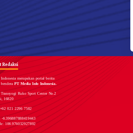
 Redaksi
Indonesia merupakan portal berita
 bendera
PT Media Info Indonesia.
 Transyogi Ruko Sport Center No.2
i, 16820
 +62 021 2296 7582
e: -6.396887888419443
de: 106.976032927892