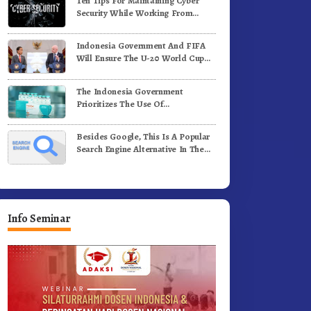
Ten Tips For Maintaining Cyber
ergerak.!
Jalan Kemerdekaan.!
Security While Working From
Outside The Office
Indonesia Government And FIFA
Will Ensure The U-20 World Cup
Runs Well And According To FIFA
Standards
The Indonesia Government
Prioritizes The Use Of
Domestically-Produced COVID-19
Vaccines
Besides Google, This Is A Popular
Search Engine Alternative In The
World
Info Seminar