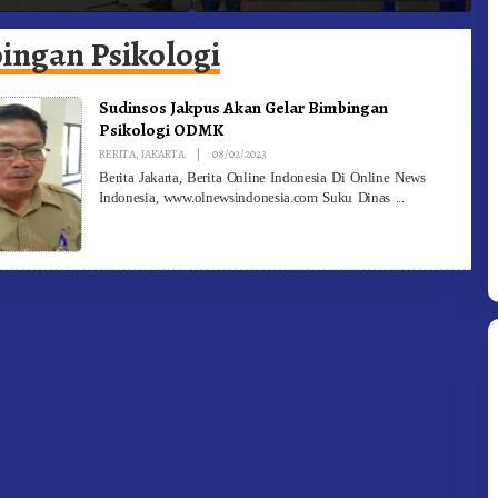
adam Kebakaran
Ke-81 Dibuka Sekda Karo
B
ingan Psikologi
Sudinsos Jakpus Akan Gelar Bimbingan
Psikologi ODMK
By
BERITA
,
JAKARTA
|
08/02/2023
Redaksi
Berita Jakarta, Berita Online Indonesia Di Online News
Indonesia, www.olnewsindonesia.com Suku Dinas