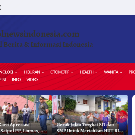
olnewsindonesia.com
l Berita & Informasi Indonesia
NOLOGI
HIBURAN
OTOMOTIF
HEALTH
WANITA
PRO
INI
INFO
VIDEO
»
aro Apresiasi
Gerak Jalan Tingkat SD dan
K
 Satpol PP, Linmas,
SMP Untuk Meriahkan HUT RI
K