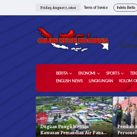
Skip
to
Friday, August 7, 2026
Terms of Service
Indeks Berita
content
Porta
BERITA
EKONOMI
SPORTS
TEK
ENGLISH NEWS
LINGKUNGAN
KOLOM OP
«
 Karo, Bapenda
Dugaan Pungli Menuju
Pemkab K
 Gelar Oprasi
Kawasan Pemandian Air Panas
Personel