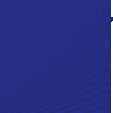
Ditpolsatwa Baharkam Polri Tiba
Di Myanmar, Siap Bantu Korban
Gempa Myanmar