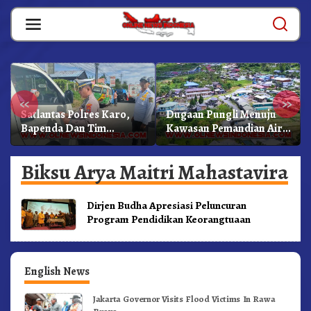
Skip
to
content
«
»
Satlantas Polres Karo,
Dugaan Pungli Menuju
Bapenda Dan Tim
Kawasan Pemandian Air
Lainnya Gelar Oprasi
Panas Semangat Gunung
Sadar Pajak Kenderaan
– Doulu Foto Dan
Biksu Arya Maitri Mahastavira
Videokan!
Dirjen Budha Apresiasi Peluncuran
Program Pendidikan Keorangtuaan
English News
Jakarta Governor Visits Flood Victims In Rawa