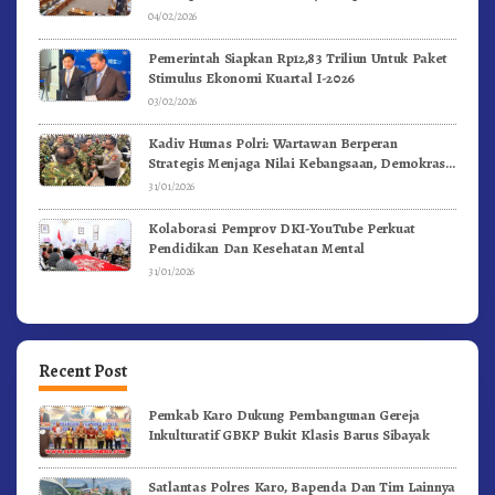
04/02/2026
Pemerintah Siapkan Rp12,83 Triliun Untuk Paket
Stimulus Ekonomi Kuartal I-2026
03/02/2026
Kadiv Humas Polri: Wartawan Berperan
Strategis Menjaga Nilai Kebangsaan, Demokrasi,
dan NKRI
31/01/2026
Kolaborasi Pemprov DKI-YouTube Perkuat
Pendidikan Dan Kesehatan Mental
31/01/2026
Recent Post
Pemkab Karo Dukung Pembangunan Gereja
Inkulturatif GBKP Bukit Klasis Barus Sibayak
Satlantas Polres Karo, Bapenda Dan Tim Lainnya