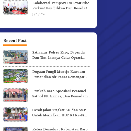
Kolaborasi Pemprov DKI-YouTube
Perkuat Pendidikan Dan Kesehatan
Mental
31/01/2026
Recent Post
Satlantas Polres Karo, Bapenda
Dan Tim Lainnya Gelar Oprasi
Sadar Pajak Kenderaan
Dugaan Pungli Menuju Kawasan
Pemandian Air Panas Semangat
Gunung – Doulu Foto Dan
Videokan!
Pemkab Karo Apresiasi Personel
Satpol PP, Linmas, Dan Pemadam
Kebakaran
Gerak Jalan Tingkat SD dan SMP
Untuk Meriahkan HUT RI Ke-81
Dibuka Sekda Karo
Ketua Demokrat Kabupaten Karo