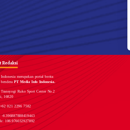
 Redaksi
Indonesia merupakan portal berita
 bendera
PT Media Info Indonesia.
 Transyogi Ruko Sport Center No.2
i, 16820
 +62 021 2296 7582
e: -6.396887888419443
de: 106.976032927892