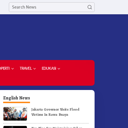
PERTI
TRAVEL
EDUKASI
English News
Jakarta Governor Visits Flood
Victims In Rawa Buaya
etua Demokrat Kabupaten
Meriahkan HUT RI Ke-81
aro Pimpin Laskar Biru
Pemkab Karo Gelar Gerak