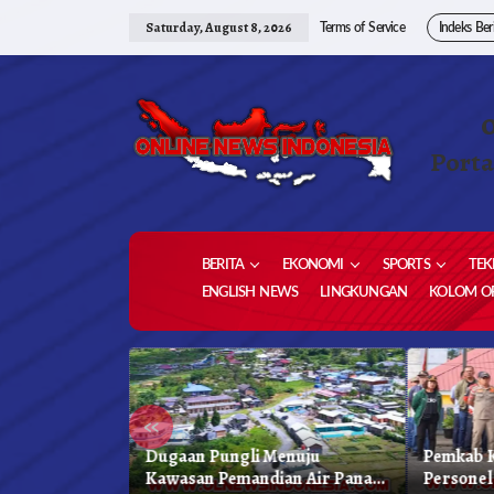
Skip
to
Saturday, August 8, 2026
Terms of Service
Indeks Ber
content
Porta
BERITA
EKONOMI
SPORTS
TEK
ENGLISH NEWS
LINGKUNGAN
KOLOM OP
«
 Karo, Bapenda
Dugaan Pungli Menuju
Pemkab K
 Gelar Oprasi
Kawasan Pemandian Air Panas
Personel