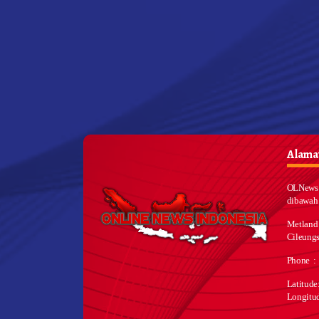
Alamat
OLNews 
dibawah
Metland
Cileungs
Phone :
Latitud
Longitu