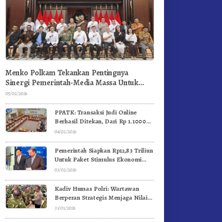
Menko Polkam Tekankan Pentingnya
Sinergi Pemerintah-Media Massa Untuk
Jaga Stabilitas Bangsa
05/02/2026
PPATK: Transaksi Judi Online
Berhasil Ditekan, Dari Rp 1.1000
Triliun Menjadi Rp 268 Triliun
04/02/2026
Pemerintah Siapkan Rp12,83 Triliun
Untuk Paket Stimulus Ekonomi
Kuartal I-2026
03/02/2026
Kadiv Humas Polri: Wartawan
Berperan Strategis Menjaga Nilai
Kebangsaan, Demokrasi, dan NKRI
31/01/2026