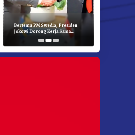
Bertemu PM Swedia, Presiden
Presiden Joko
Jokowi Dorong Kerja Sama
Bilateral Den
Pembangunan Hijau