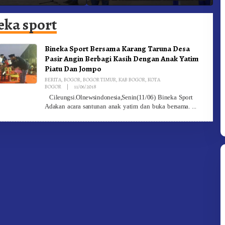
adam Kebakaran
Ke-81 Dibuka Sekda Karo
B
eka sport
Bineka Sport Bersama Karang Taruna Desa
Pasir Angin Berbagi Kasih Dengan Anak Yatim
Piatu Dan Jompo
BERITA
,
BOGOR
,
BOGOR TIMUR
,
KAB BOGOR
,
KOTA
By
BOGOR
|
11/06/2018
Redaksi
Cileungsi.Olnewsindonesia,Senin(11/06) Bineka Sport
Adakan acara santunan anak yatim dan buka bersama.