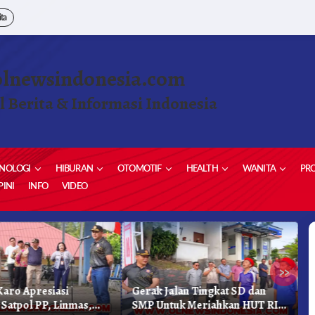
ita
olnewsindonesia.com
l Berita & Informasi Indonesia
NOLOGI
HIBURAN
OTOMOTIF
HEALTH
WANITA
PRO
INI
INFO
VIDEO
»
aro Apresiasi
Gerak Jalan Tingkat SD dan
K
 Satpol PP, Linmas,
SMP Untuk Meriahkan HUT RI
K