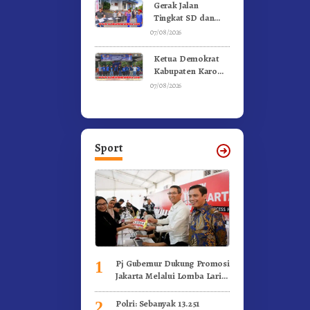
Kebakaran
Gerak Jalan
Tingkat SD dan
SMP Untuk
07/08/2026
Meriahkan HUT RI
Ke-81 Dibuka
Ketua Demokrat
Sekda Karo
Kabupaten Karo
Pimpin Laskar Biru
07/08/2026
Bergerak.!
Sport
Pj Gubernur Dukung Promosi
1
Jakarta Melalui Lomba Lari
Internasional
Polri: Sebanyak 13.251
2