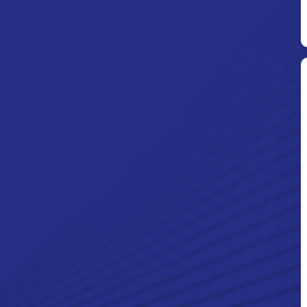
Ditpolsatwa Baharkam Polri Tiba
Di Myanmar, Siap Bantu Korban
Gempa Myanmar