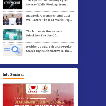
Ten Tips For Maintaining Cyber
ergerak.!
Jalan Kemerdekaan.!
Security While Working From
Outside The Office
Indonesia Government And FIFA
Will Ensure The U-20 World Cup
Runs Well And According To FIFA
Standards
The Indonesia Government
Prioritizes The Use Of
Domestically-Produced COVID-19
Vaccines
Besides Google, This Is A Popular
Search Engine Alternative In The
World
Info Seminar