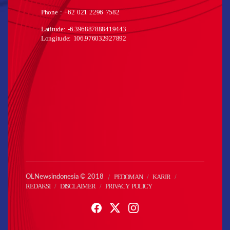
Phone : +62 021 2296 7582
Latitude: -6.396887888419443
Longitude: 106.976032927892
PEDOMAN
KARIR
OLNewsindonesia © 2018
REDAKSI
DISCLAIMER
PRIVACY POLICY