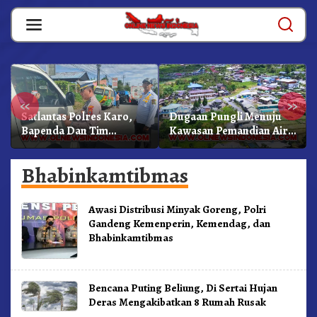
Skip
to
content
«
»
Satlantas Polres Karo,
Dugaan Pungli Menuju
Bapenda Dan Tim
Kawasan Pemandian Air
Lainnya Gelar Oprasi
Panas Semangat Gunung
Sadar Pajak Kenderaan
– Doulu Foto Dan
Bhabinkamtibmas
Videokan!
Awasi Distribusi Minyak Goreng, Polri
Gandeng Kemenperin, Kemendag, dan
Bhabinkamtibmas
Bencana Puting Beliung, Di Sertai Hujan
Deras Mengakibatkan 8 Rumah Rusak