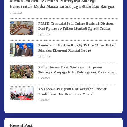
Menko Polkam Tekankan Pentingnya Sinergi
Pemerintah-Media Massa Untuk Jaga Stabilitas Bangsa
05/02/2026
PPATK: Transaksi Judi Online Berhasil Ditekan,
Dari Rp 1.1000 Triliun Menjadi Rp 268 Triliun
04/02/2026
Pemerintah Siapkan Rp12,83 Triliun Untuk Paket
Stimulus Ekonomi Kuartal I-2026
03/02/2026
Kadiv Humas Polri: Wartawan Berperan
Strategis Menjaga Nilai Kebangsaan, Demokrasi,
dan NKRI
31/01/2026
Kolaborasi Pemprov DKI-YouTube Perkuat
Pendidikan Dan Kesehatan Mental
31/01/2026
Recent Post