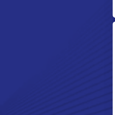
Ditpolsatwa Baharkam Polri Tiba
Di Myanmar, Siap Bantu Korban
Gempa Myanmar