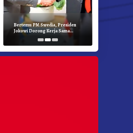
Bertemu PM Swedia, Presiden
Presiden Joko
Jokowi Dorong Kerja Sama
Bilateral Den
Pembangunan Hijau