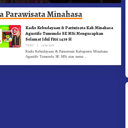
ngan Olahraga
Kabanjahe Ke Moderamen
J
GBKP
B
ta Parawisata Minahasa
Kadis Kebudayaan & Pariwisata Kab.Minahasa
Agustifo Tumundo SE MSi Mengucapkan
Selamat Idul Fitri 1439 H
By
VIDEO
|
14/06/2018
Redaksi
Kadis Kebudayaan & Parawisata Kabupaten Minahasa
Agustifo Tumundo SE MSi atas nama