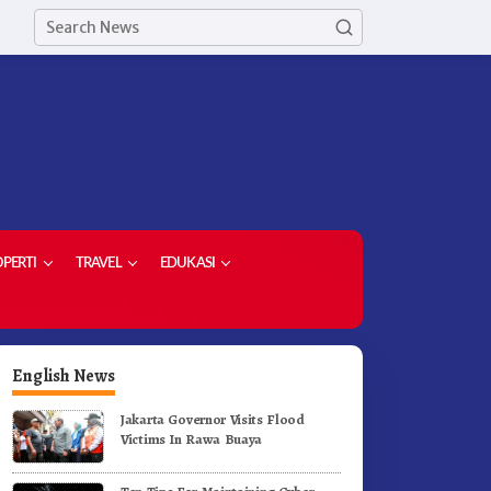
PERTI
TRAVEL
EDUKASI
English News
Jakarta Governor Visits Flood
Victims In Rawa Buaya
upati Karo Dorong Lulusan
Dorong Komoditas Unggulan
niversitas Quality Berastagi
Bupati Karo Serahkan 1,2 Jut