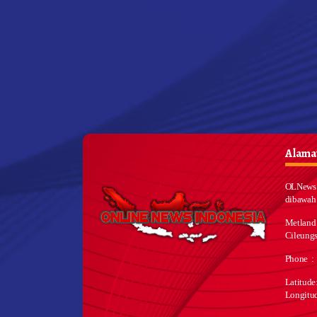
Alamat
OLNews 
dibawah
Metland
Cileungs
Phone :
Latitud
Longitu