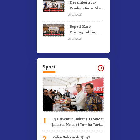
Olahraga
Desember 2027
Pemkab Karo Akan
Serahkan Aset
06/08/2026
RSUD Kabanjahe
Ke Moderamen
Bupati Karo
GBKP
Dorong Lulusan
Universitas Quality
06/08/2026
Berastagi Jadi
Generasi Inovatif
dan Berintegritas
Sport
Pj Gubernur Dukung Promosi
1
Jakarta Melalui Lomba Lari
Internasional
Polri: Sebanyak 13.251
2