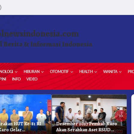
olnewsindonesia.com
l Berita & Informasi Indonesia
NOLOGI
HIBURAN
OTOMOTIF
HEALTH
WANITA
PRO
INI
INFO
VIDEO
»
rakan HUT Ke-81 RI
Desember 2027 Pemkab Karo
B
Karo Gelar
Akan Serahkan Aset RSUD
U