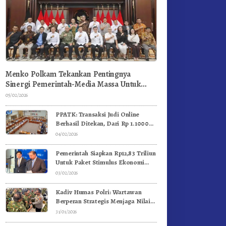
Menko Polkam Tekankan Pentingnya
Sinergi Pemerintah-Media Massa Untuk
Jaga Stabilitas Bangsa
05/02/2026
PPATK: Transaksi Judi Online
Berhasil Ditekan, Dari Rp 1.1000
Triliun Menjadi Rp 268 Triliun
04/02/2026
Pemerintah Siapkan Rp12,83 Triliun
Untuk Paket Stimulus Ekonomi
Kuartal I-2026
03/02/2026
Kadiv Humas Polri: Wartawan
Berperan Strategis Menjaga Nilai
Kebangsaan, Demokrasi, dan NKRI
31/01/2026