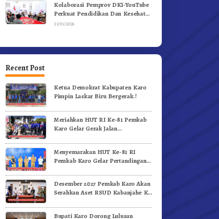
Kolaborasi Pemprov DKI-YouTube
Perkuat Pendidikan Dan Kesehatan
Mental
31/01/2026
Recent Post
Ketua Demokrat Kabupaten Karo
Pimpin Laskar Biru Bergerak.!
Meriahkan HUT RI Ke-81 Pemkab
Karo Gelar Gerak Jalan
Kemerdekaan.!
Menyemarakan HUT Ke-81 RI
Pemkab Karo Gelar Pertandingan
Olahraga
Desember 2027 Pemkab Karo Akan
Serahkan Aset RSUD Kabanjahe Ke
Moderamen GBKP
Bupati Karo Dorong Lulusan