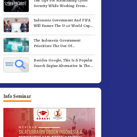
Ten Tips For Maintaining Cyber
adi Generasi Inovatif dan
Benih Kopi Arabika
Security While Working From
erintegritas
Outside The Office
Indonesia Government And FIFA
Will Ensure The U-20 World Cup
Runs Well And According To FIFA
Standards
The Indonesia Government
Prioritizes The Use Of
Domestically-Produced COVID-19
Vaccines
Besides Google, This Is A Popular
Search Engine Alternative In The
World
Info Seminar