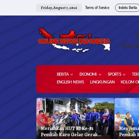
Skip
to
Friday, August 7, 2026
Terms of Service
Indeks Berita
content
Porta
BERITA
EKONOMI
SPORTS
TEK
ENGLISH NEWS
LINGKUNGAN
KOLOM OP
«
 Kabupaten
Meriahkan HUT RI Ke-81
Menyema
kar Biru
Pemkab Karo Gelar Gerak
Pemkab 