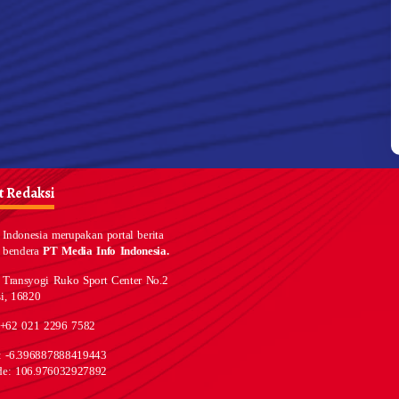
 Redaksi
Indonesia merupakan portal berita
 bendera
PT Media Info Indonesia.
 Transyogi Ruko Sport Center No.2
i, 16820
 +62 021 2296 7582
e: -6.396887888419443
de: 106.976032927892