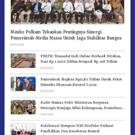
Menko Polkam Tekankan Pentingnya Sinergi
Pemerintah-Media Massa Untuk Jaga Stabilitas Bangsa
05/02/2026
PPATK: Transaksi Judi Online Berhasil Ditekan,
Dari Rp 1.1000 Triliun Menjadi Rp 268 Triliun
04/02/2026
Pemerintah Siapkan Rp12,83 Triliun Untuk Paket
Stimulus Ekonomi Kuartal I-2026
03/02/2026
Kadiv Humas Polri: Wartawan Berperan
Strategis Menjaga Nilai Kebangsaan, Demokrasi,
dan NKRI
31/01/2026
Kolaborasi Pemprov DKI-YouTube Perkuat
Pendidikan Dan Kesehatan Mental