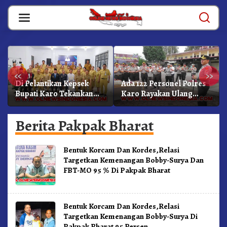
Skip
to
content
«
»
Di Pelantikan Kepsek
Ada 122 Personel Polres
Bupati Karo Tekankan
Karo Rayakan Ulang
Kepemimpinan
Tahun Bersama
Profesional Dongkrak
Berita Pakpak Bharat
Mutu Pendidikan
Bentuk Korcam Dan Kordes,Relasi
Targetkan Kemenangan Bobby-Surya Dan
FBT-MO 95 % Di Pakpak Bharat
Bentuk Korcam Dan Kordes,Relasi
Targetkan Kemenangan Bobby-Surya Di
Pakpak Bharat 95 Persen