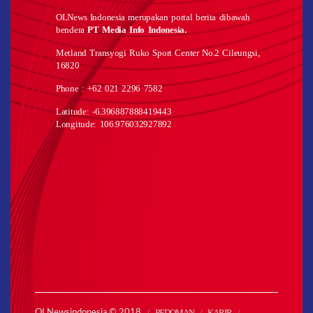
OLNews Indonesia merupakan portal berita dibawah
bendera
PT Media Info Indonesia.
Metland Transyogi Ruko Sport Center No.2 Cileungsi,
16820
Phone : +62 021 2296 7582
Latitude: -6.396887888419443
Longitude: 106.976032927892
PEDOMAN
KARIR
OLNewsindonesia © 2018