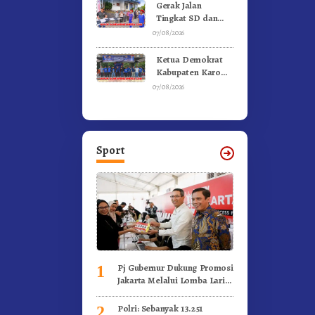
Kebakaran
Gerak Jalan
Tingkat SD dan
SMP Untuk
07/08/2026
Meriahkan HUT RI
Ke-81 Dibuka
Ketua Demokrat
Sekda Karo
Kabupaten Karo
Pimpin Laskar Biru
07/08/2026
Bergerak.!
Sport
Pj Gubernur Dukung Promosi
1
Jakarta Melalui Lomba Lari
Internasional
Polri: Sebanyak 13.251
2