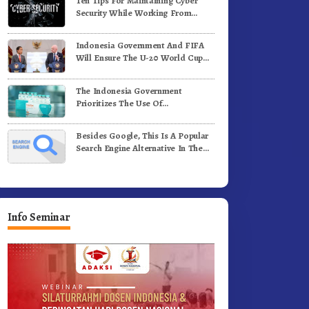
Ten Tips For Maintaining Cyber
ergerak.!
Jalan Kemerdekaan.!
Security While Working From
Outside The Office
Indonesia Government And FIFA
Will Ensure The U-20 World Cup
Runs Well And According To FIFA
Standards
The Indonesia Government
Prioritizes The Use Of
Domestically-Produced COVID-19
Vaccines
Besides Google, This Is A Popular
Search Engine Alternative In The
World
Info Seminar