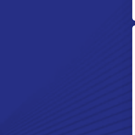
Ditpolsatwa Baharkam Polri Tiba
Di Myanmar, Siap Bantu Korban
Gempa Myanmar