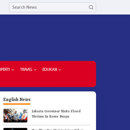
PERTI
TRAVEL
EDUKASI
English News
Jakarta Governor Visits Flood
Victims In Rawa Buaya
etua Demokrat Kabupaten
Meriahkan HUT RI Ke-81
aro Pimpin Laskar Biru
Pemkab Karo Gelar Gerak