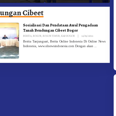
adam Kebakaran
Ke-81 Dibuka Sekda Karo
B
ungan Cibeet
Sosialisasi Dan Pendataan Awal Pengadaan
Tanah Bendungan Cibeet Bogor
By
BERITA
,
BOGOR
,
BOGOR TIMUR
,
KAB BOGOR
|
14/09/2022
Redaksi
Berita Tanjungsari, Berita Online Indonesia Di Online News
Indonesia, www.olnewsindonesia.com Dengan akan