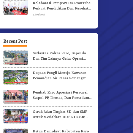
Kolaborasi Pemprov DKI-YouTube
Perkuat Pendidikan Dan Kesehatan
Mental
31/01/2026
Recent Post
Satlantas Polres Karo, Bapenda
Dan Tim Lainnya Gelar Oprasi
Sadar Pajak Kenderaan
Dugaan Pungli Menuju Kawasan
Pemandian Air Panas Semangat
Gunung – Doulu Foto Dan
Videokan!
Pemkab Karo Apresiasi Personel
Satpol PP, Linmas, Dan Pemadam
Kebakaran
Gerak Jalan Tingkat SD dan SMP
Untuk Meriahkan HUT RI Ke-81
Dibuka Sekda Karo
Ketua Demokrat Kabupaten Karo