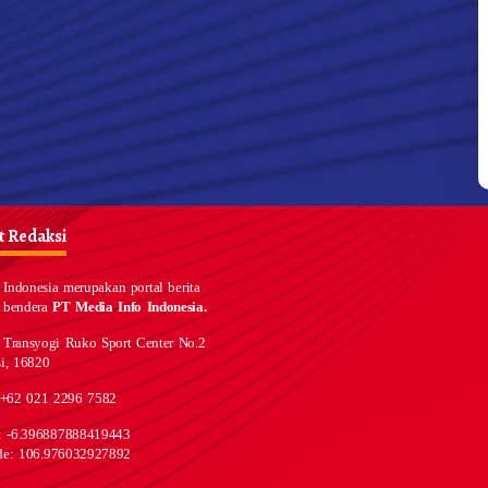
 Redaksi
Indonesia merupakan portal berita
 bendera
PT Media Info Indonesia.
 Transyogi Ruko Sport Center No.2
i, 16820
 +62 021 2296 7582
e: -6.396887888419443
de: 106.976032927892