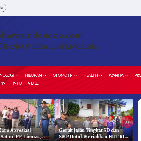
ita
olnewsindonesia.com
l Berita & Informasi Indonesia
NOLOGI
HIBURAN
OTOMOTIF
HEALTH
WANITA
PRO
INI
INFO
VIDEO
»
aro Apresiasi
Gerak Jalan Tingkat SD dan
K
 Satpol PP, Linmas,
SMP Untuk Meriahkan HUT RI
K