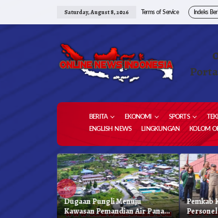
Skip
to
Saturday, August 8, 2026
Terms of Service
Indeks Ber
content
Porta
BERITA
EKONOMI
SPORTS
TEK
ENGLISH NEWS
LINGKUNGAN
KOLOM OP
«
 Karo, Bapenda
Dugaan Pungli Menuju
Pemkab K
 Gelar Oprasi
Kawasan Pemandian Air Panas
Personel