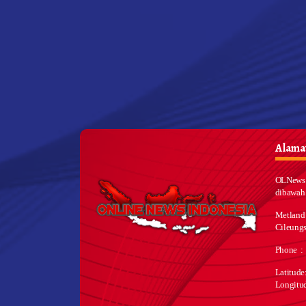
Alamat
OLNews 
dibawah
Metland
Cileungs
Phone :
Latitud
Longitu