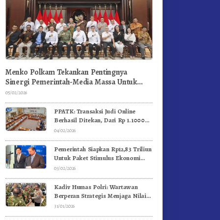
Menko Polkam Tekankan Pentingnya
Sinergi Pemerintah-Media Massa Untuk
Jaga Stabilitas Bangsa
05/02/2026
PPATK: Transaksi Judi Online
Berhasil Ditekan, Dari Rp 1.1000
Triliun Menjadi Rp 268 Triliun
04/02/2026
Pemerintah Siapkan Rp12,83 Triliun
Untuk Paket Stimulus Ekonomi
Kuartal I-2026
03/02/2026
Kadiv Humas Polri: Wartawan
Berperan Strategis Menjaga Nilai
Kebangsaan, Demokrasi, dan NKRI
31/01/2026