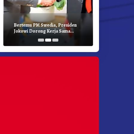
Bertemu PM Swedia, Presiden
Presiden Joko
Jokowi Dorong Kerja Sama
Bilateral Den
Pembangunan Hijau