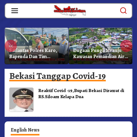
Skip
to
content
«
»
Satlantas Polres Karo,
Dugaan Pungli Menuju
Bapenda Dan Tim
Kawasan Pemandian Air
Lainnya Gelar Oprasi
Panas Semangat Gunung
Sadar Pajak Kenderaan
– Doulu Foto Dan
Bekasi Tanggap Covid-19
Videokan!
Reaktif Covid -19,Bupati Bekasi Dirawat di
RS.Siloam Kelapa Dua
English News