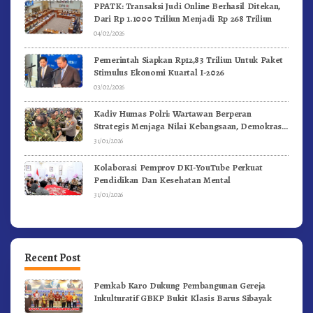
PPATK: Transaksi Judi Online Berhasil Ditekan,
Dari Rp 1.1000 Triliun Menjadi Rp 268 Triliun
04/02/2026
Pemerintah Siapkan Rp12,83 Triliun Untuk Paket
Stimulus Ekonomi Kuartal I-2026
03/02/2026
Kadiv Humas Polri: Wartawan Berperan
Strategis Menjaga Nilai Kebangsaan, Demokrasi,
dan NKRI
31/01/2026
Kolaborasi Pemprov DKI-YouTube Perkuat
Pendidikan Dan Kesehatan Mental
31/01/2026
Recent Post
Pemkab Karo Dukung Pembangunan Gereja
Inkulturatif GBKP Bukit Klasis Barus Sibayak