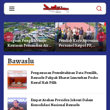
Skip
to
content
«
»
Dugaan Pungli Menuju
Pemkab Karo Apresiasi
Kawasan Pemandian Air
Personel Satpol PP,
Panas Semangat Gunung
Linmas, Dan Pemadam
– Doulu Foto Dan
Kebakaran
Bawaslu
Videokan!
Pengawasan Pemuktahiran Data Pemilih,
Bawaslu Pakpak Bharat Luncurkan Posko
Kawal Hak Pilih
Empat Arahan Presiden Jokowi Dalam
Konsolidasi Nasional Bawaslu