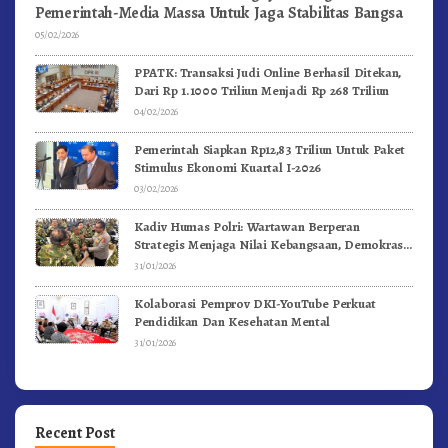
Pemerintah-Media Massa Untuk Jaga Stabilitas Bangsa
05/02/2026
PPATK: Transaksi Judi Online Berhasil Ditekan,
Dari Rp 1.1000 Triliun Menjadi Rp 268 Triliun
04/02/2026
Pemerintah Siapkan Rp12,83 Triliun Untuk Paket
Stimulus Ekonomi Kuartal I-2026
03/02/2026
Kadiv Humas Polri: Wartawan Berperan
Strategis Menjaga Nilai Kebangsaan, Demokrasi,
dan NKRI
31/01/2026
Kolaborasi Pemprov DKI-YouTube Perkuat
Pendidikan Dan Kesehatan Mental
31/01/2026
Recent Post