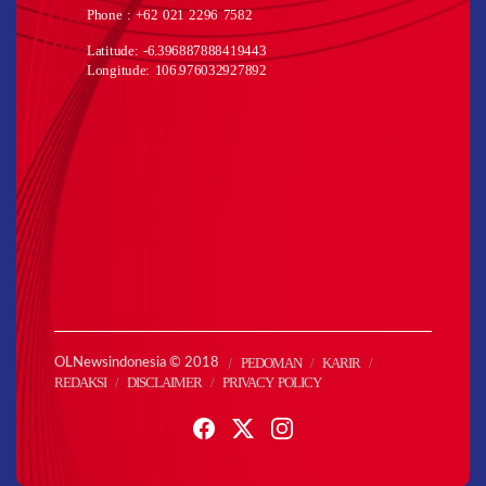
Phone : +62 021 2296 7582
Latitude: -6.396887888419443
Longitude: 106.976032927892
PEDOMAN
KARIR
OLNewsindonesia © 2018
REDAKSI
DISCLAIMER
PRIVACY POLICY