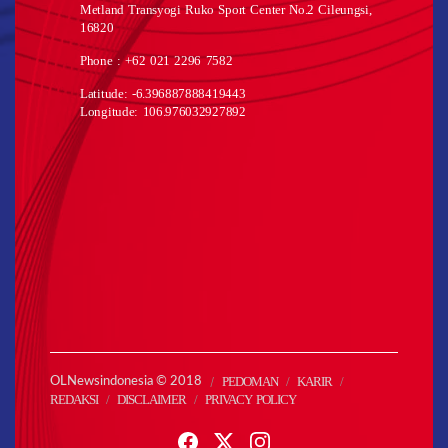
Metland Transyogi Ruko Sport Center No.2 Cileungsi,
16820
Phone : +62 021 2296 7582
Latitude: -6.396887888419443
Longitude: 106.976032927892
PEDOMAN
KARIR
OLNewsindonesia © 2018
REDAKSI
DISCLAIMER
PRIVACY POLICY