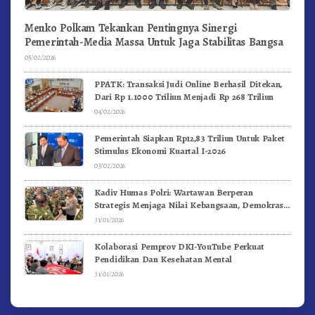
Menko Polkam Tekankan Pentingnya Sinergi
Pemerintah-Media Massa Untuk Jaga Stabilitas Bangsa
05/02/2026
PPATK: Transaksi Judi Online Berhasil Ditekan,
Dari Rp 1.1000 Triliun Menjadi Rp 268 Triliun
04/02/2026
Pemerintah Siapkan Rp12,83 Triliun Untuk Paket
Stimulus Ekonomi Kuartal I-2026
03/02/2026
Kadiv Humas Polri: Wartawan Berperan
Strategis Menjaga Nilai Kebangsaan, Demokrasi,
dan NKRI
31/01/2026
Kolaborasi Pemprov DKI-YouTube Perkuat
Pendidikan Dan Kesehatan Mental
31/01/2026