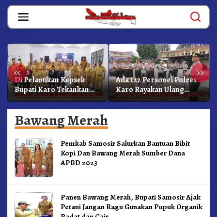
Skip
to
content
«
»
Di Pelantikan Kepsek
Ada 122 Personel Polres
Bupati Karo Tekankan
Karo Rayakan Ulang
Kepemimpinan
Tahun Bersama
Profesional Dongkrak
Bawang Merah
Mutu Pendidikan
Pemkab Samosir Salurkan Bantuan Bibit
Kopi Dan Bawang Merah Sumber Dana
APBD 2023
Panen Bawang Merah, Bupati Samosir Ajak
Petani Jangan Ragu Gunakan Pupuk Organik
Padat dan Cair