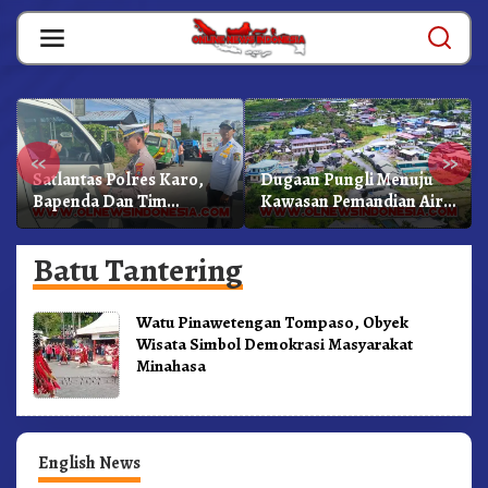
Skip
to
content
«
»
Satlantas Polres Karo,
Dugaan Pungli Menuju
Bapenda Dan Tim
Kawasan Pemandian Air
Lainnya Gelar Oprasi
Panas Semangat Gunung
Sadar Pajak Kenderaan
– Doulu Foto Dan
Batu Tantering
Videokan!
Watu Pinawetengan Tompaso, Obyek
Wisata Simbol Demokrasi Masyarakat
Minahasa
English News