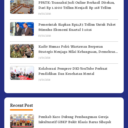
PPATK: Transaksi Judi Online Berhasil Ditekan,
Dari Rp 1.1000 Triliun Menjadi Rp 268 Triliun
04/02/2026
Pemerintah Siapkan Rp12,83 Triliun Untuk Paket
Stimulus Ekonomi Kuartal I-2026
03/02/2026
Kadiv Humas Polri: Wartawan Berperan
Strategis Menjaga Nilai Kebangsaan, Demokrasi,
dan NKRI
31/01/2026
Kolaborasi Pemprov DKI-YouTube Perkuat
Pendidikan Dan Kesehatan Mental
31/01/2026
Recent Post
Pemkab Karo Dukung Pembangunan Gereja
Inkulturatif GBKP Bukit Klasis Barus Sibayak