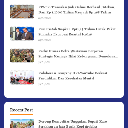
PPATK: Transaksi Judi Online Berhasil Ditekan,
Dari Rp 1.1000 Triliun Menjadi Rp 268 Triliun
04/02/2026
Pemerintah Siapkan Rp12,83 Triliun Untuk Paket
Stimulus Ekonomi Kuartal I-2026
03/02/2026
Kadiv Humas Polri: Wartawan Berperan
Strategis Menjaga Nilai Kebangsaan, Demokrasi,
dan NKRI
31/01/2026
Kolaborasi Pemprov DKI-YouTube Perkuat
Pendidikan Dan Kesehatan Mental
31/01/2026
Recent Post
Dorong Komoditas Unggulan, Bupati Karo
Serahkan 1,2 Juta Benih Kopi Arabika