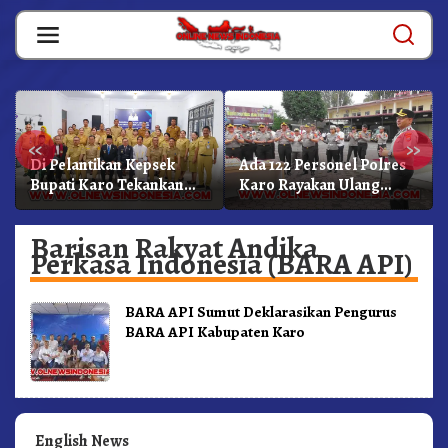
Skip
to
content
«
»
Di Pelantikan Kepsek
Ada 122 Personel Polres
Bupati Karo Tekankan
Karo Rayakan Ulang
Kepemimpinan
Tahun Bersama
Profesional Dongkrak
Barisan Rakyat Andika
Mutu Pendidikan
Perkasa Indonesia (BARA API)
BARA API Sumut Deklarasikan Pengurus
BARA API Kabupaten Karo
English News