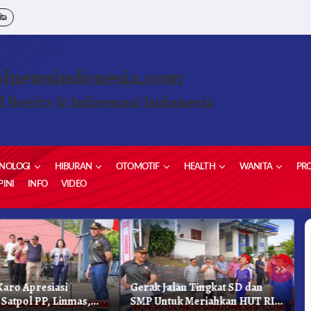
ita
olnewsindonesia.com
l Berita & Informasi Indonesia
NOLOGI
HIBURAN
OTOMOTIF
HEALTH
WANITA
PRO
INI
INFO
VIDEO
»
aro Apresiasi
Gerak Jalan Tingkat SD dan
K
 Satpol PP, Linmas,
SMP Untuk Meriahkan HUT RI
K