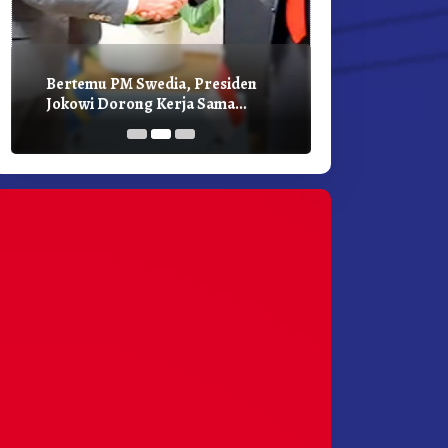
Bertemu PM Swedia, Presiden
Presiden Joko
Jokowi Dorong Kerja Sama
Bilateral Den
Pembangunan Hijau