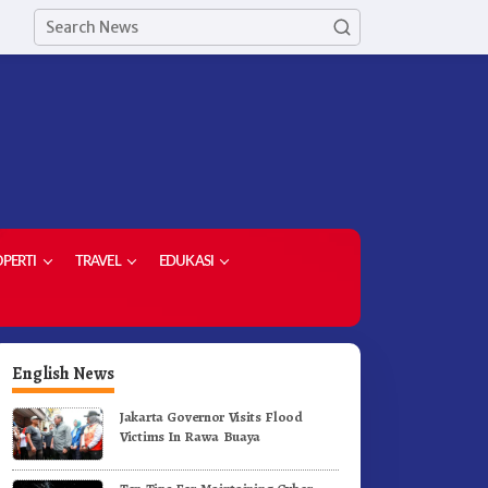
PERTI
TRAVEL
EDUKASI
English News
Jakarta Governor Visits Flood
Victims In Rawa Buaya
etua Demokrat Kabupaten
Meriahkan HUT RI Ke-81
aro Pimpin Laskar Biru
Pemkab Karo Gelar Gerak