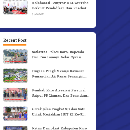
Kolaborasi Pemprov DKI-YouTube
Perkuat Pendidikan Dan Kesehatan
Mental
31/01/2026
Recent Post
Satlantas Polres Karo, Bapenda
Dan Tim Lainnya Gelar Oprasi
Sadar Pajak Kenderaan
Dugaan Pungli Menuju Kawasan
Pemandian Air Panas Semangat
Gunung – Doulu Foto Dan
Videokan!
Pemkab Karo Apresiasi Personel
Satpol PP, Linmas, Dan Pemadam
Kebakaran
Gerak Jalan Tingkat SD dan SMP
Untuk Meriahkan HUT RI Ke-81
Dibuka Sekda Karo
Ketua Demokrat Kabupaten Karo