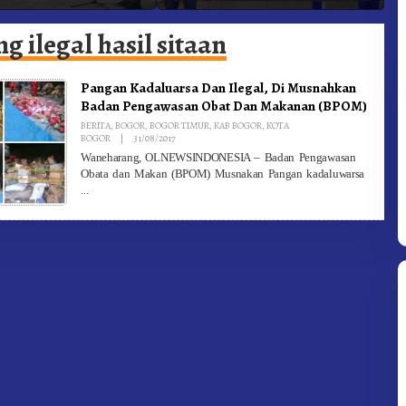
adam Kebakaran
Ke-81 Dibuka Sekda Karo
B
g ilegal hasil sitaan
Pangan Kadaluarsa Dan Ilegal, Di Musnahkan
Badan Pengawasan Obat Dan Makanan (BPOM)
BERITA
,
BOGOR
,
BOGOR TIMUR
,
KAB BOGOR
,
KOTA
By
BOGOR
|
31/08/2017
Redaksi
Waneharang, OLNEWSINDONESIA – Badan Pengawasan
Obata dan Makan (BPOM) Musnakan Pangan kadaluwarsa