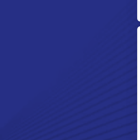
Ditpolsatwa Baharkam Polri Tiba
Di Myanmar, Siap Bantu Korban
Gempa Myanmar