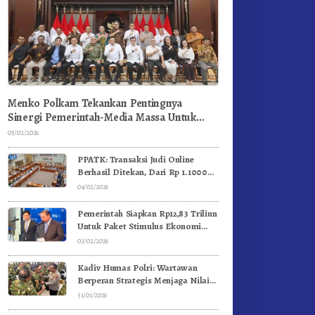
Menko Polkam Tekankan Pentingnya
Sinergi Pemerintah-Media Massa Untuk
Jaga Stabilitas Bangsa
05/02/2026
PPATK: Transaksi Judi Online
Berhasil Ditekan, Dari Rp 1.1000
Triliun Menjadi Rp 268 Triliun
04/02/2026
Pemerintah Siapkan Rp12,83 Triliun
Untuk Paket Stimulus Ekonomi
Kuartal I-2026
03/02/2026
Kadiv Humas Polri: Wartawan
Berperan Strategis Menjaga Nilai
Kebangsaan, Demokrasi, dan NKRI
31/01/2026