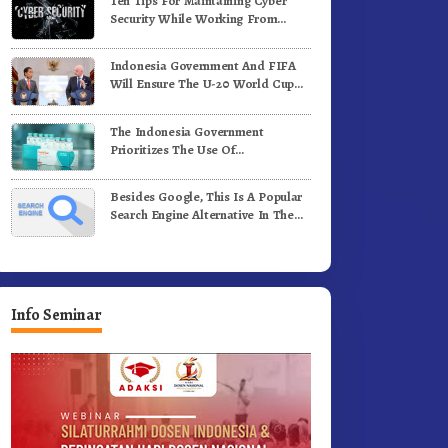
Ten Tips For Maintaining Cyber
ergerak.!
Jalan Kemerdekaan.!
Security While Working From
Outside The Office
Indonesia Government And FIFA
Will Ensure The U-20 World Cup
Runs Well And According To FIFA
Standards
The Indonesia Government
Prioritizes The Use Of
Domestically-Produced COVID-19
Vaccines
Besides Google, This Is A Popular
Search Engine Alternative In The
World
Info Seminar