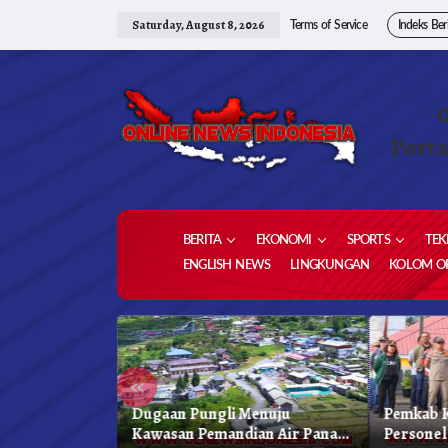
Skip
to
Saturday, August 8, 2026
Terms of Service
Indeks Ber
content
Porta
BERITA
EKONOMI
SPORTS
TEK
ENGLISH NEWS
LINGKUNGAN
KOLOM OP
«
 Karo, Bapenda
Dugaan Pungli Menuju
Pemkab K
 Gelar Oprasi
Kawasan Pemandian Air Panas
Personel