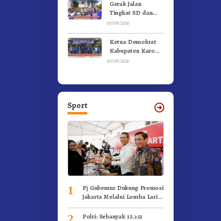
Kebakaran
Gerak Jalan
Tingkat SD dan
SMP Untuk
07/08/2026
Meriahkan HUT RI
Ke-81 Dibuka
Ketua Demokrat
Sekda Karo
Kabupaten Karo
Pimpin Laskar Biru
07/08/2026
Bergerak.!
Sport
Pj Gubernur Dukung Promosi
1
Jakarta Melalui Lomba Lari
Internasional
Polri: Sebanyak 13.251
2