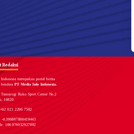
 Redaksi
Indonesia merupakan portal berita
 bendera
PT Media Info Indonesia.
 Transyogi Ruko Sport Center No.2
i, 16820
 +62 021 2296 7582
e: -6.396887888419443
de: 106.976032927892