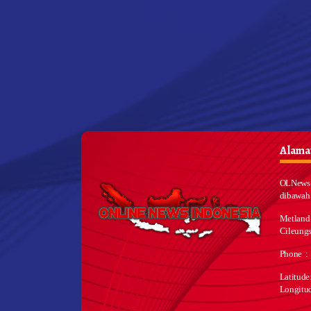
Alamat
OLNews 
dibawah
Metland
Cileungs
Phone :
Latitud
Longitu