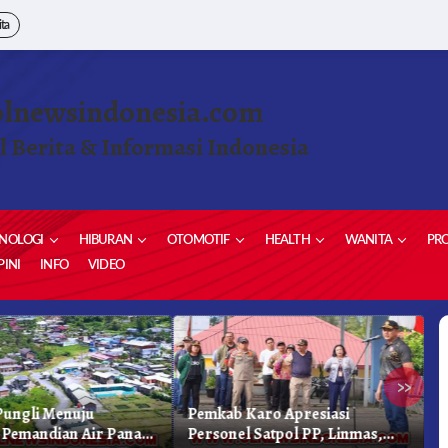
ita
olnewsindonesia.com
l Berita & Informasi Indonesia
NOLOGI
HIBURAN
OTOMOTIF
HEALTH
WANITA
PRO
INI
INFO
VIDEO
»
ungli Menuju
Pemkab Karo Apresiasi
G
Pemandian Air Panas
Personel Satpol PP, Linmas,
S