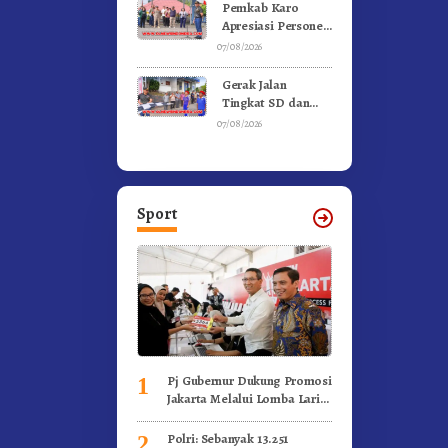
Gunung – Doulu
Pemkab Karo
Foto Dan
Apresiasi Personel
Videokan!
Satpol PP, Linmas,
07/08/2026
Dan Pemadam
Kebakaran
Gerak Jalan
Tingkat SD dan
SMP Untuk
07/08/2026
Meriahkan HUT RI
Ke-81 Dibuka
Sekda Karo
Sport
Pj Gubernur Dukung Promosi
1
Jakarta Melalui Lomba Lari
Internasional
Polri: Sebanyak 13.251
2