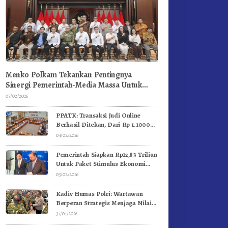
Menko Polkam Tekankan Pentingnya
Sinergi Pemerintah-Media Massa Untuk
Jaga Stabilitas Bangsa
05/02/2026
PPATK: Transaksi Judi Online
Berhasil Ditekan, Dari Rp 1.1000
Triliun Menjadi Rp 268 Triliun
04/02/2026
Pemerintah Siapkan Rp12,83 Triliun
Untuk Paket Stimulus Ekonomi
Kuartal I-2026
03/02/2026
Kadiv Humas Polri: Wartawan
Berperan Strategis Menjaga Nilai
Kebangsaan, Demokrasi, dan NKRI
31/01/2026