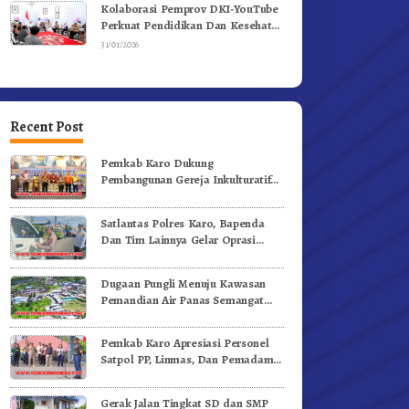
Kolaborasi Pemprov DKI-YouTube
Perkuat Pendidikan Dan Kesehatan
Mental
31/01/2026
Recent Post
Pemkab Karo Dukung
Pembangunan Gereja Inkulturatif
GBKP Bukit Klasis Barus Sibayak
Satlantas Polres Karo, Bapenda
Dan Tim Lainnya Gelar Oprasi
Sadar Pajak Kenderaan
Dugaan Pungli Menuju Kawasan
Pemandian Air Panas Semangat
Gunung – Doulu Foto Dan
Videokan!
Pemkab Karo Apresiasi Personel
Satpol PP, Linmas, Dan Pemadam
Kebakaran
Gerak Jalan Tingkat SD dan SMP