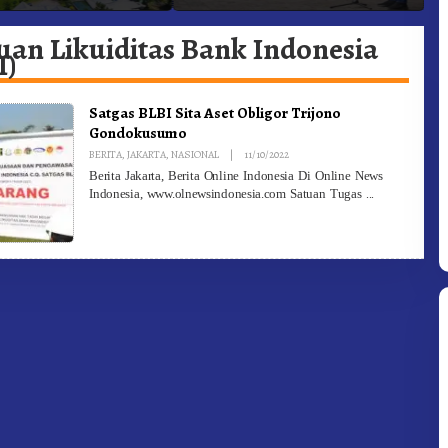
 Gunung – Doulu Foto
Dan Pemadam Kebakaran
K
okan!
uan Likuiditas Bank Indonesia
I)
Satgas BLBI Sita Aset Obligor Trijono
Gondokusumo
By
BERITA
,
JAKARTA
,
NASIONAL
|
11/10/2022
Redaksi
Berita Jakarta, Berita Online Indonesia Di Online News
Indonesia, www.olnewsindonesia.com Satuan Tugas