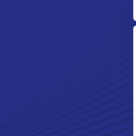
Ditpolsatwa Baharkam Polri Tiba
Di Myanmar, Siap Bantu Korban
Gempa Myanmar