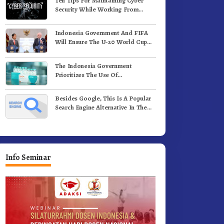
Ten Tips For Maintaining Cyber
e-81 Dibuka Sekda Karo
Bergerak.!
Security While Working From
Outside The Office
Indonesia Government And FIFA
Will Ensure The U-20 World Cup
Runs Well And According To FIFA
Standards
The Indonesia Government
Prioritizes The Use Of
Domestically-Produced COVID-19
Vaccines
Besides Google, This Is A Popular
Search Engine Alternative In The
World
Info Seminar