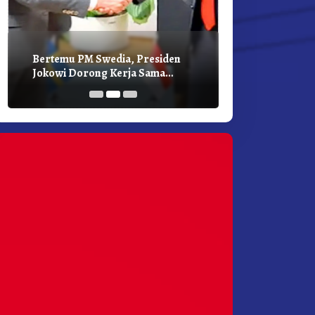
Bertemu PM Swedia, Presiden
Presiden Joko
Jokowi Dorong Kerja Sama
Bilateral Den
Pembangunan Hijau