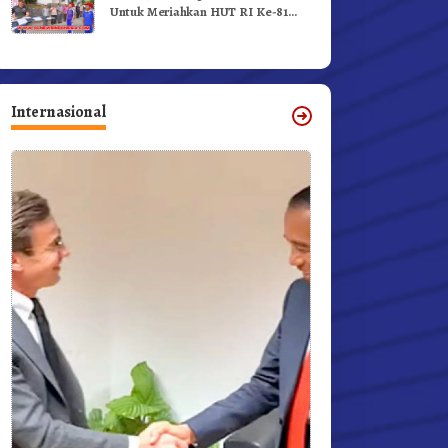
Untuk Meriahkan HUT RI Ke-81
Dibuka Sekda Karo
Internasional