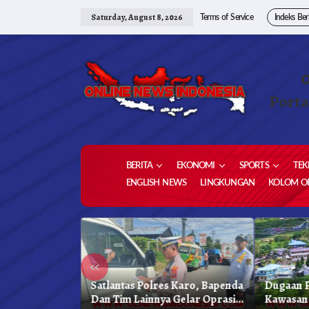
Skip
to
Saturday, August 8, 2026
Terms of Service
Indeks Ber
content
Porta
BERITA
EKONOMI
SPORTS
TEK
ENGLISH NEWS
LINGKUNGAN
KOLOM OP
«
kung
Satlantas Polres Karo, Bapenda
Dugaan P
reja
Dan Tim Lainnya Gelar Oprasi
Kawasan 