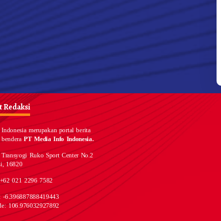
 Redaksi
Indonesia merupakan portal berita
 bendera
PT Media Info Indonesia.
 Transyogi Ruko Sport Center No.2
i, 16820
 +62 021 2296 7582
e: -6.396887888419443
de: 106.976032927892