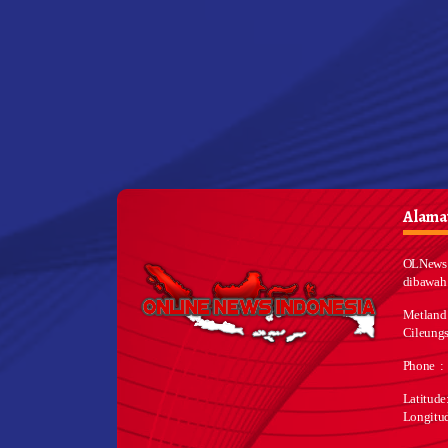
Alamat
OLNews 
dibawah
Metland
Cileungs
Phone :
Latitud
Longitu