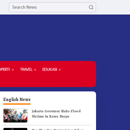
PERTI
TRAVEL
EDUKASI
English News
Jakarta Governor Visits Flood
Victims In Rawa Buaya
erak Jalan Tingkat SD dan
Ketua Demokrat Kabupaten
MP Untuk Meriahkan HUT RI
Karo Pimpin Laskar Biru