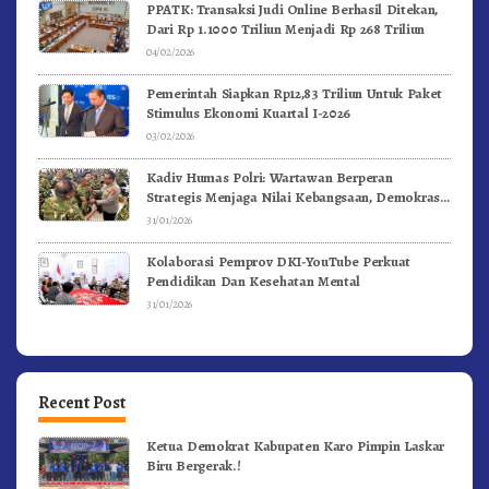
PPATK: Transaksi Judi Online Berhasil Ditekan,
Dari Rp 1.1000 Triliun Menjadi Rp 268 Triliun
04/02/2026
Pemerintah Siapkan Rp12,83 Triliun Untuk Paket
Stimulus Ekonomi Kuartal I-2026
03/02/2026
Kadiv Humas Polri: Wartawan Berperan
Strategis Menjaga Nilai Kebangsaan, Demokrasi,
dan NKRI
31/01/2026
Kolaborasi Pemprov DKI-YouTube Perkuat
Pendidikan Dan Kesehatan Mental
31/01/2026
Recent Post
Ketua Demokrat Kabupaten Karo Pimpin Laskar
Biru Bergerak.!