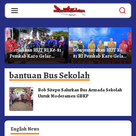
Skip
to
content
«
»
Meriahkan HUT RI Ke-81
Menyemarakan HUT Ke-
Pemkab Karo Gelar
81 RI Pemkab Karo Gelar
Gerak Jalan
Pertandingan Olahraga
Kemerdekaan.!
bantuan Bus Sekolah
Bob Sitepu Salurkan Bus Armada Sekolah
Untuk Moderamen GBKP
English News