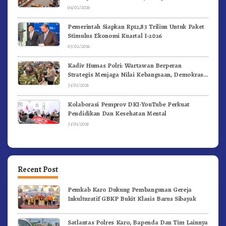
04/02/2026
Pemerintah Siapkan Rp12,83 Triliun Untuk Paket
Stimulus Ekonomi Kuartal I-2026
03/02/2026
Kadiv Humas Polri: Wartawan Berperan
Strategis Menjaga Nilai Kebangsaan, Demokrasi,
dan NKRI
31/01/2026
Kolaborasi Pemprov DKI-YouTube Perkuat
Pendidikan Dan Kesehatan Mental
31/01/2026
Recent Post
Pemkab Karo Dukung Pembangunan Gereja
Inkulturatif GBKP Bukit Klasis Barus Sibayak
Satlantas Polres Karo, Bapenda Dan Tim Lainnya