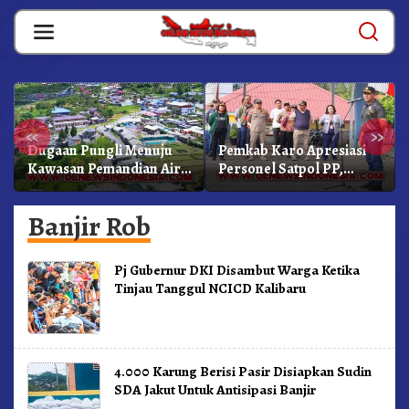
Skip
to
content
«
»
Dugaan Pungli Menuju
Pemkab Karo Apresiasi
Kawasan Pemandian Air
Personel Satpol PP,
Panas Semangat Gunung
Linmas, Dan Pemadam
– Doulu Foto Dan
Kebakaran
Banjir Rob
Videokan!
Pj Gubernur DKI Disambut Warga Ketika
Tinjau Tanggul NCICD Kalibaru
4.000 Karung Berisi Pasir Disiapkan Sudin
SDA Jakut Untuk Antisipasi Banjir