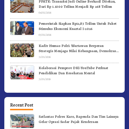
PPATK: Transaksi Judi Online Berhasil Ditekan,
Dari Rp 1.1000 Triliun Menjadi Rp 268 Triliun
04/02/2026
Pemerintah Siapkan Rp12,83 Triliun Untuk Paket
Stimulus Ekonomi Kuartal I-2026
03/02/2026
Kadiv Humas Polri: Wartawan Berperan
Strategis Menjaga Nilai Kebangsaan, Demokrasi,
dan NKRI
31/01/2026
Kolaborasi Pemprov DKI-YouTube Perkuat
Pendidikan Dan Kesehatan Mental
31/01/2026
Recent Post
Satlantas Polres Karo, Bapenda Dan Tim Lainnya
Gelar Oprasi Sadar Pajak Kenderaan