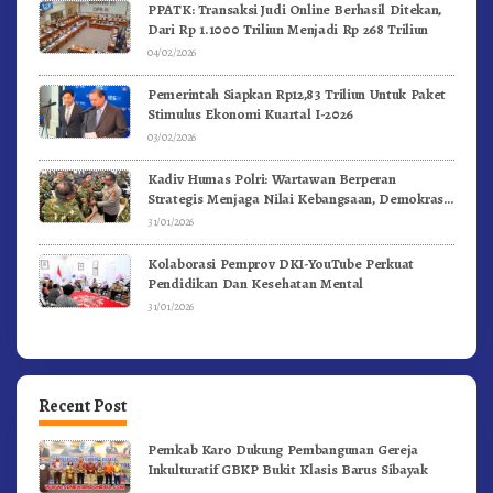
PPATK: Transaksi Judi Online Berhasil Ditekan,
Dari Rp 1.1000 Triliun Menjadi Rp 268 Triliun
04/02/2026
Pemerintah Siapkan Rp12,83 Triliun Untuk Paket
Stimulus Ekonomi Kuartal I-2026
03/02/2026
Kadiv Humas Polri: Wartawan Berperan
Strategis Menjaga Nilai Kebangsaan, Demokrasi,
dan NKRI
31/01/2026
Kolaborasi Pemprov DKI-YouTube Perkuat
Pendidikan Dan Kesehatan Mental
31/01/2026
Recent Post
Pemkab Karo Dukung Pembangunan Gereja
Inkulturatif GBKP Bukit Klasis Barus Sibayak