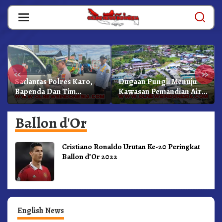
Skip
to
content
«
»
Satlantas Polres Karo,
Dugaan Pungli Menuju
Bapenda Dan Tim
Kawasan Pemandian Air
Lainnya Gelar Oprasi
Panas Semangat Gunung
Sadar Pajak Kenderaan
– Doulu Foto Dan
Ballon d'Or
Videokan!
Cristiano Ronaldo Urutan Ke-20 Peringkat
Ballon d’Or 2022
English News