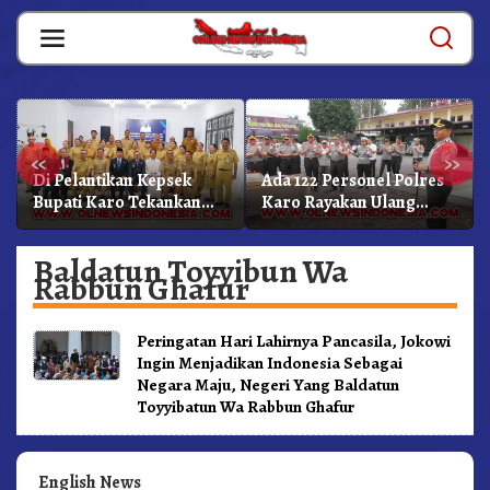
Skip
to
content
«
»
Di Pelantikan Kepsek
Ada 122 Personel Polres
Bupati Karo Tekankan
Karo Rayakan Ulang
Kepemimpinan
Tahun Bersama
Profesional Dongkrak
Baldatun Toyyibun Wa
Mutu Pendidikan
Rabbun Ghafur
Peringatan Hari Lahirnya Pancasila, Jokowi
Ingin Menjadikan Indonesia Sebagai
Negara Maju, Negeri Yang Baldatun
Toyyibatun Wa Rabbun Ghafur
English News