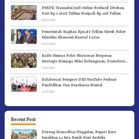
PPATK: Transaksi Judi Online Berhasil Ditekan,
Dari Rp 1.1000 Triliun Menjadi Rp 268 Triliun
04/02/2026
Pemerintah Siapkan Rp12,83 Triliun Untuk Paket
Stimulus Ekonomi Kuartal I-2026
03/02/2026
Kadiv Humas Polri: Wartawan Berperan
Strategis Menjaga Nilai Kebangsaan, Demokrasi,
dan NKRI
31/01/2026
Kolaborasi Pemprov DKI-YouTube Perkuat
Pendidikan Dan Kesehatan Mental
31/01/2026
Recent Post
Dorong Komoditas Unggulan, Bupati Karo
Serahkan 1,2 Juta Benih Kopi Arabika