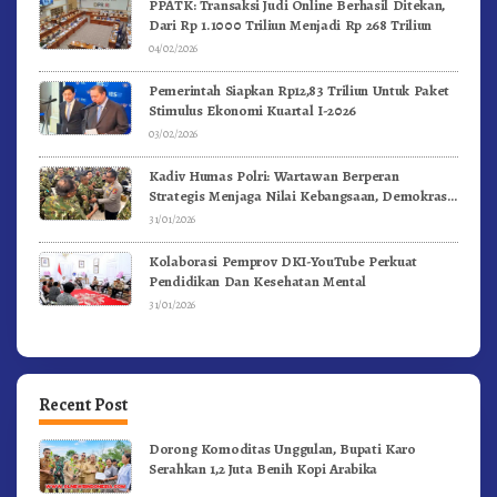
PPATK: Transaksi Judi Online Berhasil Ditekan,
Dari Rp 1.1000 Triliun Menjadi Rp 268 Triliun
04/02/2026
Pemerintah Siapkan Rp12,83 Triliun Untuk Paket
Stimulus Ekonomi Kuartal I-2026
03/02/2026
Kadiv Humas Polri: Wartawan Berperan
Strategis Menjaga Nilai Kebangsaan, Demokrasi,
dan NKRI
31/01/2026
Kolaborasi Pemprov DKI-YouTube Perkuat
Pendidikan Dan Kesehatan Mental
31/01/2026
Recent Post
Dorong Komoditas Unggulan, Bupati Karo
Serahkan 1,2 Juta Benih Kopi Arabika