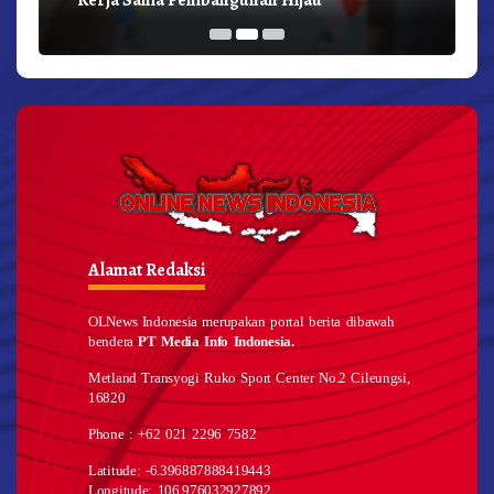
Alamat Redaksi
OLNews Indonesia merupakan portal berita dibawah
bendera
PT Media Info Indonesia.
Metland Transyogi Ruko Sport Center No.2 Cileungsi,
16820
Phone : +62 021 2296 7582
Latitude: -6.396887888419443
Longitude: 106.976032927892