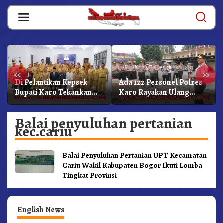
Skip
to
content
«
»
Di Pelantikan Kepsek
Ada 122 Personel Polres
Bupati Karo Tekankan
Karo Rayakan Ulang
Kepemimpinan
Tahun Bersama
Profesional Dongkrak
Balai penyuluhan pertanian
Mutu Pendidikan
kec.cariu
Balai Penyuluhan Pertanian UPT Kecamatan
Cariu Wakil Kabupaten Bogor Ikuti Lomba
Tingkat Provinsi
English News