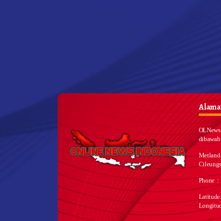
Alamat
OLNews 
dibawah
Metland
Cileungs
Phone :
Latitud
Longitu