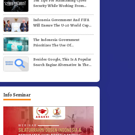
Ten Tips For Maintaining Cyber
adi Generasi Inovatif dan
Benih Kopi Arabika
Security While Working From
erintegritas
Outside The Office
Indonesia Government And FIFA
Will Ensure The U-20 World Cup
Runs Well And According To FIFA
Standards
The Indonesia Government
Prioritizes The Use Of
Domestically-Produced COVID-19
Vaccines
Besides Google, This Is A Popular
Search Engine Alternative In The
World
Info Seminar