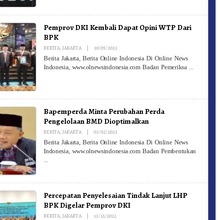
Pemprov DKI Kembali Dapat Opini WTP Dari
BPK
By
BERITA
,
JAKARTA
|
30/05/2023
Redaksi
Berita Jakarta, Berita Online Indonesia Di Online News
Indonesia, www.olnewsindonesia.com Badan Pemeriksa
Bapemperda Minta Perubahan Perda
Pengelolaan BMD Dioptimalkan
By
BERITA
,
JAKARTA
|
03/02/2023
Redaksi
Berita Jakarta, Berita Online Indonesia Di Online News
Indonesia, www.olnewsindonesia.com Badan Pembentukan
Percepatan Penyelesaian Tindak Lanjut LHP
BPK Digelar Pemprov DKI
By
BERITA
,
JAKARTA
|
13/12/2022