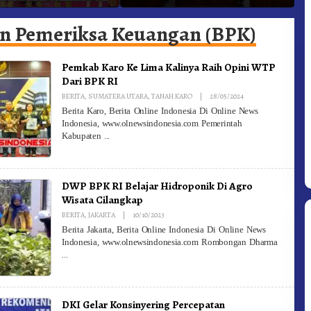
ngan Olahraga
Kabanjahe Ke Moderamen
J
GBKP
B
n Pemeriksa Keuangan (BPK)
Pemkab Karo Ke Lima Kalinya Raih Opini WTP
Dari BPK RI
By
BERITA
,
SUMATERA UTARA
,
TANAH KARO
|
28/05/2024
Redaksi
Berita Karo, Berita Online Indonesia Di Online News
Indonesia, www.olnewsindonesia.com Pemerintah
Kabupaten
DWP BPK RI Belajar Hidroponik Di Agro
Wisata Cilangkap
By
BERITA
,
JAKARTA
|
10/10/2023
Redaksi
Berita Jakarta, Berita Online Indonesia Di Online News
Indonesia, www.olnewsindonesia.com Rombongan Dharma
DKI Gelar Konsinyering Percepatan