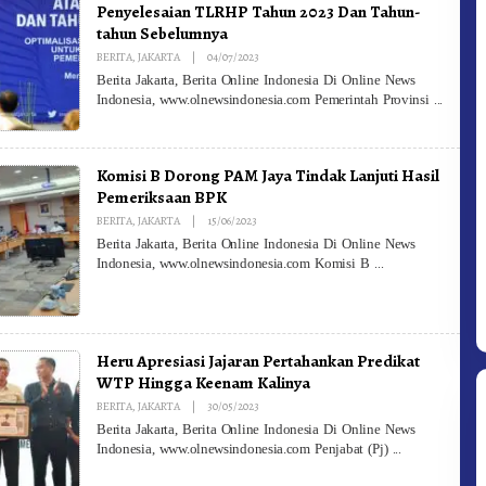
Penyelesaian TLRHP Tahun 2023 Dan Tahun-
tahun Sebelumnya
By
BERITA
,
JAKARTA
|
04/07/2023
Redaksi
Berita Jakarta, Berita Online Indonesia Di Online News
Indonesia, www.olnewsindonesia.com Pemerintah Provinsi
Komisi B Dorong PAM Jaya Tindak Lanjuti Hasil
Pemeriksaan BPK
By
BERITA
,
JAKARTA
|
15/06/2023
Redaksi
Berita Jakarta, Berita Online Indonesia Di Online News
Indonesia, www.olnewsindonesia.com Komisi B
Heru Apresiasi Jajaran Pertahankan Predikat
WTP Hingga Keenam Kalinya
By
BERITA
,
JAKARTA
|
30/05/2023
Redaksi
Berita Jakarta, Berita Online Indonesia Di Online News
Indonesia, www.olnewsindonesia.com Penjabat (Pj)