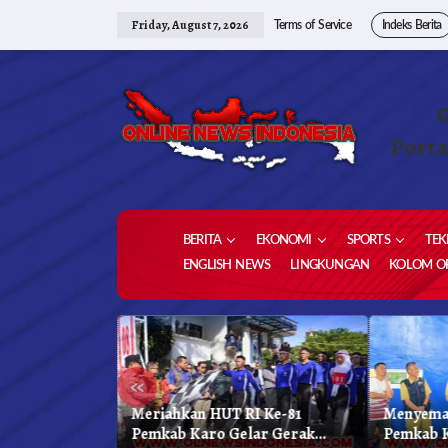
Skip
to
Friday, August 7, 2026
Terms of Service
Indeks Berita
content
Porta
BERITA
EKONOMI
SPORTS
TEK
ENGLISH NEWS
LINGKUNGAN
KOLOM OP
«
 Kabupaten
Meriahkan HUT RI Ke-81
Menyema
kar Biru
Pemkab Karo Gelar Gerak
Pemkab 