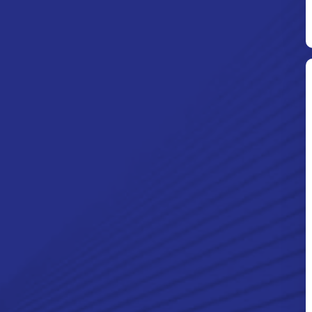
Ditpolsatwa Baharkam Polri Tiba
Di Myanmar, Siap Bantu Korban
Gempa Myanmar