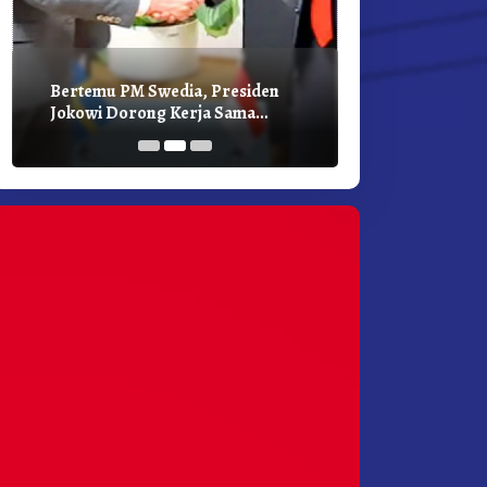
Bertemu PM Swedia, Presiden
Presiden Joko
Jokowi Dorong Kerja Sama
Bilateral Den
Pembangunan Hijau