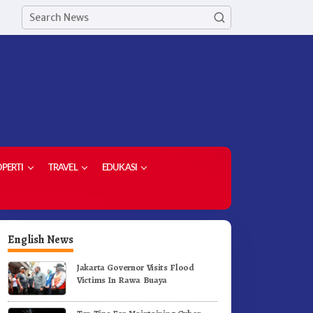
PERTI
TRAVEL
EDUKASI
English News
Jakarta Governor Visits Flood
Victims In Rawa Buaya
upati Karo Dorong Lulusan
Dorong Komoditas Unggulan
niversitas Quality Berastagi
Bupati Karo Serahkan 1,2 Jut