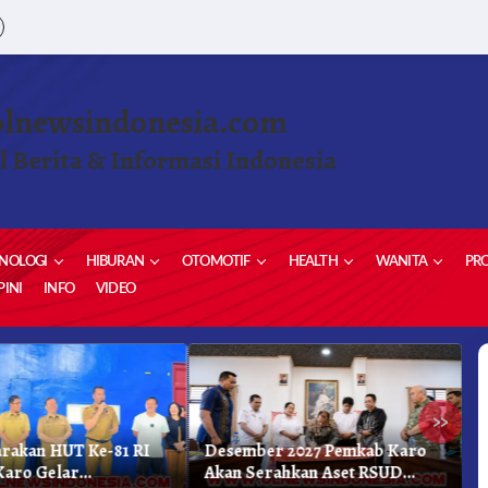
olnewsindonesia.com
l Berita & Informasi Indonesia
NOLOGI
HIBURAN
OTOMOTIF
HEALTH
WANITA
PRO
INI
INFO
VIDEO
»
rakan HUT Ke-81 RI
Desember 2027 Pemkab Karo
B
Karo Gelar
Akan Serahkan Aset RSUD
U