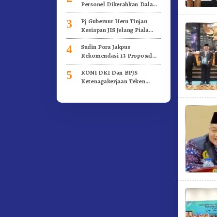
Personel Dikerahkan Dalam
Pengamanan Piala Dunia U-
Pj Gubernur Heru Tinjau
3
17 Indonesia
Kesiapan JIS Jelang Piala
Dunia U-17
Sudin Pora Jakpus
4
Rekomendasi 13 Proposal
Kegiatan Kepemudaan
KONI DKI Dan BPJS
5
Ketenagakerjaan Teken
Kerja Sama