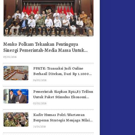
Menko Polkam Tekankan Pentingnya
Sinergi Pemerintah-Media Massa Untuk
Jaga Stabilitas Bangsa
05/02/2026
PPATK: Transaksi Judi Online
Berhasil Ditekan, Dari Rp 1.1000
Triliun Menjadi Rp 268 Triliun
04/02/2026
Pemerintah Siapkan Rp12,83 Triliun
Untuk Paket Stimulus Ekonomi
Kuartal I-2026
03/02/2026
Kadiv Humas Polri: Wartawan
Berperan Strategis Menjaga Nilai
Kebangsaan, Demokrasi, dan NKRI
31/01/2026