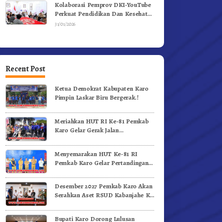
Kolaborasi Pemprov DKI-YouTube
Perkuat Pendidikan Dan Kesehatan
Mental
31/01/2026
Recent Post
Ketua Demokrat Kabupaten Karo
Pimpin Laskar Biru Bergerak.!
Meriahkan HUT RI Ke-81 Pemkab
Karo Gelar Gerak Jalan
Kemerdekaan.!
Menyemarakan HUT Ke-81 RI
Pemkab Karo Gelar Pertandingan
Olahraga
Desember 2027 Pemkab Karo Akan
Serahkan Aset RSUD Kabanjahe Ke
Moderamen GBKP
Bupati Karo Dorong Lulusan