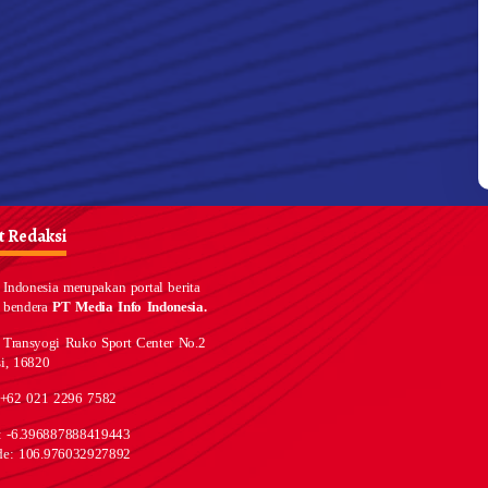
 Redaksi
Indonesia merupakan portal berita
 bendera
PT Media Info Indonesia.
 Transyogi Ruko Sport Center No.2
i, 16820
 +62 021 2296 7582
e: -6.396887888419443
de: 106.976032927892