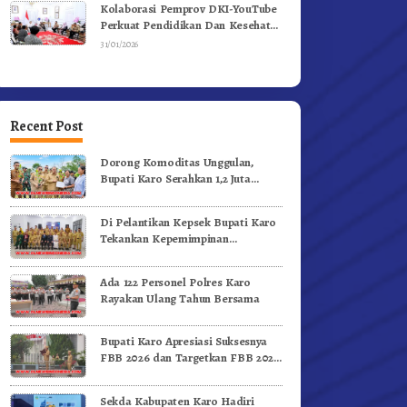
Kolaborasi Pemprov DKI-YouTube
Perkuat Pendidikan Dan Kesehatan
Mental
31/01/2026
Recent Post
Dorong Komoditas Unggulan,
Bupati Karo Serahkan 1,2 Juta
Benih Kopi Arabika
Di Pelantikan Kepsek Bupati Karo
Tekankan Kepemimpinan
Profesional Dongkrak Mutu
Pendidikan
Ada 122 Personel Polres Karo
Rayakan Ulang Tahun Bersama
Bupati Karo Apresiasi Suksesnya
FBB 2026 dan Targetkan FBB 2027
Go Internasional.!
Sekda Kabupaten Karo Hadiri