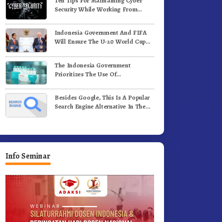
Ten Tips For Maintaining Cyber
i Medan
Komunitas WEST Karo
Security While Working From
Outside The Office
Indonesia Government And FIFA
Will Ensure The U-20 World Cup
Runs Well And According To FIFA
Standards
The Indonesia Government
Prioritizes The Use Of
Domestically-Produced COVID-19
Vaccines
Besides Google, This Is A Popular
Search Engine Alternative In The
World
Info Seminar