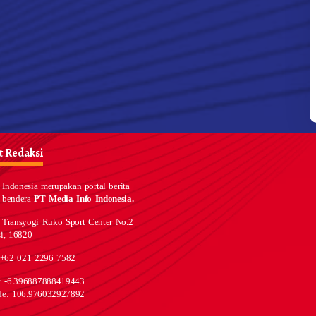
 Redaksi
Indonesia merupakan portal berita
 bendera
PT Media Info Indonesia.
 Transyogi Ruko Sport Center No.2
i, 16820
 +62 021 2296 7582
e: -6.396887888419443
de: 106.976032927892