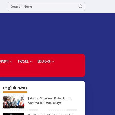
PERTI
TRAVEL
EDUKASI
English News
Jakarta Governor Visits Flood
Victims In Rawa Buaya
ekda Kabupaten Karo Hadiri
PPP – AD Kabupaten Karo Si
enutupan (PRSU) Tahun 2026
Berkolaborasi Dengan