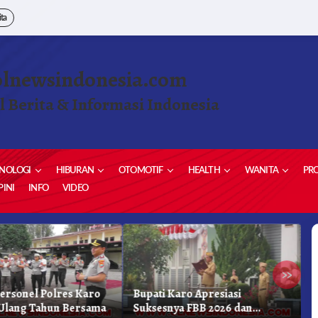
ita
olnewsindonesia.com
l Berita & Informasi Indonesia
NOLOGI
HIBURAN
OTOMOTIF
HEALTH
WANITA
PRO
INI
INFO
VIDEO
»
Personel Polres Karo
Bupati Karo Apresiasi
S
Ulang Tahun Bersama
Suksesnya FBB 2026 dan
P