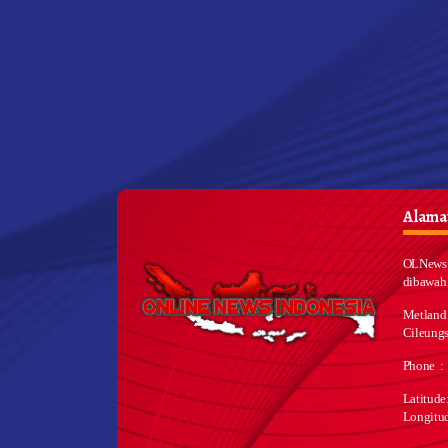
Alamat
OLNews 
dibawah
Metland
Cileungs
Phone :
Latitud
Longitu