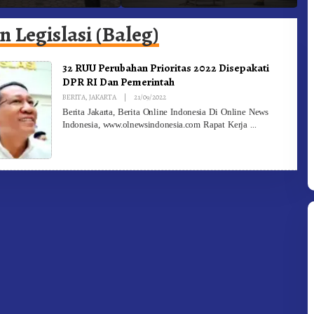
Targetkan FBB 2027 Go
D
Internasional.!
 Legislasi (Baleg)
32 RUU Perubahan Prioritas 2022 Disepakati
DPR RI Dan Pemerintah
By
BERITA
,
JAKARTA
|
21/09/2022
Redaksi
Berita Jakarta, Berita Online Indonesia Di Online News
Indonesia, www.olnewsindonesia.com Rapat Kerja