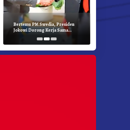
Bertemu PM Swedia, Presiden
Presiden Joko
Jokowi Dorong Kerja Sama
Bilateral Den
Pembangunan Hijau