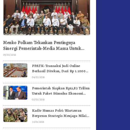
Menko Polkam Tekankan Pentingnya
Sinergi Pemerintah-Media Massa Untuk
Jaga Stabilitas Bangsa
05/02/2026
PPATK: Transaksi Judi Online
Berhasil Ditekan, Dari Rp 1.1000
Triliun Menjadi Rp 268 Triliun
04/02/2026
Pemerintah Siapkan Rp12,83 Triliun
Untuk Paket Stimulus Ekonomi
Kuartal I-2026
03/02/2026
Kadiv Humas Polri: Wartawan
Berperan Strategis Menjaga Nilai
Kebangsaan, Demokrasi, dan NKRI
31/01/2026