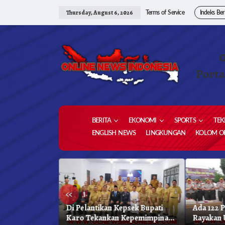
Skip
to
Thursday, August 6, 2026
Terms of Service
Indeks Ber
content
Porta
BERITA
EKONOMI
SPORTS
TEK
ENGLISH NEWS
LINGKUNGAN
KOLOM OP
«
as Unggulan,
Di Pelantikan Kepsek Bupati
Ada 122 
hkan 1,2 Juta
Karo Tekankan Kepemimpinan
Rayakan 