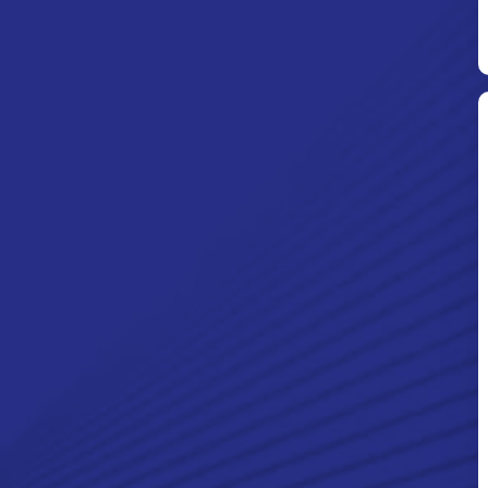
Ditpolsatwa Baharkam Polri Tiba
Di Myanmar, Siap Bantu Korban
Gempa Myanmar