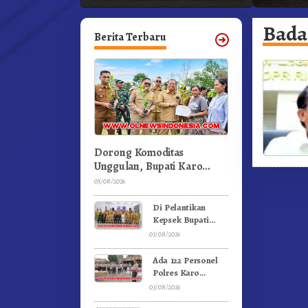
ka
Profesional Dongkrak Mutu
Pendidikan
Badan
Berita Terbaru
Dorong Komoditas
Unggulan, Bupati Karo
Serahkan 1,2 Juta Benih
05/08/2026
Kopi Arabika
Di Pelantikan
Kepsek Bupati
Karo Tekankan
03/08/2026
Kepemimpinan
Profesional
Ada 122 Personel
Dongkrak Mutu
Polres Karo
Pendidikan
Rayakan Ulang
03/08/2026
Tahun Bersama