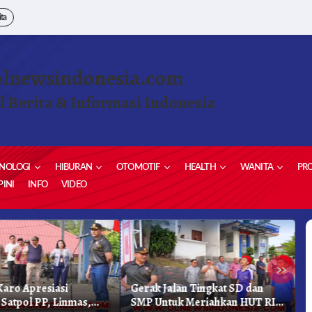
ita
olnewsindonesia.com
l Berita & Informasi Indonesia
NOLOGI
HIBURAN
OTOMOTIF
HEALTH
WANITA
PRO
INI
INFO
VIDEO
»
aro Apresiasi
Gerak Jalan Tingkat SD dan
K
 Satpol PP, Linmas,
SMP Untuk Meriahkan HUT RI
K