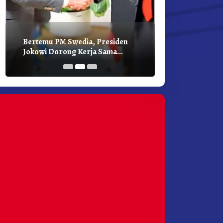
Bertemu PM Swedia, Presiden
Presiden Joko
Jokowi Dorong Kerja Sama
Bilateral Den
Pembangunan Hijau