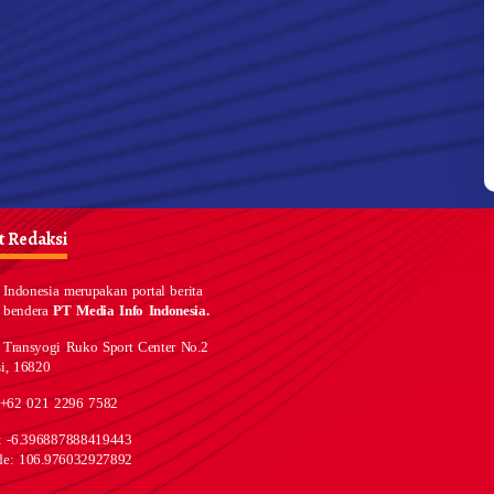
 Redaksi
Indonesia merupakan portal berita
 bendera
PT Media Info Indonesia.
 Transyogi Ruko Sport Center No.2
i, 16820
 +62 021 2296 7582
e: -6.396887888419443
de: 106.976032927892