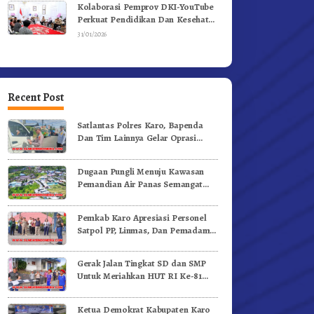
Kolaborasi Pemprov DKI-YouTube
Perkuat Pendidikan Dan Kesehatan
Mental
31/01/2026
Recent Post
Satlantas Polres Karo, Bapenda
Dan Tim Lainnya Gelar Oprasi
Sadar Pajak Kenderaan
Dugaan Pungli Menuju Kawasan
Pemandian Air Panas Semangat
Gunung – Doulu Foto Dan
Videokan!
Pemkab Karo Apresiasi Personel
Satpol PP, Linmas, Dan Pemadam
Kebakaran
Gerak Jalan Tingkat SD dan SMP
Untuk Meriahkan HUT RI Ke-81
Dibuka Sekda Karo
Ketua Demokrat Kabupaten Karo