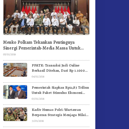
Menko Polkam Tekankan Pentingnya
Sinergi Pemerintah-Media Massa Untuk
Jaga Stabilitas Bangsa
05/02/2026
PPATK: Transaksi Judi Online
Berhasil Ditekan, Dari Rp 1.1000
Triliun Menjadi Rp 268 Triliun
04/02/2026
Pemerintah Siapkan Rp12,83 Triliun
Untuk Paket Stimulus Ekonomi
Kuartal I-2026
03/02/2026
Kadiv Humas Polri: Wartawan
Berperan Strategis Menjaga Nilai
Kebangsaan, Demokrasi, dan NKRI
31/01/2026