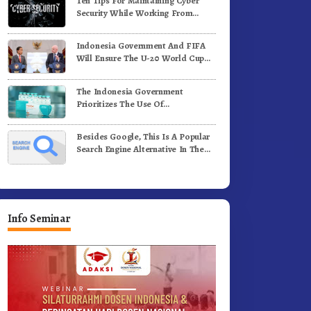
Ten Tips For Maintaining Cyber
ergerak.!
Jalan Kemerdekaan.!
Security While Working From
Outside The Office
Indonesia Government And FIFA
Will Ensure The U-20 World Cup
Runs Well And According To FIFA
Standards
The Indonesia Government
Prioritizes The Use Of
Domestically-Produced COVID-19
Vaccines
Besides Google, This Is A Popular
Search Engine Alternative In The
World
Info Seminar