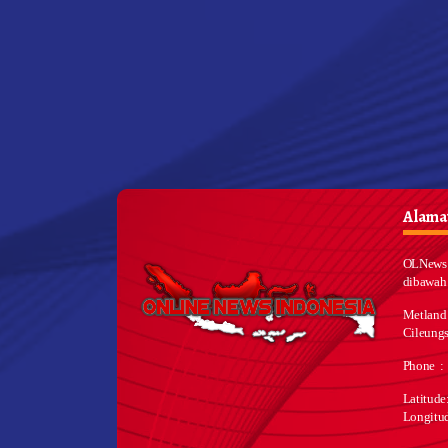
Alamat
OLNews 
dibawah
Metland
Cileungs
Phone :
Latitud
Longitu