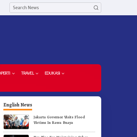
PERTI
TRAVEL
EDUKASI
English News
Jakarta Governor Visits Flood
Victims In Rawa Buaya
etua Demokrat Kabupaten
Meriahkan HUT RI Ke-81
aro Pimpin Laskar Biru
Pemkab Karo Gelar Gerak