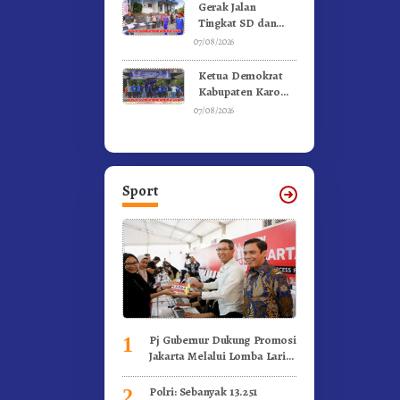
Kebakaran
Gerak Jalan
Tingkat SD dan
SMP Untuk
07/08/2026
Meriahkan HUT RI
Ke-81 Dibuka
Ketua Demokrat
Sekda Karo
Kabupaten Karo
Pimpin Laskar Biru
07/08/2026
Bergerak.!
Sport
Pj Gubernur Dukung Promosi
1
Jakarta Melalui Lomba Lari
Internasional
Polri: Sebanyak 13.251
2