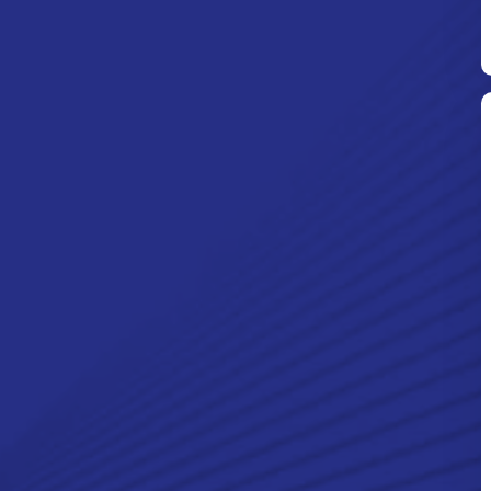
Ditpolsatwa Baharkam Polri Tiba
Di Myanmar, Siap Bantu Korban
Gempa Myanmar