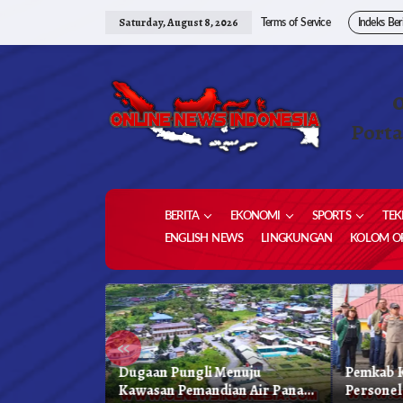
Skip
to
Saturday, August 8, 2026
Terms of Service
Indeks Ber
content
Porta
BERITA
EKONOMI
SPORTS
TEK
ENGLISH NEWS
LINGKUNGAN
KOLOM OP
«
 Karo, Bapenda
Dugaan Pungli Menuju
Pemkab K
 Gelar Oprasi
Kawasan Pemandian Air Panas
Personel