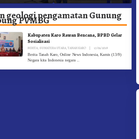
adam Kebakaran
Ke-81 Dibuka Sekda Karo
B
n geologi pengamatan Gunung
bung PVMBG
Kabupaten Karo Rawan Bencana, BPBD Gelar
Sosialisasi
By
BERITA
,
SUMATERA UTARA
,
TANAH KARO
|
13/09/2018
Redaksi
Berita Tanah Karo, Online News Indonesia, Kamis (13/9)
Negara kita Indonesia negara