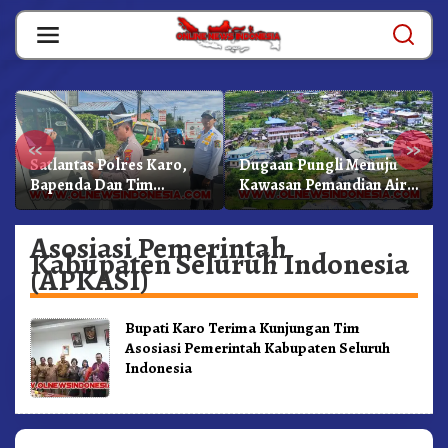
Skip
to
content
«
»
Satlantas Polres Karo,
Dugaan Pungli Menuju
Bapenda Dan Tim
Kawasan Pemandian Air
Lainnya Gelar Oprasi
Panas Semangat Gunung
Sadar Pajak Kenderaan
– Doulu Foto Dan
Asosiasi Pemerintah
Videokan!
Kabupaten Seluruh Indonesia
(APKASI)
Bupati Karo Terima Kunjungan Tim
Asosiasi Pemerintah Kabupaten Seluruh
Indonesia