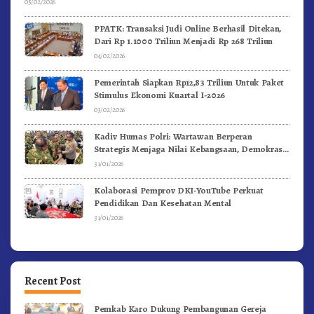
05/02/2026
PPATK: Transaksi Judi Online Berhasil Ditekan,
Dari Rp 1.1000 Triliun Menjadi Rp 268 Triliun
04/02/2026
Pemerintah Siapkan Rp12,83 Triliun Untuk Paket
Stimulus Ekonomi Kuartal I-2026
03/02/2026
Kadiv Humas Polri: Wartawan Berperan
Strategis Menjaga Nilai Kebangsaan, Demokrasi,
dan NKRI
31/01/2026
Kolaborasi Pemprov DKI-YouTube Perkuat
Pendidikan Dan Kesehatan Mental
31/01/2026
Recent Post
Pemkab Karo Dukung Pembangunan Gereja