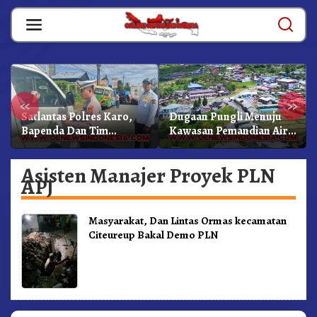
Skip
to
content
«
»
Satlantas Polres Karo,
Dugaan Pungli Menuju
Bapenda Dan Tim
Kawasan Pemandian Air
Lainnya Gelar Oprasi
Panas Semangat Gunung
Sadar Pajak Kenderaan
– Doulu Foto Dan
Asisten Manajer Proyek PLN
Videokan!
APJ
Masyarakat, Dan Lintas Ormas kecamatan
Citeureup Bakal Demo PLN