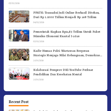
05/02/2026
PPATK: Transaksi Judi Online Berhasil Ditekan,
Dari Rp 1.1000 Triliun Menjadi Rp 268 Triliun
04/02/2026
Pemerintah Siapkan Rp12,83 Triliun Untuk Paket
Stimulus Ekonomi Kuartal I-2026
03/02/2026
Kadiv Humas Polri: Wartawan Berperan
Strategis Menjaga Nilai Kebangsaan, Demokrasi,
dan NKRI
31/01/2026
Kolaborasi Pemprov DKI-YouTube Perkuat
Pendidikan Dan Kesehatan Mental
31/01/2026
Recent Post