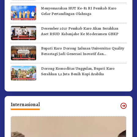
Menyemarakan HUT Ke-81 RI Pemkab Karo
Gelar Pertandingan Olahraga
Desember 2027 Pemkab Karo Akan Serahkan
Aset RSUD Kabanjahe Ke Moderamen GBKP
Bupati Karo Dorong Lulusan Universitas Quality
Berastagi Jadi Generasi Inovatif dan
Berintegritas
Dorong Komoditas Unggulan, Bupati Karo
Serahkan 1,2 Juta Benih Kopi Arabika
Internasional