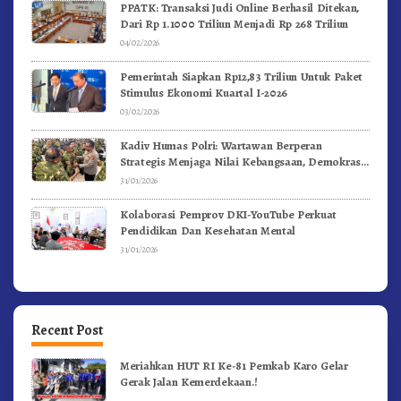
PPATK: Transaksi Judi Online Berhasil Ditekan,
Dari Rp 1.1000 Triliun Menjadi Rp 268 Triliun
04/02/2026
Pemerintah Siapkan Rp12,83 Triliun Untuk Paket
Stimulus Ekonomi Kuartal I-2026
03/02/2026
Kadiv Humas Polri: Wartawan Berperan
Strategis Menjaga Nilai Kebangsaan, Demokrasi,
dan NKRI
31/01/2026
Kolaborasi Pemprov DKI-YouTube Perkuat
Pendidikan Dan Kesehatan Mental
31/01/2026
Recent Post
Meriahkan HUT RI Ke-81 Pemkab Karo Gelar
Gerak Jalan Kemerdekaan.!