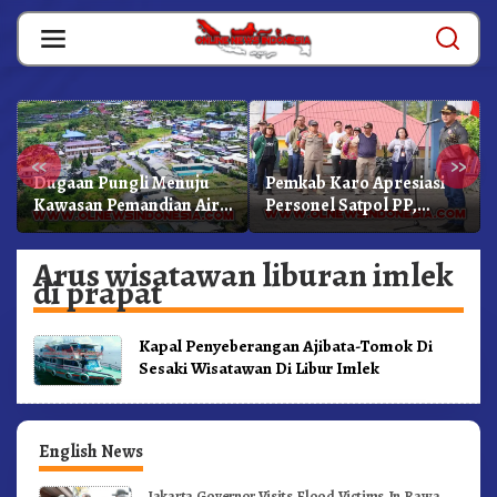
Skip
to
content
«
»
Dugaan Pungli Menuju
Pemkab Karo Apresiasi
Kawasan Pemandian Air
Personel Satpol PP,
Panas Semangat Gunung
Linmas, Dan Pemadam
– Doulu Foto Dan
Kebakaran
Arus wisatawan liburan imlek
Videokan!
di prapat
Kapal Penyeberangan Ajibata-Tomok Di
Sesaki Wisatawan Di Libur Imlek
English News
Jakarta Governor Visits Flood Victims In Rawa