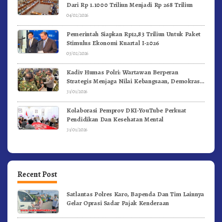
Dari Rp 1.1000 Triliun Menjadi Rp 268 Triliun
04/02/2026
Pemerintah Siapkan Rp12,83 Triliun Untuk Paket
Stimulus Ekonomi Kuartal I-2026
03/02/2026
Kadiv Humas Polri: Wartawan Berperan
Strategis Menjaga Nilai Kebangsaan, Demokrasi,
dan NKRI
31/01/2026
Kolaborasi Pemprov DKI-YouTube Perkuat
Pendidikan Dan Kesehatan Mental
31/01/2026
Recent Post
Satlantas Polres Karo, Bapenda Dan Tim Lainnya
Gelar Oprasi Sadar Pajak Kenderaan