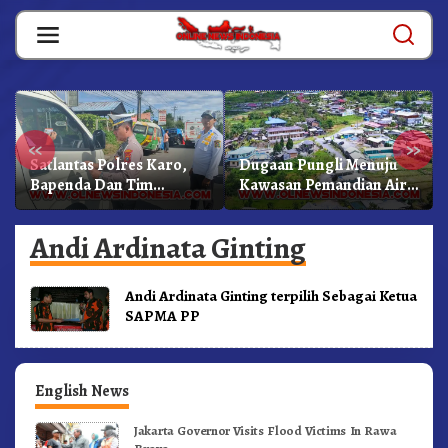
Skip
to
content
«
»
Satlantas Polres Karo,
Dugaan Pungli Menuju
Bapenda Dan Tim
Kawasan Pemandian Air
Lainnya Gelar Oprasi
Panas Semangat Gunung
Sadar Pajak Kenderaan
– Doulu Foto Dan
Andi Ardinata Ginting
Videokan!
Andi Ardinata Ginting terpilih Sebagai Ketua
SAPMA PP
English News
Jakarta Governor Visits Flood Victims In Rawa