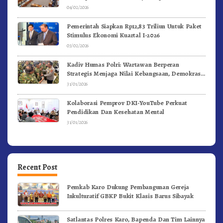
04/02/2026
Pemerintah Siapkan Rp12,83 Triliun Untuk Paket
Stimulus Ekonomi Kuartal I-2026
03/02/2026
Kadiv Humas Polri: Wartawan Berperan
Strategis Menjaga Nilai Kebangsaan, Demokrasi,
dan NKRI
31/01/2026
Kolaborasi Pemprov DKI-YouTube Perkuat
Pendidikan Dan Kesehatan Mental
31/01/2026
Recent Post
Pemkab Karo Dukung Pembangunan Gereja
Inkulturatif GBKP Bukit Klasis Barus Sibayak
Satlantas Polres Karo, Bapenda Dan Tim Lainnya