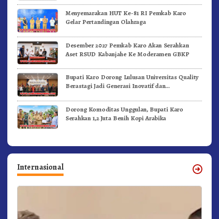
Menyemarakan HUT Ke-81 RI Pemkab Karo
Gelar Pertandingan Olahraga
Desember 2027 Pemkab Karo Akan Serahkan
Aset RSUD Kabanjahe Ke Moderamen GBKP
Bupati Karo Dorong Lulusan Universitas Quality
Berastagi Jadi Generasi Inovatif dan
Berintegritas
Dorong Komoditas Unggulan, Bupati Karo
Serahkan 1,2 Juta Benih Kopi Arabika
Internasional