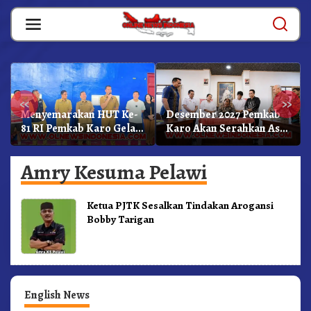
Skip
to
content
«
»
Menyemarakan HUT Ke-
Desember 2027 Pemkab
81 RI Pemkab Karo Gelar
Karo Akan Serahkan Aset
Pertandingan Olahraga
RSUD Kabanjahe Ke
Moderamen GBKP
Amry Kesuma Pelawi
Ketua PJTK Sesalkan Tindakan Arogansi
Bobby Tarigan
English News