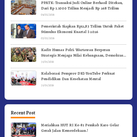
PPATK: Transaksi Judi Online Berhasil Ditekan,
Dari Rp 1.1000 Triliun Menjadi Rp 268 Triliun
04/02/2026
Pemerintah Siapkan Rp12,83 Triliun Untuk Paket
Stimulus Ekonomi Kuartal I-2026
03/02/2026
Kadiv Humas Polri: Wartawan Berperan
Strategis Menjaga Nilai Kebangsaan, Demokrasi,
dan NKRI
31/01/2026
Kolaborasi Pemprov DKI-YouTube Perkuat
Pendidikan Dan Kesehatan Mental
31/01/2026
Recent Post
Meriahkan HUT RI Ke-81 Pemkab Karo Gelar
Gerak Jalan Kemerdekaan.!