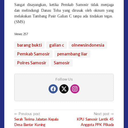
Sangat disayangkan, ketika Pemkab Samosir tidak menjaga
dan melindungi Danau Toba yang dirusak oleh oknum yang
melakukan Tambang Pasir Galian C tanpa ada tindakan tegas.
(SMS)
Views:
257
barang bukti
galian c
olnewsindonesia
Pemkab Samosir
penambang liar
Polres Samosir
Samosir
Follow Us
Post
Previous post
Next post
Serah Terima Jabatan Kepala
KPU Samosir Lantik 45
navigation
Desa Bantar Kuning
Anggota PPK Pilkada