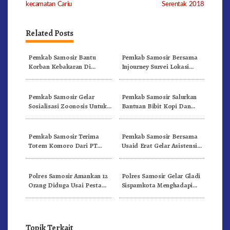
kecamatan Cariu
Serentak 2018
Related Posts
Pemkab Samosir Bantu
Pemkab Samosir Bersama
Korban Kebakaran Di
Injourney Survei Lokasi
Sianjur Mula Mula
AquaBike World
Championship 2023
Pemkab Samosir Gelar
Pemkab Samosir Salurkan
Sosialisasi Zoonosis Untuk
Bantuan Bibit Kopi Dan
Pengendalian Penyakit
Bawang Merah Sumber
Hewan Menular
Dana APBD 2023
Pemkab Samosir Terima
Pemkab Samosir Bersama
Totem Komoro Dari PT
Usaid Erat Gelar Asistensi
Freeport Untuk Kawasan
Teknis Pengembangan
Water Front City
Kapasitas Kebijakan dan
Pangururan
Kelembagaan TPPS
Polres Samosir Amankan 12
Polres Samosir Gelar Gladi
Orang Diduga Usai Pesta
Sispamkota Menghadapi
Narkoba Jenis Ganja
Situasi Kontijensi Pemilu
2024
Topik Terkait