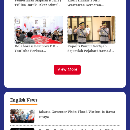
Pemerintah Siapkan Rp12,83
Kadiv Humas Polri:
Triliun Untuk Paket Stimulus
Wartawan Berperan
Ekonomi Kuartal I-2026
Strategis Menjaga Nilai
Kebangsaan, Demokrasi,
dan NKRI
Kolaborasi Pemprov DKI-
Kapolri Pimpin Sertijab
YouTube Perkuat
Sejumlah Pejabat Utama dan
Pendidikan Dan Kesehatan
Kapolda, Ini Daftarnya
Mental
View More
English News
Jakarta Governor Visits Flood Victims In Rawa
Buaya