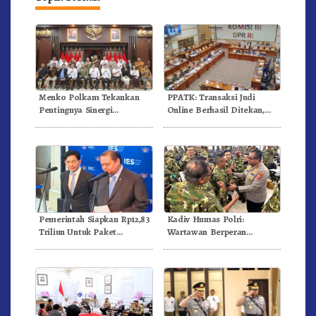
Menko Polkam Tekankan
PPATK: Transaksi Judi
Pentingnya Sinergi
Online Berhasil Ditekan,
Pemerintah-Media Massa
Dari Rp 1.1000 Triliun
Untuk Jaga Stabilitas
Menjadi Rp 268 Triliun
Bangsa
Pemerintah Siapkan Rp12,83
Kadiv Humas Polri:
Triliun Untuk Paket
Wartawan Berperan
Stimulus Ekonomi Kuartal I-
Strategis Menjaga Nilai
2026
Kebangsaan, Demokrasi,
dan NKRI