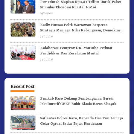
Pemerintah Siapkan Rp12,83 Triliun Untuk Paket
Stimulus Ekonomi Kuartal I-2026
03/02/2026
Kadiv Humas Polri: Wartawan Berperan
Strategis Menjaga Nilai Kebangsaan, Demokrasi,
dan NKRI
31/01/2026
Kolaborasi Pemprov DKI-YouTube Perkuat
Pendidikan Dan Kesehatan Mental
31/01/2026
Recent Post
Pemkab Karo Dukung Pembangunan Gereja
Inkulturatif GBKP Bukit Klasis Barus Sibayak
Satlantas Polres Karo, Bapenda Dan Tim Lainnya
Gelar Oprasi Sadar Pajak Kenderaan