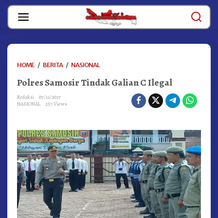
Skip
to
content
POLRES
HOME
/
BERITA
/
NASIONAL
SAMOSIR
Polres Samosir Tindak Galian C Ilegal
TINDAK
GALIAN
Redaksi
07/11/2017
C
NASIONAL
257 Views
ILEGAL