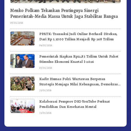
Menko Polkam Tekankan Pentingnya Sinergi
Pemerintah-Media Massa Untuk Jaga Stabilitas Bangsa
05/02/2026
PPATK: Transaksi Judi Online Berhasil Ditekan,
Dari Rp 1.1000 Triliun Menjadi Rp 268 Triliun
04/02/2026
Pemerintah Siapkan Rp12,83 Triliun Untuk Paket
Stimulus Ekonomi Kuartal I-2026
03/02/2026
Kadiv Humas Polri: Wartawan Berperan
Strategis Menjaga Nilai Kebangsaan, Demokrasi,
dan NKRI
31/01/2026
Kolaborasi Pemprov DKI-YouTube Perkuat
Pendidikan Dan Kesehatan Mental
31/01/2026