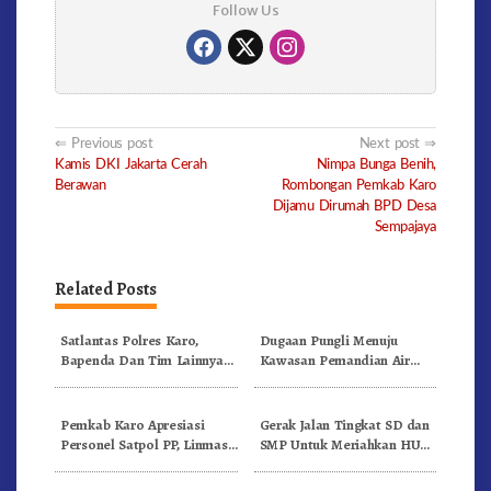
Follow Us
Post
Previous post
Next post
Kamis DKI Jakarta Cerah
Nimpa Bunga Benih,
navigation
Berawan
Rombongan Pemkab Karo
Dijamu Dirumah BPD Desa
Sempajaya
Related Posts
Satlantas Polres Karo,
Dugaan Pungli Menuju
Bapenda Dan Tim Lainnya
Kawasan Pemandian Air
Gelar Oprasi Sadar Pajak
Panas Semangat Gunung –
Kenderaan
Doulu Foto Dan Videokan!
Pemkab Karo Apresiasi
Gerak Jalan Tingkat SD dan
Personel Satpol PP, Linmas,
SMP Untuk Meriahkan HUT
Dan Pemadam Kebakaran
RI Ke-81 Dibuka Sekda Karo