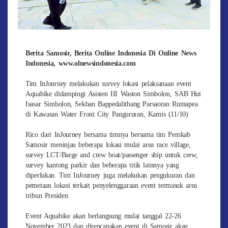
Berita Samosir, Berita Online Indonesia Di Online News
Indonesia, www.olnewsindonesia.com
Tim InJourney melakukan survey lokasi pelaksanaan event
Aquabike didampingi Asisten III Waston Simbolon, SAB Hut
Isasar Simbolon, Sekban Bappedalitbang Parsaoran Rumapea
di Kawasan Water Front City Pangururan, Kamis (11/10)
Rico dari InJourney bersama timnya bersama tim Pemkab
Samosir meninjau beberapa lokasi mulai area race village,
survey LCT/Barge and crew boat/passenger ship untuk crew,
survey kantong parkir dan beberapa titik lainnya yang
diperlukan. Tim InJourney juga melakukan pengukuran dan
pemetaan lokasi terkait penyelenggaraan event termasuk area
tribun Presiden.
Event Aquabike akan berlangsung mulai tanggal 22-26
November 2023 dan direncanakan event di Samosir akan