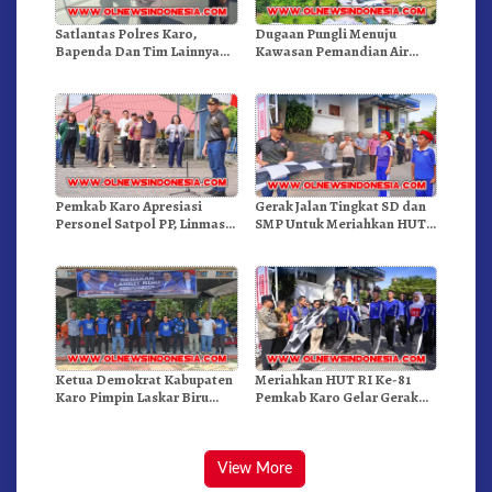
Satlantas Polres Karo,
Dugaan Pungli Menuju
Bapenda Dan Tim Lainnya
Kawasan Pemandian Air
Gelar Oprasi Sadar Pajak
Panas Semangat Gunung –
Kenderaan
Doulu Foto Dan Videokan!
Pemkab Karo Apresiasi
Gerak Jalan Tingkat SD dan
Personel Satpol PP, Linmas,
SMP Untuk Meriahkan HUT
Dan Pemadam Kebakaran
RI Ke-81 Dibuka Sekda Karo
Ketua Demokrat Kabupaten
Meriahkan HUT RI Ke-81
Karo Pimpin Laskar Biru
Pemkab Karo Gelar Gerak
Bergerak.!
Jalan Kemerdekaan.!
View More