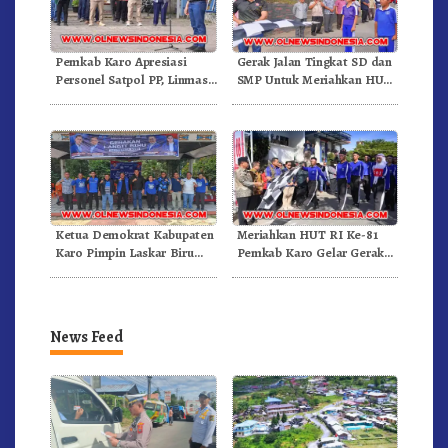
Pemkab Karo Apresiasi
Gerak Jalan Tingkat SD dan
Personel Satpol PP, Linmas,
SMP Untuk Meriahkan HUT
Dan Pemadam Kebakaran
RI Ke-81 Dibuka Sekda Karo
Ketua Demokrat Kabupaten
Meriahkan HUT RI Ke-81
Karo Pimpin Laskar Biru
Pemkab Karo Gelar Gerak
Bergerak.!
Jalan Kemerdekaan.!
News Feed