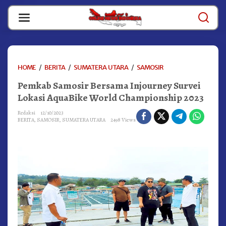
Skip
to
content
PEMKAB
HOME
/
BERITA
/
SUMATERA UTARA
/
SAMOSIR
SAMOSIR
Pemkab Samosir Bersama Injourney Survei
BERSAMA
INJOURNEY
Lokasi AquaBike World Championship 2023
SURVEI
LOKASI
Redaksi
12/10/2023
BERITA
,
SAMOSIR
,
SUMATERA UTARA
2498 Views
AQUABIKE
WORLD
CHAMPIONSHIP
2023