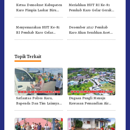
Ketua Demokrat Kabupaten
Meriahkan HUT RI Ke-81
Karo Pimpin Laskar Biru
Pemkab Karo Gelar Gerak
Bergerak.!
Jalan Kemerdekaan.!
Menyemarakan HUT Ke-81
Desember 2027 Pemkab
RI Pemkab Karo Gelar
Karo Akan Serahkan Aset
Pertandingan Olahraga
RSUD Kabanjahe Ke
Moderamen GBKP
Topik Terkait
Satlantas Polres Karo,
Dugaan Pungli Menuju
Bapenda Dan Tim Lainnya
Kawasan Pemandian Air
Gelar Oprasi Sadar Pajak
Panas Semangat Gunung –
Kenderaan
Doulu Foto Dan Videokan!