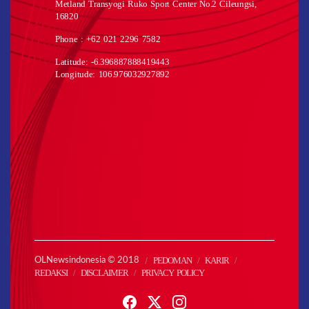
Metland Transyogi Ruko Sport Center No.2 Cileungsi,
16820
Phone : +62 021 2296 7582
Latitude: -6.396887888419443
Longitude: 106.976032927892
PEDOMAN
KARIR
OLNewsindonesia © 2018
REDAKSI
DISCLAIMER
PRIVACY POLICY