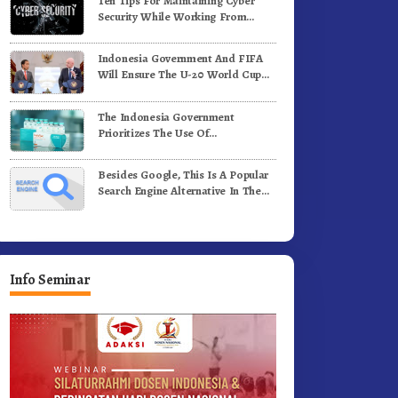
Ten Tips For Maintaining Cyber
Security While Working From
Outside The Office
Indonesia Government And FIFA
Will Ensure The U-20 World Cup
Runs Well And According To FIFA
Standards
The Indonesia Government
Prioritizes The Use Of
Domestically-Produced COVID-19
Vaccines
Besides Google, This Is A Popular
Search Engine Alternative In The
World
Info Seminar