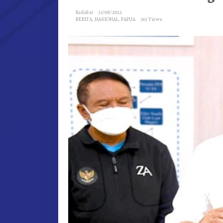
UNTUK
Redaksi
31/08/2022
PEMERATAAN
BERITA
,
NASIONAL
,
PAPUA
363 Views
PEMBANGUNAN