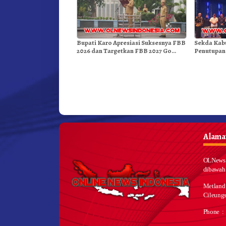
Bupati Karo Apresiasi Suksesnya FBB
Sekda Kab
2026 dan Targetkan FBB 2027 Go
Penutupan
Internasional.!
Medan
Alamat
OLNews 
dibawah
Metland
Cileungs
Phone :