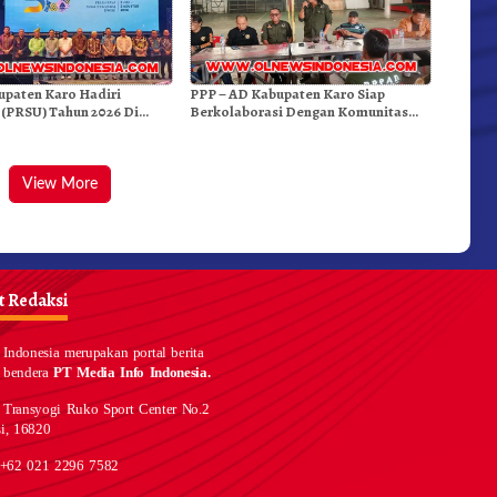
upaten Karo Hadiri
PPP – AD Kabupaten Karo Siap
 (PRSU) Tahun 2026 Di
Berkolaborasi Dengan Komunitas
WEST Karo
View More
 Redaksi
Indonesia merupakan portal berita
 bendera
PT Media Info Indonesia.
 Transyogi Ruko Sport Center No.2
i, 16820
 +62 021 2296 7582