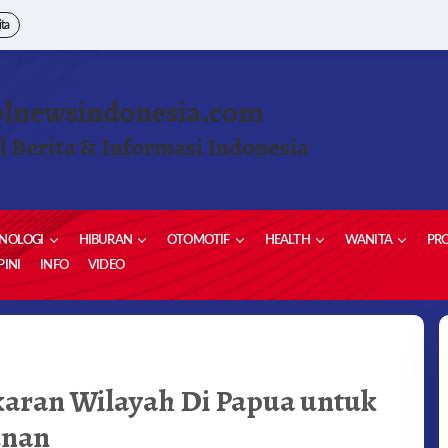
ita
olnewsindonesia.com
l Berita & Informasi Indonesia
NOLOGI
HIBURAN
OTOMOTIF
HEALTH
WANITA
PRO
INI
INFO
VIDEO
karan Wilayah Di Papua untuk
unan