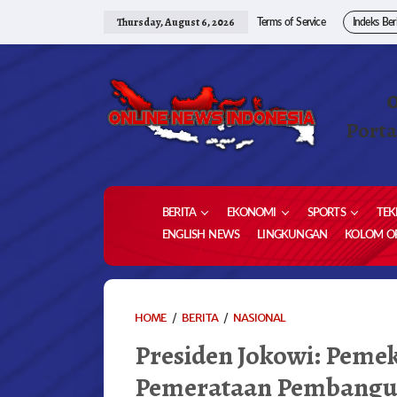
Skip
to
Thursday, August 6, 2026
Terms of Service
Indeks Ber
content
Porta
BERITA
EKONOMI
SPORTS
TEK
ENGLISH NEWS
LINGKUNGAN
KOLOM OP
PRESIDEN
HOME
/
BERITA
/
NASIONAL
JOKOWI:
Presiden Jokowi: Peme
PEMEKARAN
WILAYAH
Pemerataan Pembang
DI
PAPUA