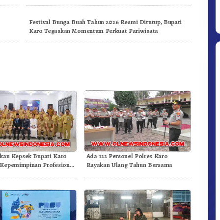
Festival Bunga Buah Tahun 2026 Resmi Ditutup, Bupati
Karo Tegaskan Momentum Perkuat Pariwisata
Ditpolsatwa Baharkam Polri Tiba
Di Myanmar, Siap Bantu Korban
Gempa Myanmar
ikan Kepsek Bupati Karo
Ada 122 Personel Polres Karo
Kepemimpinan Profesional
Rayakan Ulang Tahun Bersama
 Mutu Pendidikan