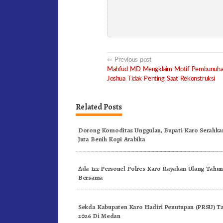
Post
Previous post
Mahfud MD Mengklaim Motif Pembunuhan
navigation
Joshua Tidak Penting Saat Rekonstruksi
Related Posts
Dorong Komoditas Unggulan, Bupati Karo Serahkan
Juta Benih Kopi Arabika
Ada 122 Personel Polres Karo Rayakan Ulang Tahu
Bersama
Sekda Kabupaten Karo Hadiri Penutupan (PRSU) T
2026 Di Medan