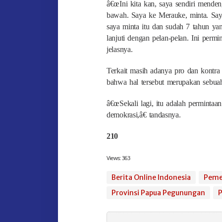
â€œIni kita kan, saya sendiri menden
bawah. Saya ke Merauke, minta. Sa
saya minta itu dan sudah 7 tahun yang
lanjuti dengan pelan-pelan. Ini perm
jelasnya.
Terkait masih adanya pro dan kontra
bahwa hal tersebut merupakan sebua
â€œSekali lagi, itu adalah perminta
demokrasi,â€ tandasnya.
210
Views:
363
Berita Online Indonesia
Peme
Provinsi Papua Pegunungan
P