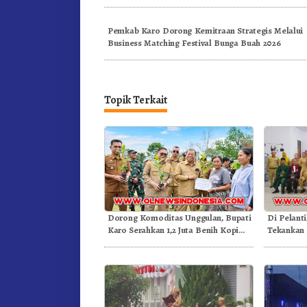
Pemkab Karo Dorong Kemitraan Strategis Melalui
Business Matching Festival Bunga Buah 2026
Topik Terkait
Dorong Komoditas Unggulan, Bupati
Di Pelant
Karo Serahkan 1,2 Juta Benih Kopi
Tekankan 
Arabika
Dongkrak