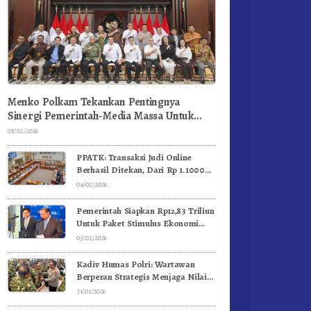
Menko Polkam Tekankan Pentingnya
Sinergi Pemerintah-Media Massa Untuk
Jaga Stabilitas Bangsa
05/02/2026
PPATK: Transaksi Judi Online
Berhasil Ditekan, Dari Rp 1.1000
Triliun Menjadi Rp 268 Triliun
04/02/2026
Pemerintah Siapkan Rp12,83 Triliun
Untuk Paket Stimulus Ekonomi
Kuartal I-2026
03/02/2026
Kadiv Humas Polri: Wartawan
Berperan Strategis Menjaga Nilai
Kebangsaan, Demokrasi, dan NKRI
31/01/2026