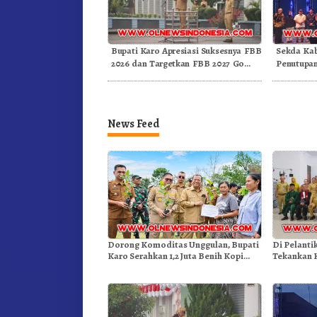
Bupati Karo Apresiasi Suksesnya FBB
Sekda Kab
2026 dan Targetkan FBB 2027 Go
Penutupan
Internasional.!
Medan
News Feed
Dorong Komoditas Unggulan, Bupati
Di Pelanti
Karo Serahkan 1,2 Juta Benih Kopi
Tekankan 
Arabika
Dongkrak 