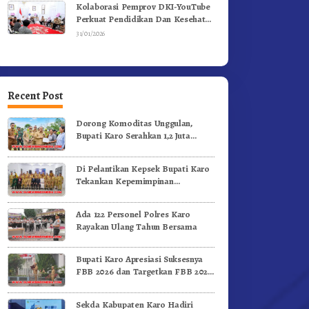
Kolaborasi Pemprov DKI-YouTube
Perkuat Pendidikan Dan Kesehatan
Mental
31/01/2026
Recent Post
Dorong Komoditas Unggulan,
Bupati Karo Serahkan 1,2 Juta
Benih Kopi Arabika
Di Pelantikan Kepsek Bupati Karo
Tekankan Kepemimpinan
Profesional Dongkrak Mutu
Pendidikan
Ada 122 Personel Polres Karo
Rayakan Ulang Tahun Bersama
Bupati Karo Apresiasi Suksesnya
FBB 2026 dan Targetkan FBB 2027
Go Internasional.!
Sekda Kabupaten Karo Hadiri