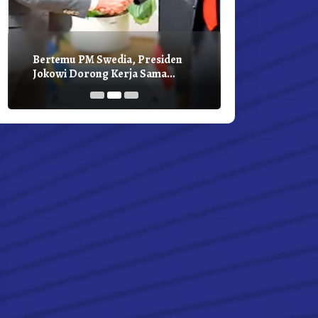
Bertemu PM Swedia, Presiden
Presiden Joko
Jokowi Dorong Kerja Sama
Bilateral Den
Pembangunan Hijau