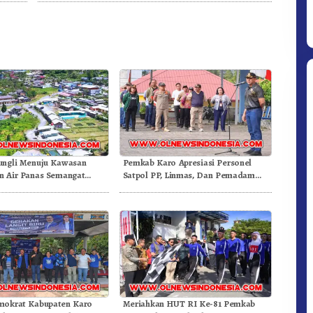
ungli Menuju Kawasan
Pemkab Karo Apresiasi Personel
Ditpolsatwa Baharkam Polri Tiba
 Air Panas Semangat
Satpol PP, Linmas, Dan Pemadam
Di Myanmar, Siap Bantu Korban
Doulu Foto Dan Videokan!
Kebakaran
Gempa Myanmar
mokrat Kabupaten Karo
Meriahkan HUT RI Ke-81 Pemkab