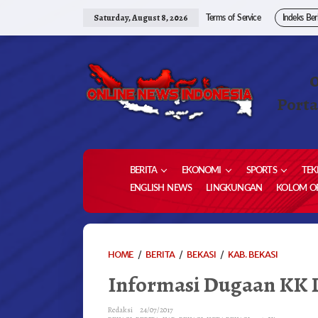
Skip
to
Saturday, August 8, 2026
Terms of Service
Indeks Ber
content
Porta
BERITA
EKONOMI
SPORTS
TEK
ENGLISH NEWS
LINGKUNGAN
KOLOM OP
INFORMAS
HOME
/
BERITA
/
BEKASI
/
KAB. BEKASI
DUGAAN
Informasi Dugaan KK 
KK
DAN
KTP
Redaksi
24/07/2017
PALSU