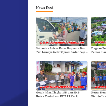
News Feed
Satlantas Polres Karo, Bapenda Dan
Dugaan Pu
Tim Lainnya Gelar Oprasi Sadar Pajak
Pemandian
Kenderaan
Gunung – 
Gerak Jalan Tingkat SD dan SMP
Ketua Dem
Untuk Meriahkan HUT RI Ke-81
Pimpin Las
Dibuka Sekda Karo