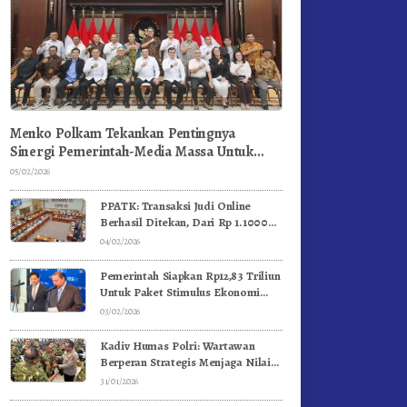
Menko Polkam Tekankan Pentingnya
Sinergi Pemerintah-Media Massa Untuk
Jaga Stabilitas Bangsa
05/02/2026
PPATK: Transaksi Judi Online
Berhasil Ditekan, Dari Rp 1.1000
Triliun Menjadi Rp 268 Triliun
04/02/2026
Pemerintah Siapkan Rp12,83 Triliun
Untuk Paket Stimulus Ekonomi
Kuartal I-2026
03/02/2026
Kadiv Humas Polri: Wartawan
Berperan Strategis Menjaga Nilai
Kebangsaan, Demokrasi, dan NKRI
31/01/2026