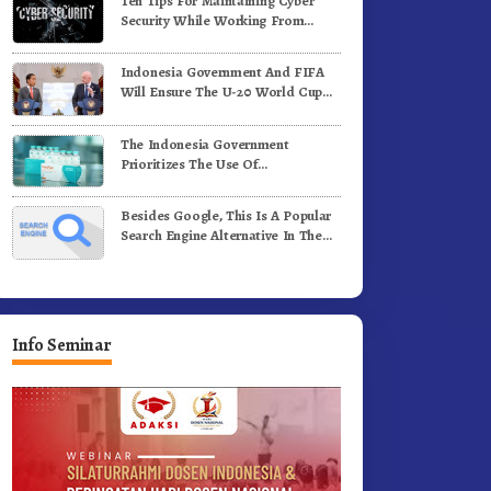
Ten Tips For Maintaining Cyber
Security While Working From
Outside The Office
Indonesia Government And FIFA
Will Ensure The U-20 World Cup
Runs Well And According To FIFA
Standards
The Indonesia Government
Prioritizes The Use Of
Domestically-Produced COVID-19
Vaccines
Besides Google, This Is A Popular
Search Engine Alternative In The
World
Info Seminar