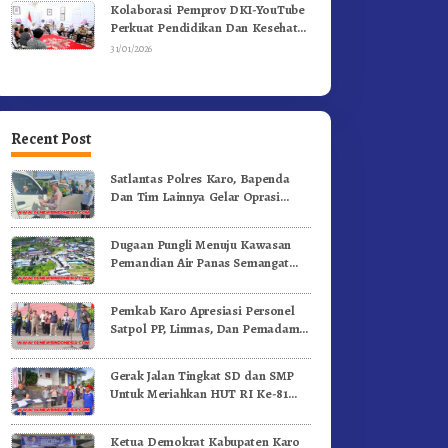
Kolaborasi Pemprov DKI-YouTube
Perkuat Pendidikan Dan Kesehatan
Mental
31/01/2026
Recent Post
Satlantas Polres Karo, Bapenda
Dan Tim Lainnya Gelar Oprasi
Sadar Pajak Kenderaan
Dugaan Pungli Menuju Kawasan
Pemandian Air Panas Semangat
Gunung – Doulu Foto Dan
Videokan!
Pemkab Karo Apresiasi Personel
Satpol PP, Linmas, Dan Pemadam
Kebakaran
Gerak Jalan Tingkat SD dan SMP
Untuk Meriahkan HUT RI Ke-81
Dibuka Sekda Karo
Ketua Demokrat Kabupaten Karo