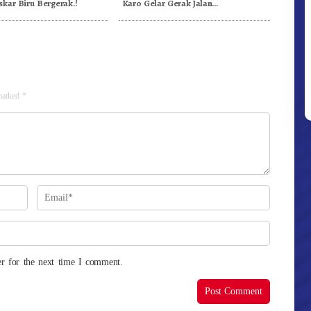
skar Biru Bergerak.!
Karo Gelar Gerak Jalan
Kemerdekaan.!
 marked
*
r for the next time I comment.