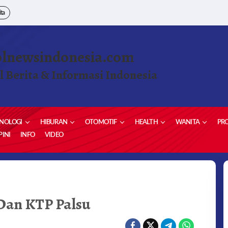
ita
olnewsindonesia.com
l Berita & Informasi Indonesia
NOLOGI
HIBURAN
OTOMOTIF
HEALTH
WANITA
PRO
INI
INFO
VIDEO
I
Dan KTP Palsu