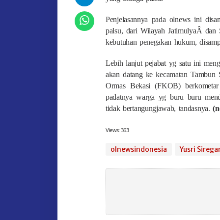
Penjelasannya pada olnews ini di
palsu, dari Wilayah JatimulyaÂ dan
kebutuhan penegakan hukum, disampa
Lebih lanjut pejabat yg satu ini m
akan datang ke kecamatan Tambun Se
Ormas Bekasi (FKOB) berkometar 
padatnya warga yg buru buru menda
tidak bertangungjawab, tandasnya.
(n
Views:
363
olnewsindonesia
Yusri Sirega