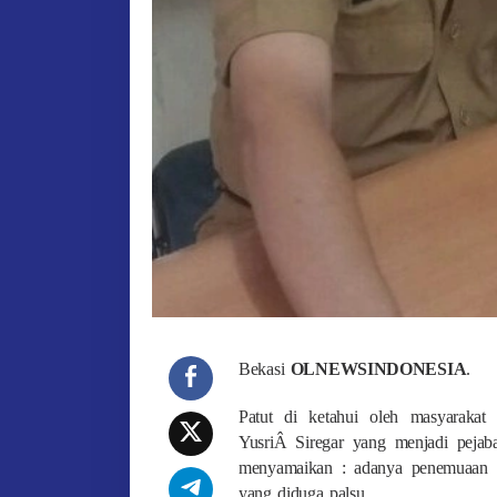
Bekasi
OLNEWSINDONESIA
.
Patut di ketahui oleh masyarakat
YusriÂ Siregar yang menjadi pejab
menyamaikan : adanya penemuaan 
yang diduga palsu.