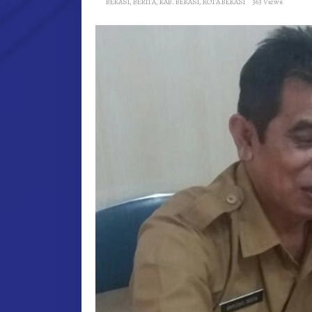
BEKASI
,
BERITA
,
KAB. BEKASI
,
KOTA BEKASI
363 Views