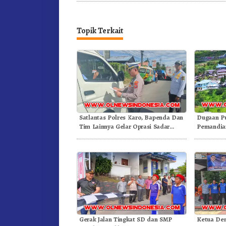
Topik Terkait
Satlantas Polres Karo, Bapenda Dan
Dugaan P
Tim Lainnya Gelar Oprasi Sadar
Pemandian
Pajak Kenderaan
Gunung – 
Gerak Jalan Tingkat SD dan SMP
Ketua De