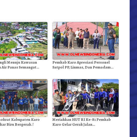
ngli Menuju Kawasan
Pemkab Karo Apresiasi Personel
 Air Panas Semangat
Satpol PP, Linmas, Dan Pemadam
Doulu Foto Dan Videokan!
Kebakaran
okrat Kabupaten Karo
Meriahkan HUT RI Ke-81 Pemkab
kar Biru Bergerak.!
Karo Gelar Gerak Jalan
Kemerdekaan.!