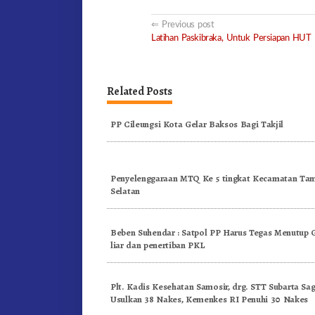
Post
Previous post
Latihan Paskibraka, Untuk Persiapan HUT
navigation
Related Posts
PP Cileungsi Kota Gelar Baksos Bagi Takjil
Penyelenggaraan MTQ Ke 5 tingkat Kecamatan Ta
Selatan
Beben Suhendar : Satpol PP Harus Tegas Menutup 
liar dan penertiban PKL
Plt. Kadis Kesehatan Samosir, drg. STT Subarta Sa
Usulkan 38 Nakes, Kemenkes RI Penuhi 30 Nakes