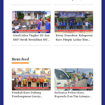
Panas Semangat Gunung –
Dan Pemadam Kebakaran
Doulu Foto Dan Videokan!
Gerak Jalan Tingkat SD dan
Ketua Demokrat Kabupaten
SMP Untuk Meriahkan HUT
Karo Pimpin Laskar Biru
RI Ke-81 Dibuka Sekda Karo
Bergerak.!
News Feed
Pemkab Karo Dukung
Satlantas Polres Karo,
Pembangunan Gereja
Bapenda Dan Tim Lainnya
Inkulturatif GBKP Bukit
Gelar Oprasi Sadar Pajak
Klasis Barus Sibayak
Kenderaan