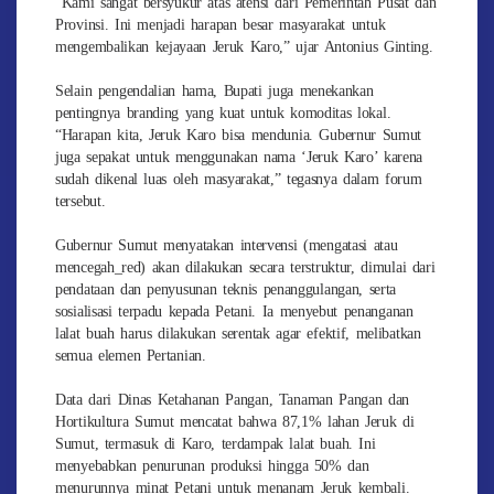
“Kami sangat bersyukur atas atensi dari Pemerintah Pusat dan
Provinsi. Ini menjadi harapan besar masyarakat untuk
mengembalikan kejayaan Jeruk Karo,” ujar Antonius Ginting.
Selain pengendalian hama, Bupati juga menekankan
pentingnya branding yang kuat untuk komoditas lokal.
“Harapan kita, Jeruk Karo bisa mendunia. Gubernur Sumut
juga sepakat untuk menggunakan nama ‘Jeruk Karo’ karena
sudah dikenal luas oleh masyarakat,” tegasnya dalam forum
tersebut.
Gubernur Sumut menyatakan intervensi (mengatasi atau
mencegah_red) akan dilakukan secara terstruktur, dimulai dari
pendataan dan penyusunan teknis penanggulangan, serta
sosialisasi terpadu kepada Petani. Ia menyebut penanganan
lalat buah harus dilakukan serentak agar efektif, melibatkan
semua elemen Pertanian.
Data dari Dinas Ketahanan Pangan, Tanaman Pangan dan
Hortikultura Sumut mencatat bahwa 87,1% lahan Jeruk di
Sumut, termasuk di Karo, terdampak lalat buah. Ini
menyebabkan penurunan produksi hingga 50% dan
menurunnya minat Petani untuk menanam Jeruk kembali.