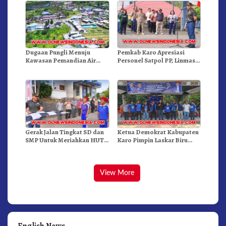
Dugaan Pungli Menuju
Pemkab Karo Apresiasi
Kawasan Pemandian Air
Personel Satpol PP, Linmas,
Panas Semangat Gunung –
Dan Pemadam Kebakaran
Doulu Foto Dan Videokan!
Gerak Jalan Tingkat SD dan
Ketua Demokrat Kabupaten
SMP Untuk Meriahkan HUT
Karo Pimpin Laskar Biru
RI Ke-81 Dibuka Sekda Karo
Bergerak.!
View More
English News