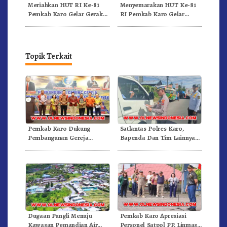
Meriahkan HUT RI Ke-81
Menyemarakan HUT Ke-81
Pemkab Karo Gelar Gerak
RI Pemkab Karo Gelar
Jalan Kemerdekaan.!
Pertandingan Olahraga
Topik Terkait
Pemkab Karo Dukung
Satlantas Polres Karo,
Pembangunan Gereja
Bapenda Dan Tim Lainnya
Inkulturatif GBKP Bukit
Gelar Oprasi Sadar Pajak
Klasis Barus Sibayak
Kenderaan
Dugaan Pungli Menuju
Pemkab Karo Apresiasi
Kawasan Pemandian Air
Personel Satpol PP, Linmas,