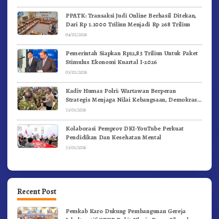
PPATK: Transaksi Judi Online Berhasil Ditekan,
Dari Rp 1.1000 Triliun Menjadi Rp 268 Triliun
04/02/2026
Pemerintah Siapkan Rp12,83 Triliun Untuk Paket
Stimulus Ekonomi Kuartal I-2026
03/02/2026
Kadiv Humas Polri: Wartawan Berperan
Strategis Menjaga Nilai Kebangsaan, Demokrasi,
dan NKRI
31/01/2026
Kolaborasi Pemprov DKI-YouTube Perkuat
Pendidikan Dan Kesehatan Mental
31/01/2026
Recent Post
Pemkab Karo Dukung Pembangunan Gereja