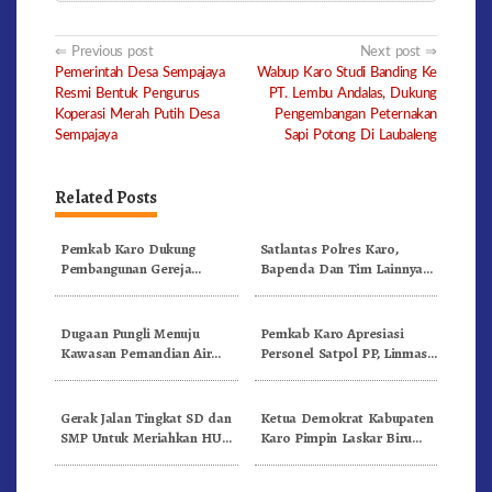
Post
Previous post
Next post
Pemerintah Desa Sempajaya
Wabup Karo Studi Banding Ke
navigation
Resmi Bentuk Pengurus
PT. Lembu Andalas, Dukung
Koperasi Merah Putih Desa
Pengembangan Peternakan
Sempajaya
Sapi Potong Di Laubaleng
Related Posts
Pemkab Karo Dukung
Satlantas Polres Karo,
Pembangunan Gereja
Bapenda Dan Tim Lainnya
Inkulturatif GBKP Bukit
Gelar Oprasi Sadar Pajak
Klasis Barus Sibayak
Kenderaan
Dugaan Pungli Menuju
Pemkab Karo Apresiasi
Kawasan Pemandian Air
Personel Satpol PP, Linmas,
Panas Semangat Gunung –
Dan Pemadam Kebakaran
Doulu Foto Dan Videokan!
Gerak Jalan Tingkat SD dan
Ketua Demokrat Kabupaten
SMP Untuk Meriahkan HUT
Karo Pimpin Laskar Biru
RI Ke-81 Dibuka Sekda Karo
Bergerak.!