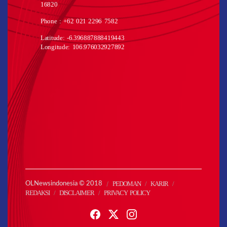
16820
Phone : +62 021 2296 7582
Latitude: -6.396887888419443
Longitude: 106.976032927892
PEDOMAN
KARIR
OLNewsindonesia © 2018
REDAKSI
DISCLAIMER
PRIVACY POLICY