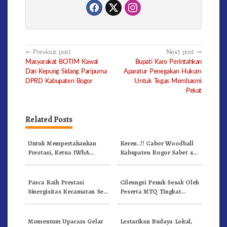
Post
Previous post
Next post
Masyarakat BOTIM Kawal
Bupati Karo Perintahkan
navigation
Dan Kepung Sidang Paripurna
Aparatur Penegakan Hukum
DPRD Kabupaten Bogor
Untuk Tegas Membasmi
Pekat
Related Posts
Untuk Mempertahankan
Keren..!! Cabor Woodball
Prestasi, Ketua IWbA
Kabupaten Bogor Sabet 4
Kabupaten Bogor: Kami
Emas Dan 3 Perunggu di
Butuh Lapangan Yang
Porprov Jabar 2022
Memenuhi Standar
Pasca Raih Prestasi
Cileungsi Penuh Sesak Oleh
Sinergisitas Kecamatan Se-
Peserta MTQ Tingkat
Jabar, Ini Langkah Lanjutan
Kabupaten Bogor
Camat Jonggol
Momentum Upacara Gelar
Lestarikan Budaya Lokal,