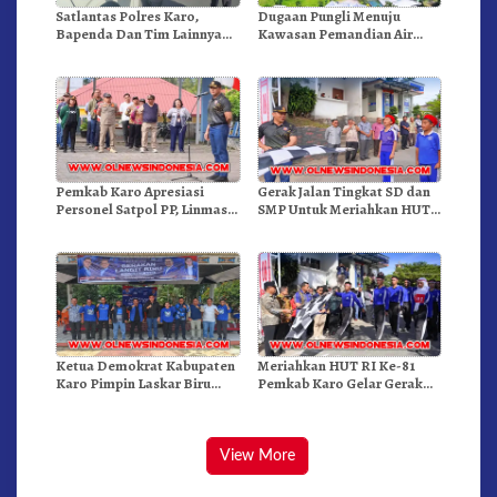
Satlantas Polres Karo,
Dugaan Pungli Menuju
Bapenda Dan Tim Lainnya
Kawasan Pemandian Air
Gelar Oprasi Sadar Pajak
Panas Semangat Gunung –
Kenderaan
Doulu Foto Dan Videokan!
Pemkab Karo Apresiasi
Gerak Jalan Tingkat SD dan
Personel Satpol PP, Linmas,
SMP Untuk Meriahkan HUT
Dan Pemadam Kebakaran
RI Ke-81 Dibuka Sekda Karo
Ketua Demokrat Kabupaten
Meriahkan HUT RI Ke-81
Karo Pimpin Laskar Biru
Pemkab Karo Gelar Gerak
Bergerak.!
Jalan Kemerdekaan.!
View More