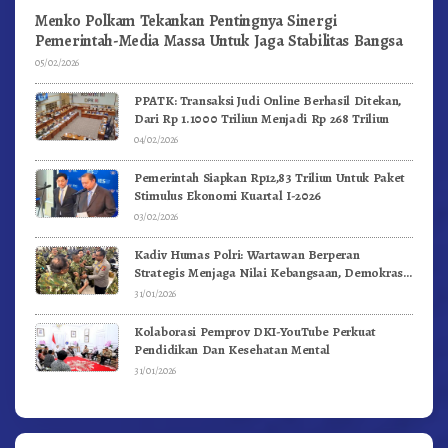
Menko Polkam Tekankan Pentingnya Sinergi
Pemerintah-Media Massa Untuk Jaga Stabilitas Bangsa
05/02/2026
PPATK: Transaksi Judi Online Berhasil Ditekan,
Dari Rp 1.1000 Triliun Menjadi Rp 268 Triliun
04/02/2026
Pemerintah Siapkan Rp12,83 Triliun Untuk Paket
Stimulus Ekonomi Kuartal I-2026
03/02/2026
Kadiv Humas Polri: Wartawan Berperan
Strategis Menjaga Nilai Kebangsaan, Demokrasi,
dan NKRI
31/01/2026
Kolaborasi Pemprov DKI-YouTube Perkuat
Pendidikan Dan Kesehatan Mental
31/01/2026