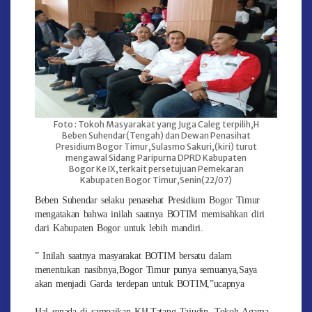
Foto : Tokoh Masyarakat yang Juga Caleg terpilih,H
Beben Suhendar(Tengah) dan Dewan Penasihat
Presidium Bogor Timur,Sulasmo Sakuri,(kiri) turut
mengawal Sidang Paripurna DPRD Kabupaten
Bogor Ke IX,terkait persetujuan Pemekaran
Kabupaten Bogor Timur,Senin(22/07)
Beben Suhendar selaku penasehat Presidium Bogor Timur
mengatakan bahwa inilah saatnya BOTIM memisahkan diri
dari Kabupaten Bogor untuk lebih mandiri.
” Inilah saatnya masyarakat BOTIM bersatu dalam
menentukan nasibnya,Bogor Timur punya semuanya,Saya
akan menjadi Garda terdepan untuk BOTIM,”ucapnya
Hal senada di sampaikan KH.Tatang Tajudin, Tokoh Agama