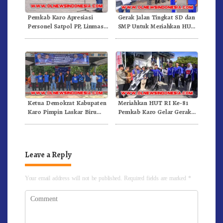
Pemkab Karo Apresiasi
Gerak Jalan Tingkat SD dan
Personel Satpol PP, Linmas,
SMP Untuk Meriahkan HUT
Dan Pemadam Kebakaran
RI Ke-81 Dibuka Sekda Karo
Ketua Demokrat Kabupaten
Meriahkan HUT RI Ke-81
Karo Pimpin Laskar Biru
Pemkab Karo Gelar Gerak
Bergerak.!
Jalan Kemerdekaan.!
Leave a Reply
Your email address will not be published.
Required fields are marked
*