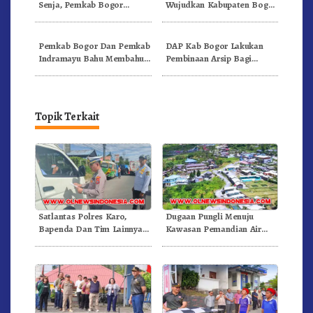
Senja, Pemkab Bogor
Wujudkan Kabupaten Bogor
Ciptakan Anggota Pramuka
Sebagai Pusat Unggulan
Berkarakter Dan Cinta
Budaya Dan Pariwisata
Tanah Air
Pemkab Bogor Dan Pemkab
DAP Kab Bogor Lakukan
Indramayu Bahu Membahu
Pembinaan Arsip Bagi
Sembuhkan Safri
Kecamatan Jonggol, UPT,
Pemdes, Lembaga
Pendidikan
Topik Terkait
Satlantas Polres Karo,
Dugaan Pungli Menuju
Bapenda Dan Tim Lainnya
Kawasan Pemandian Air
Gelar Oprasi Sadar Pajak
Panas Semangat Gunung –
Kenderaan
Doulu Foto Dan Videokan!