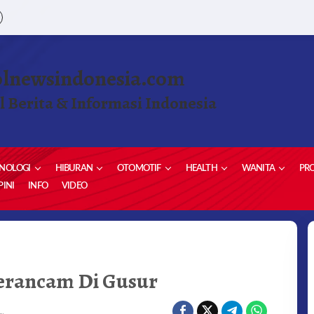
olnewsindonesia.com
l Berita & Informasi Indonesia
NOLOGI
HIBURAN
OTOMOTIF
HEALTH
WANITA
PRO
INI
INFO
VIDEO
AN
erancam Di Gusur
K
NCAM
R