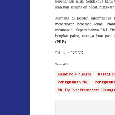
kepentingan jalan. Setidaknya kami
kian hari semangkin padat. pungkasn
Memang di peroleh informasinya 
menertibkan beberapa lokasi. N
membandel. Seperti halnya PKL Fly
bongkar paksa, rasanya buat para p
(PRB)
Editing : INONK
Views:
433
Kasat.Pol PP Bogor
Kasat.Pol
Penggusuran PKL
Penggusura
PKL Fly Over Prempatan Cileungs