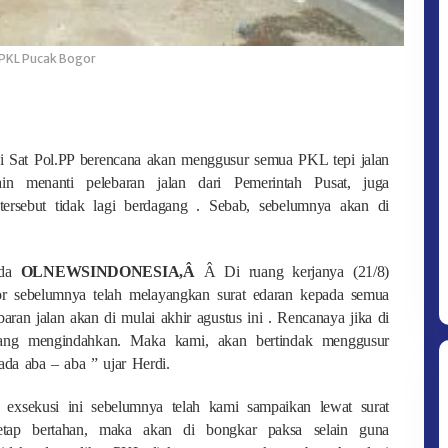
PKL Pucak Bogor
i Sat Pol.PP berencana akan menggusur semua PKL tepi jalan
ain menanti pelebaran jalan dari Pemerintah Pusat, juga
ersebut tidak lagi berdagang . Sebab, sebelumnya akan di
ada
OLNEWSINDONESIA,Â
Â Di ruang kerjanya (21/8)
r sebelumnya telah melayangkan surat edaran kepada semua
aran jalan akan di mulai akhir agustus ini . Rencanaya jika di
gang mengindahkan. Maka kami, akan bertindak menggusur
da aba – aba ” ujar Herdi.
exsekusi ini sebelumnya telah kami sampaikan lewat surat
tap bertahan, maka akan di bongkar paksa selain guna