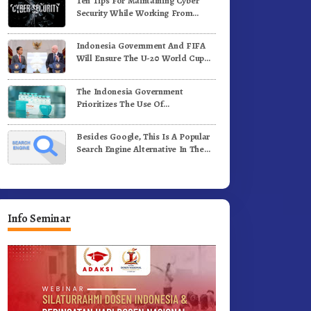
Ten Tips For Maintaining Cyber
Security While Working From
Outside The Office
Indonesia Government And FIFA
Will Ensure The U-20 World Cup
Runs Well And According To FIFA
Standards
The Indonesia Government
Prioritizes The Use Of
Domestically-Produced COVID-19
Vaccines
Besides Google, This Is A Popular
Search Engine Alternative In The
World
Info Seminar