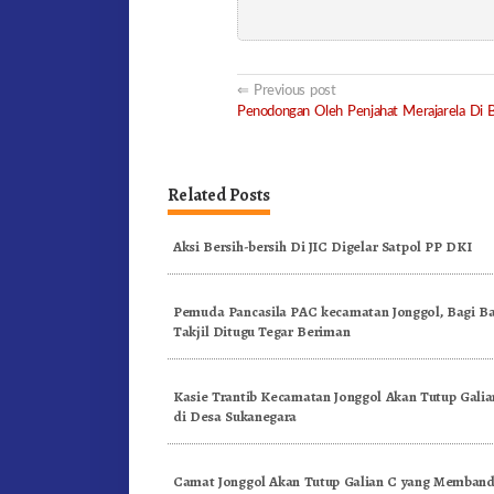
Post
Previous post
Penodongan Oleh Penjahat Merajarela Di B
navigation
Related Posts
Aksi Bersih-bersih Di JIC Digelar Satpol PP DKI
Pemuda Pancasila PAC kecamatan Jonggol, Bagi Ba
Takjil Ditugu Tegar Beriman
Kasie Trantib Kecamatan Jonggol Akan Tutup Galian
di Desa Sukanegara
Camat Jonggol Akan Tutup Galian C yang Memband