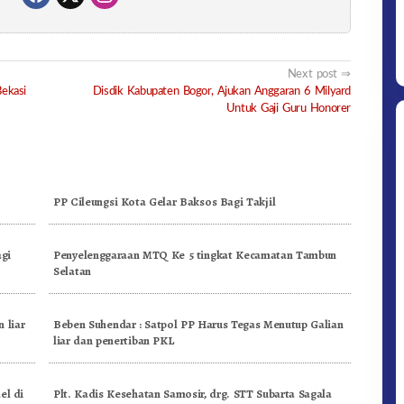
Next post
ekasi
Disdik Kabupaten Bogor, Ajukan Anggaran 6 Milyard
Untuk Gaji Guru Honorer
PP Cileungsi Kota Gelar Baksos Bagi Takjil
gi
Penyelenggaraan MTQ Ke 5 tingkat Kecamatan Tambun
Selatan
 liar
Beben Suhendar : Satpol PP Harus Tegas Menutup Galian
liar dan penertiban PKL
el di
Plt. Kadis Kesehatan Samosir, drg. STT Subarta Sagala