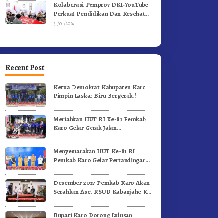
Kolaborasi Pemprov DKI-YouTube
Perkuat Pendidikan Dan Kesehatan
Mental
31/01/2026
Recent Post
Ketua Demokrat Kabupaten Karo
Pimpin Laskar Biru Bergerak.!
Meriahkan HUT RI Ke-81 Pemkab
Karo Gelar Gerak Jalan
Kemerdekaan.!
Menyemarakan HUT Ke-81 RI
Pemkab Karo Gelar Pertandingan
Olahraga
Desember 2027 Pemkab Karo Akan
Serahkan Aset RSUD Kabanjahe Ke
Moderamen GBKP
Bupati Karo Dorong Lulusan