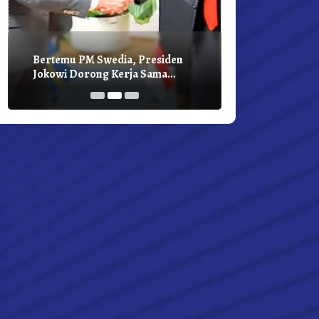
Bertemu PM Swedia, Presiden
Presiden Joko
Jokowi Dorong Kerja Sama
Bilateral Den
Pembangunan Hijau