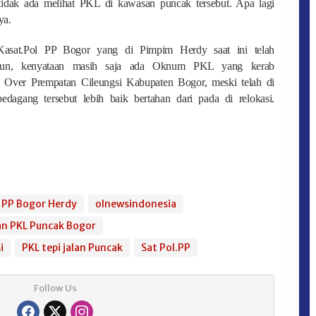
 tidak ada melihat PKL di kawasan puncak tersebut. Apa lagi
ya.
Kasat.Pol PP Bogor yang di Pimpim Herdy saat ini telah
amun, kenyataan masih saja ada Oknum PKL yang kerab
 Over Prempatan Cileungsi Kabupaten Bogor, meski telah di
edagang tersebut lebih baik bertahan dari pada di relokasi.
 PP Bogor Herdy
olnewsindonesia
n PKL Puncak Bogor
i
PKL tepi jalan Puncak
Sat Pol.PP
Follow Us