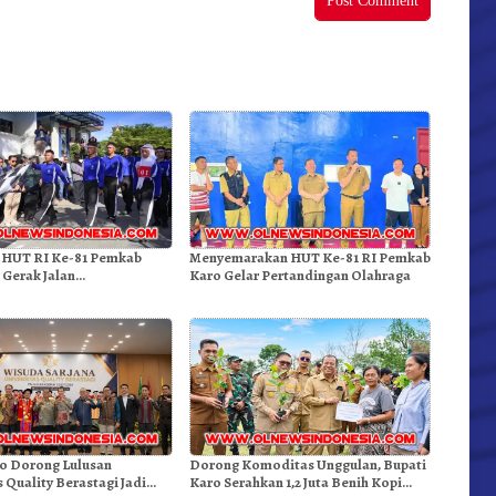
 HUT RI Ke-81 Pemkab
Menyemarakan HUT Ke-81 RI Pemkab
 Gerak Jalan
Karo Gelar Pertandingan Olahraga
an.!
ro Dorong Lulusan
Dorong Komoditas Unggulan, Bupati
s Quality Berastagi Jadi
Karo Serahkan 1,2 Juta Benih Kopi