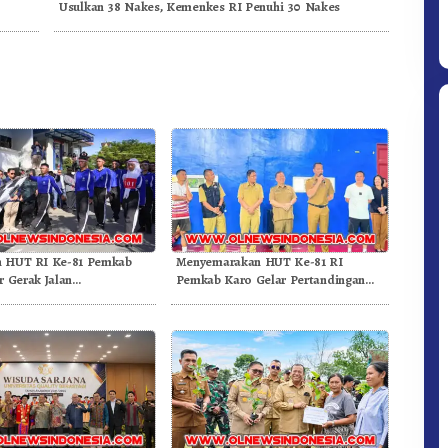
Usulkan 38 Nakes, Kemenkes RI Penuhi 30 Nakes
Ditpolsatwa Baharkam Polri Tiba
n HUT RI Ke-81 Pemkab
Menyemarakan HUT Ke-81 RI
Di Myanmar, Siap Bantu Korban
r Gerak Jalan
Pemkab Karo Gelar Pertandingan
Gempa Myanmar
aan.!
Olahraga