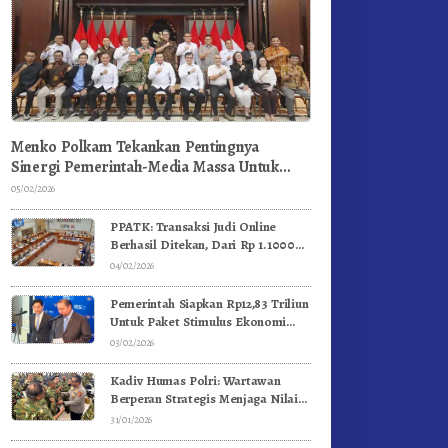
Menko Polkam Tekankan Pentingnya
Sinergi Pemerintah-Media Massa Untuk
Jaga Stabilitas Bangsa
05/02/2026
PPATK: Transaksi Judi Online
Berhasil Ditekan, Dari Rp 1.1000
Triliun Menjadi Rp 268 Triliun
04/02/2026
Pemerintah Siapkan Rp12,83 Triliun
Untuk Paket Stimulus Ekonomi
Kuartal I-2026
03/02/2026
Kadiv Humas Polri: Wartawan
Berperan Strategis Menjaga Nilai
Kebangsaan, Demokrasi, dan NKRI
31/01/2026