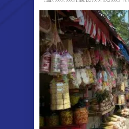
BERITA
,
BOGOR
,
BOGOR TIMUR
,
KAB BOGOR
,
KOTA BOGOR
433 