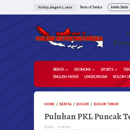
Skip
to
Friday, August 7, 2026
Terms of Service
Indeks Berita
content
Porta
BERITA
EKONOMI
SPORTS
TEK
ENGLISH NEWS
LINGKUNGAN
KOLOM OP
PULUH
HOME
/
BERITA
/
BOGOR
/
BOGOR TIMUR
PKL
Puluhan PKL Puncak T
PUNCA
TERA
DI
Redaksi
22/08/2017
GUSU