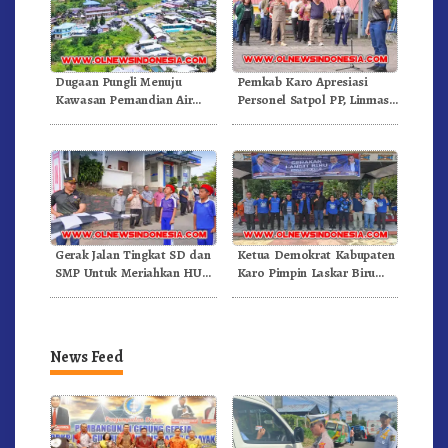
Dugaan Pungli Menuju
Pemkab Karo Apresiasi
Kawasan Pemandian Air
Personel Satpol PP, Linmas,
Panas Semangat Gunung –
Dan Pemadam Kebakaran
Doulu Foto Dan Videokan!
Gerak Jalan Tingkat SD dan
Ketua Demokrat Kabupaten
SMP Untuk Meriahkan HUT
Karo Pimpin Laskar Biru
RI Ke-81 Dibuka Sekda Karo
Bergerak.!
News Feed