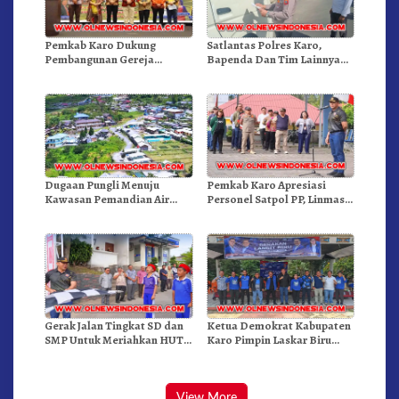
Pemkab Karo Dukung
Satlantas Polres Karo,
Pembangunan Gereja
Bapenda Dan Tim Lainnya
Inkulturatif GBKP Bukit
Gelar Oprasi Sadar Pajak
Klasis Barus Sibayak
Kenderaan
Dugaan Pungli Menuju
Pemkab Karo Apresiasi
Kawasan Pemandian Air
Personel Satpol PP, Linmas,
Panas Semangat Gunung –
Dan Pemadam Kebakaran
Doulu Foto Dan Videokan!
Gerak Jalan Tingkat SD dan
Ketua Demokrat Kabupaten
SMP Untuk Meriahkan HUT
Karo Pimpin Laskar Biru
RI Ke-81 Dibuka Sekda Karo
Bergerak.!
View More