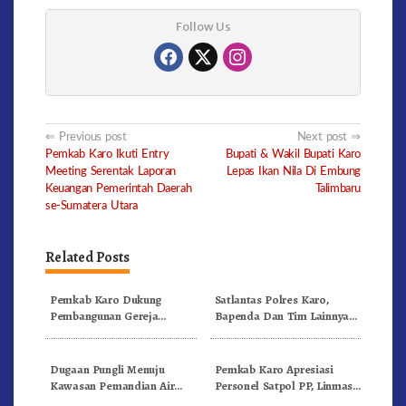
Follow Us
Post
Previous post
Next post
Pemkab Karo Ikuti Entry
Bupati & Wakil Bupati Karo
navigation
Meeting Serentak Laporan
Lepas Ikan Nila Di Embung
Keuangan Pemerintah Daerah
Talimbaru
se-Sumatera Utara
Related Posts
Pemkab Karo Dukung
Satlantas Polres Karo,
Pembangunan Gereja
Bapenda Dan Tim Lainnya
Inkulturatif GBKP Bukit
Gelar Oprasi Sadar Pajak
Klasis Barus Sibayak
Kenderaan
Dugaan Pungli Menuju
Pemkab Karo Apresiasi
Kawasan Pemandian Air
Personel Satpol PP, Linmas,
Panas Semangat Gunung –
Dan Pemadam Kebakaran