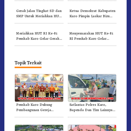
Doulu Foto Dan Videokan!
Gerak Jalan Tingkat SD dan
Ketua Demokrat Kabupaten
SMP Untuk Meriahkan HUT
Karo Pimpin Laskar Biru
RI Ke-81 Dibuka Sekda Karo
Bergerak.!
Meriahkan HUT RI Ke-81
Menyemarakan HUT Ke-81
Pemkab Karo Gelar Gerak
RI Pemkab Karo Gelar
Jalan Kemerdekaan.!
Pertandingan Olahraga
Topik Terkait
Pemkab Karo Dukung
Satlantas Polres Karo,
Pembangunan Gereja
Bapenda Dan Tim Lainnya
Inkulturatif GBKP Bukit
Gelar Oprasi Sadar Pajak
Klasis Barus Sibayak
Kenderaan