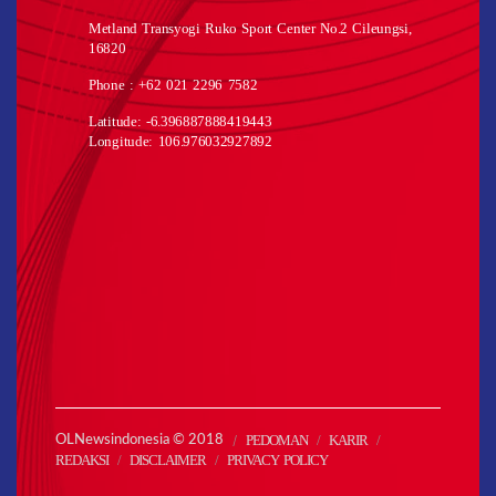
Metland Transyogi Ruko Sport Center No.2 Cileungsi,
16820
Phone : +62 021 2296 7582
Latitude: -6.396887888419443
Longitude: 106.976032927892
PEDOMAN
KARIR
OLNewsindonesia © 2018
REDAKSI
DISCLAIMER
PRIVACY POLICY