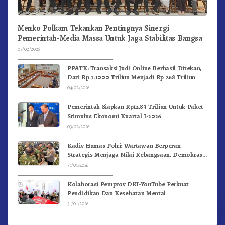
Menko Polkam Tekankan Pentingnya Sinergi
Pemerintah-Media Massa Untuk Jaga Stabilitas Bangsa
05/02/2026
PPATK: Transaksi Judi Online Berhasil Ditekan,
Dari Rp 1.1000 Triliun Menjadi Rp 268 Triliun
04/02/2026
Pemerintah Siapkan Rp12,83 Triliun Untuk Paket
Stimulus Ekonomi Kuartal I-2026
03/02/2026
Kadiv Humas Polri: Wartawan Berperan
Strategis Menjaga Nilai Kebangsaan, Demokrasi,
dan NKRI
31/01/2026
Kolaborasi Pemprov DKI-YouTube Perkuat
Pendidikan Dan Kesehatan Mental
31/01/2026