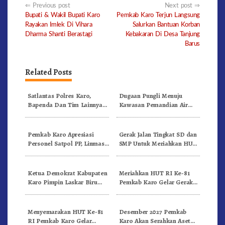
Post
Previous post
Next post
Bupati & Wakil Bupati Karo
Pemkab Karo Terjun Langsung
navigation
Rayakan Imlek Di Vihara
Salurkan Bantuan Korban
Dharma Shanti Berastagi
Kebakaran Di Desa Tanjung
Barus
Related Posts
Satlantas Polres Karo,
Dugaan Pungli Menuju
Bapenda Dan Tim Lainnya
Kawasan Pemandian Air
Gelar Oprasi Sadar Pajak
Panas Semangat Gunung –
Kenderaan
Doulu Foto Dan Videokan!
Pemkab Karo Apresiasi
Gerak Jalan Tingkat SD dan
Personel Satpol PP, Linmas,
SMP Untuk Meriahkan HUT
Dan Pemadam Kebakaran
RI Ke-81 Dibuka Sekda Karo
Ketua Demokrat Kabupaten
Meriahkan HUT RI Ke-81
Karo Pimpin Laskar Biru
Pemkab Karo Gelar Gerak
Bergerak.!
Jalan Kemerdekaan.!
Menyemarakan HUT Ke-81
Desember 2027 Pemkab
RI Pemkab Karo Gelar
Karo Akan Serahkan Aset