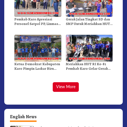
Pemkab Karo Apresiasi
Gerak Jalan Tingkat SD dan
Personel Satpol PP, Linmas,
SMP Untuk Meriahkan HUT
Dan Pemadam Kebakaran
RI Ke-81 Dibuka Sekda Karo
Ketua Demokrat Kabupaten
Meriahkan HUT RI Ke-81
Karo Pimpin Laskar Biru
Pemkab Karo Gelar Gerak
Bergerak.!
Jalan Kemerdekaan.!
View More
English News