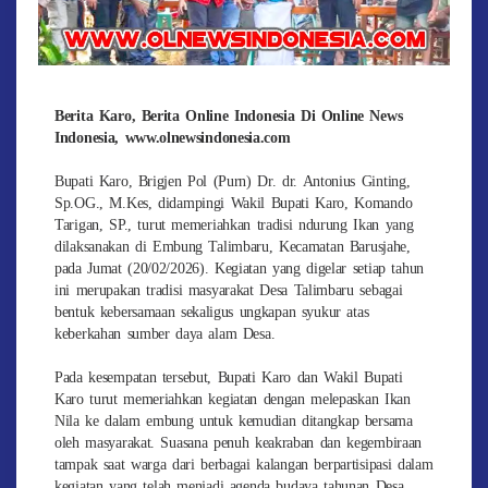
Berita Karo, Berita Online Indonesia Di Online News
Indonesia, www.olnewsindonesia.com
Bupati Karo, Brigjen Pol (Purn) Dr. dr. Antonius Ginting,
Sp.OG., M.Kes, didampingi Wakil Bupati Karo, Komando
Tarigan, SP., turut memeriahkan tradisi ndurung Ikan yang
dilaksanakan di Embung Talimbaru, Kecamatan Barusjahe,
pada Jumat (20/02/2026). Kegiatan yang digelar setiap tahun
ini merupakan tradisi masyarakat Desa Talimbaru sebagai
bentuk kebersamaan sekaligus ungkapan syukur atas
keberkahan sumber daya alam Desa.
Pada kesempatan tersebut, Bupati Karo dan Wakil Bupati
Karo turut memeriahkan kegiatan dengan melepaskan Ikan
Nila ke dalam embung untuk kemudian ditangkap bersama
oleh masyarakat. Suasana penuh keakraban dan kegembiraan
tampak saat warga dari berbagai kalangan berpartisipasi dalam
kegiatan yang telah menjadi agenda budaya tahunan Desa