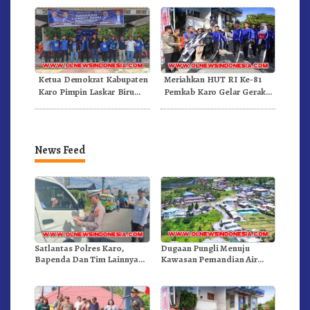
Ketua Demokrat Kabupaten
Meriahkan HUT RI Ke-81
Karo Pimpin Laskar Biru
Pemkab Karo Gelar Gerak
Bergerak.!
Jalan Kemerdekaan.!
News Feed
Satlantas Polres Karo,
Dugaan Pungli Menuju
Bapenda Dan Tim Lainnya
Kawasan Pemandian Air
Gelar Oprasi Sadar Pajak
Panas Semangat Gunung –
Kenderaan
Doulu Foto Dan Videokan!