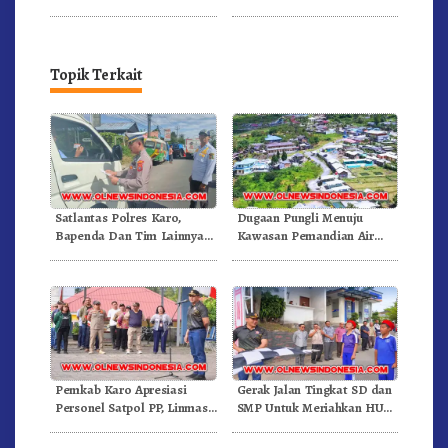
Pertandingan Olahraga
RSUD Kabanjahe Ke
Moderamen GBKP
Topik Terkait
Satlantas Polres Karo,
Dugaan Pungli Menuju
Bapenda Dan Tim Lainnya
Kawasan Pemandian Air
Gelar Oprasi Sadar Pajak
Panas Semangat Gunung –
Kenderaan
Doulu Foto Dan Videokan!
Pemkab Karo Apresiasi
Gerak Jalan Tingkat SD dan
Personel Satpol PP, Linmas,
SMP Untuk Meriahkan HUT
Dan Pemadam Kebakaran
RI Ke-81 Dibuka Sekda Karo