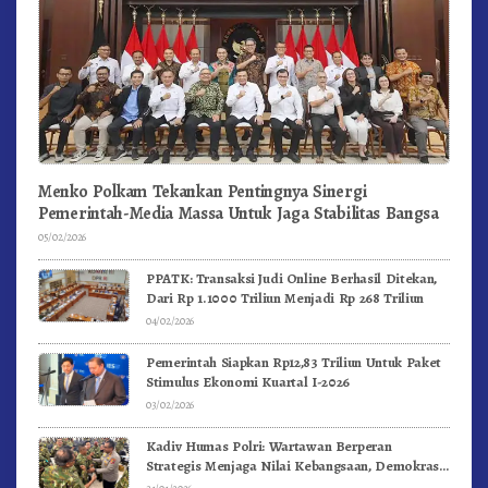
Menko Polkam Tekankan Pentingnya Sinergi
Pemerintah-Media Massa Untuk Jaga Stabilitas Bangsa
05/02/2026
PPATK: Transaksi Judi Online Berhasil Ditekan,
Dari Rp 1.1000 Triliun Menjadi Rp 268 Triliun
04/02/2026
Pemerintah Siapkan Rp12,83 Triliun Untuk Paket
Stimulus Ekonomi Kuartal I-2026
03/02/2026
Kadiv Humas Polri: Wartawan Berperan
Strategis Menjaga Nilai Kebangsaan, Demokrasi,
dan NKRI