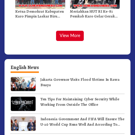
Ketua Demokrat Kabupaten
Meriahkan HUT RI Ke-81
Karo Pimpin Laskar Biru
Pemkab Karo Gelar Gerak
Bergerak.!
Jalan Kemerdekaan.!
View More
English News
Jakarta Governor Visits Flood Victims In Rawa
Buaya
Ten Tips For Maintaining Cyber Security While
Working From Outside The Office
Indonesia Government And FIFA Will Ensure The
U-20 World Cup Runs Well And According To
FIFA Standards