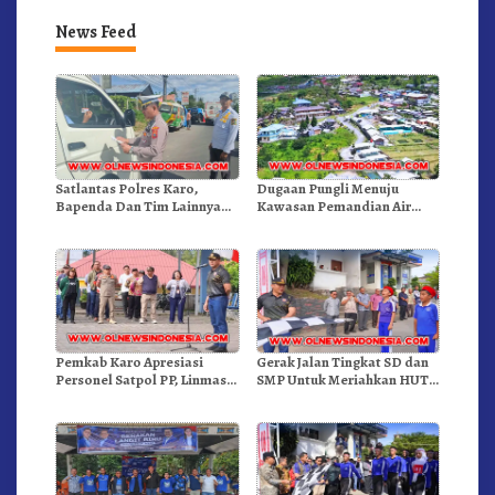
News Feed
Satlantas Polres Karo,
Dugaan Pungli Menuju
Bapenda Dan Tim Lainnya
Kawasan Pemandian Air
Gelar Oprasi Sadar Pajak
Panas Semangat Gunung –
Kenderaan
Doulu Foto Dan Videokan!
Pemkab Karo Apresiasi
Gerak Jalan Tingkat SD dan
Personel Satpol PP, Linmas,
SMP Untuk Meriahkan HUT
Dan Pemadam Kebakaran
RI Ke-81 Dibuka Sekda Karo