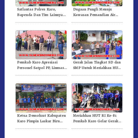
Satlantas Polres Karo,
Dugaan Pungli Menuju
Bapenda Dan Tim Lainnya
Kawasan Pemandian Air
Gelar Oprasi Sadar Pajak
Panas Semangat Gunung –
Kenderaan
Doulu Foto Dan Videokan!
Pemkab Karo Apresiasi
Gerak Jalan Tingkat SD dan
Personel Satpol PP, Linmas,
SMP Untuk Meriahkan HUT
Dan Pemadam Kebakaran
RI Ke-81 Dibuka Sekda Karo
Ketua Demokrat Kabupaten
Meriahkan HUT RI Ke-81
Karo Pimpin Laskar Biru
Pemkab Karo Gelar Gerak
Bergerak.!
Jalan Kemerdekaan.!