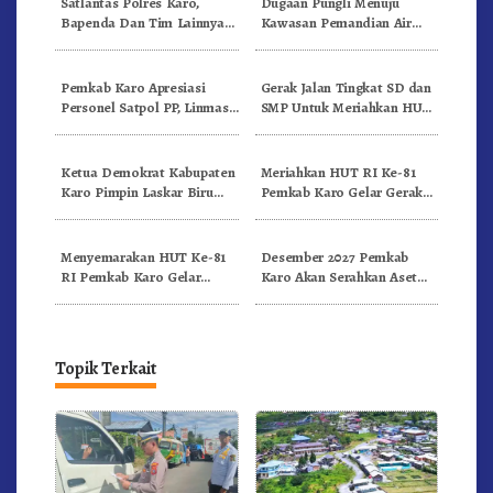
Satlantas Polres Karo,
Dugaan Pungli Menuju
Bapenda Dan Tim Lainnya
Kawasan Pemandian Air
Gelar Oprasi Sadar Pajak
Panas Semangat Gunung –
Kenderaan
Doulu Foto Dan Videokan!
Pemkab Karo Apresiasi
Gerak Jalan Tingkat SD dan
Personel Satpol PP, Linmas,
SMP Untuk Meriahkan HUT
Dan Pemadam Kebakaran
RI Ke-81 Dibuka Sekda Karo
Ketua Demokrat Kabupaten
Meriahkan HUT RI Ke-81
Karo Pimpin Laskar Biru
Pemkab Karo Gelar Gerak
Bergerak.!
Jalan Kemerdekaan.!
Menyemarakan HUT Ke-81
Desember 2027 Pemkab
RI Pemkab Karo Gelar
Karo Akan Serahkan Aset
Pertandingan Olahraga
RSUD Kabanjahe Ke
Moderamen GBKP
Topik Terkait