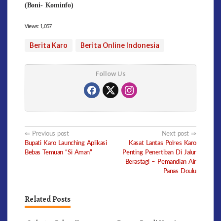
(Boni- Kominfo)
Views:
1,057
Berita Karo
Berita Online Indonesia
Follow Us
Post
Previous post
Next post
Bupati Karo Launching Aplikasi
Kasat Lantas Polres Karo
navigation
Bebas Temuan “Si Aman”
Penting Penertiban Di Jalur
Berastagi – Pemandian Air
Panas Doulu
Related Posts