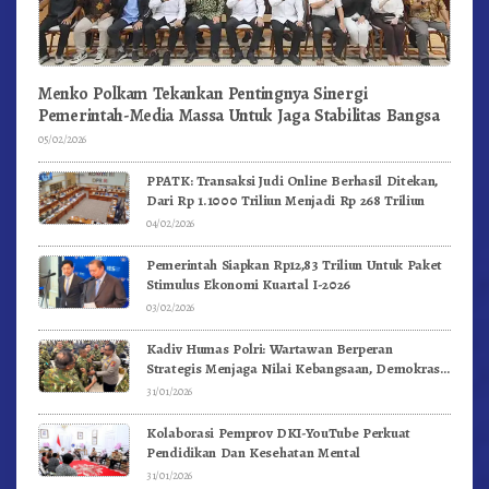
Menko Polkam Tekankan Pentingnya Sinergi
Pemerintah-Media Massa Untuk Jaga Stabilitas Bangsa
05/02/2026
PPATK: Transaksi Judi Online Berhasil Ditekan,
Dari Rp 1.1000 Triliun Menjadi Rp 268 Triliun
04/02/2026
Pemerintah Siapkan Rp12,83 Triliun Untuk Paket
Stimulus Ekonomi Kuartal I-2026
03/02/2026
Kadiv Humas Polri: Wartawan Berperan
Strategis Menjaga Nilai Kebangsaan, Demokrasi,
dan NKRI
31/01/2026
Kolaborasi Pemprov DKI-YouTube Perkuat
Pendidikan Dan Kesehatan Mental
31/01/2026