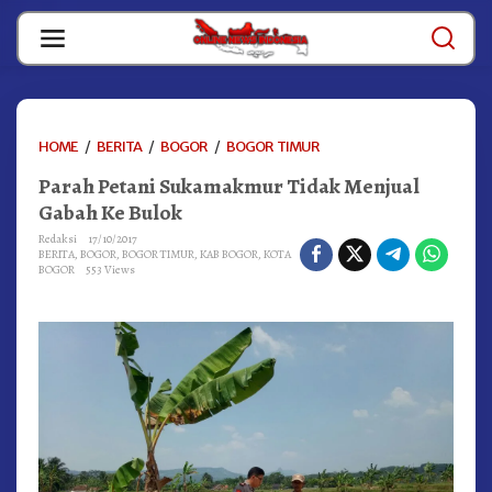
Skip
to
content
PARAH
HOME
/
BERITA
/
BOGOR
/
BOGOR TIMUR
PETANI
Parah Petani Sukamakmur Tidak Menjual
SUKAMAKMUR
TIDAK
Gabah Ke Bulok
MENJUAL
Redaksi
17/10/2017
GABAH
BERITA
,
BOGOR
,
BOGOR TIMUR
,
KAB BOGOR
,
KOTA
KE
BOGOR
553 Views
BULOK