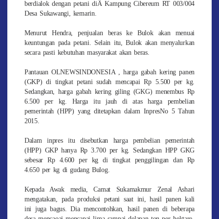
berdialok dengan petani diÂ Kampung Cibereum RT 003/004
Desa Sukawangi, kemarin.
Menurut Hendra, penjualan beras ke Bulok akan menuai
keuntungan pada petani. Selain itu, Bulok akan menyalurkan
secara pasti kebutuhan masyarakat akan beras.
Pantauan OLNEWSINDONESIA , harga gabah kering panen
(GKP) di tingkat petani sudah mencapai Rp 5.500 per kg.
Sedangkan, harga gabah kering giling (GKG) menembus Rp
6.500 per kg. Harga itu jauh di atas harga pembelian
pemerintah (HPP) yang ditetapkan dalam InpresNo 5 Tahun
2015.
Dalam inpres itu disebutkan harga pembelian pemerintah
(HPP) GKP hanya Rp 3.700 per kg. Sedangkan HPP GKG
sebesar Rp 4.600 per kg di tingkat penggilingan dan Rp
4.650 per kg di gudang Bulog.
Kepada Awak media, Camat Sukamakmur Zenal Ashari
mengatakan, pada produksi petani saat ini, hasil panen kali
ini juga bagus. Dia mencontohkan, hasil panen di beberapa
desa mencaoai mencapai lima sampai delapan ton per hektare.