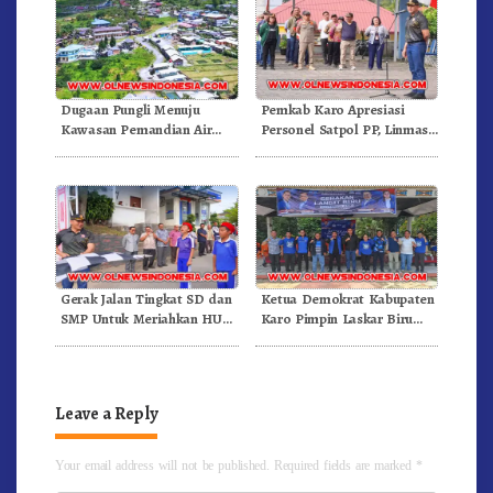
Dugaan Pungli Menuju
Pemkab Karo Apresiasi
Kawasan Pemandian Air
Personel Satpol PP, Linmas,
Panas Semangat Gunung –
Dan Pemadam Kebakaran
Doulu Foto Dan Videokan!
Gerak Jalan Tingkat SD dan
Ketua Demokrat Kabupaten
SMP Untuk Meriahkan HUT
Karo Pimpin Laskar Biru
RI Ke-81 Dibuka Sekda Karo
Bergerak.!
Leave a Reply
Your email address will not be published.
Required fields are marked
*