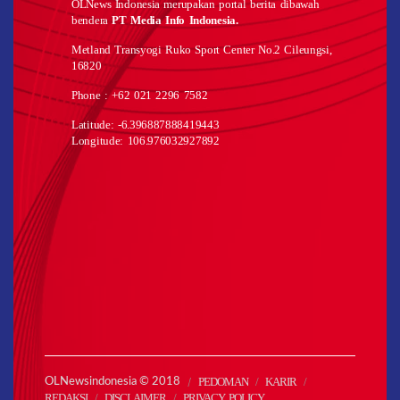
OLNews Indonesia merupakan portal berita dibawah
bendera
PT Media Info Indonesia.
Metland Transyogi Ruko Sport Center No.2 Cileungsi,
16820
Phone : +62 021 2296 7582
Latitude: -6.396887888419443
Longitude: 106.976032927892
PEDOMAN
KARIR
OLNewsindonesia © 2018
REDAKSI
DISCLAIMER
PRIVACY POLICY