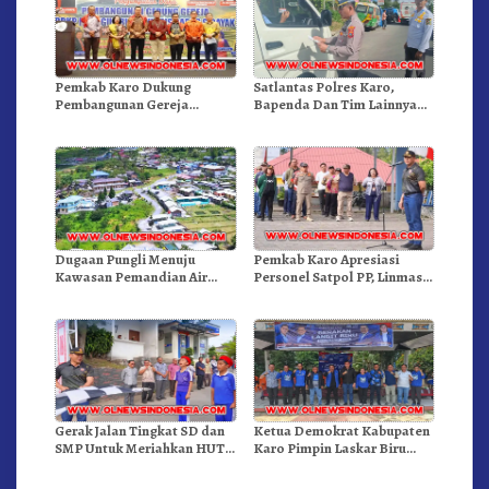
Pemkab Karo Dukung
Satlantas Polres Karo,
Pembangunan Gereja
Bapenda Dan Tim Lainnya
Inkulturatif GBKP Bukit
Gelar Oprasi Sadar Pajak
Klasis Barus Sibayak
Kenderaan
Dugaan Pungli Menuju
Pemkab Karo Apresiasi
Kawasan Pemandian Air
Personel Satpol PP, Linmas,
Panas Semangat Gunung –
Dan Pemadam Kebakaran
Doulu Foto Dan Videokan!
Gerak Jalan Tingkat SD dan
Ketua Demokrat Kabupaten
SMP Untuk Meriahkan HUT
Karo Pimpin Laskar Biru
RI Ke-81 Dibuka Sekda Karo
Bergerak.!