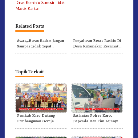
navigation
Dinas Kominfo Samosir Tidak
Masuk Kantor
Related Posts
Awas,,,Beras Raskin Jangan
Penyaluran Beras Raskin Di
Sampai Tidak Tepat
Desa Kutamekar Kecamatan
Sasaran,,! Pembagianya.
Cariu Kabupaten Bogor,
Rawan Penyelewengan
Topik Terkait
Pemkab Karo Dukung
Satlantas Polres Karo,
Pembangunan Gereja
Bapenda Dan Tim Lainnya
Inkulturatif GBKP Bukit
Gelar Oprasi Sadar Pajak
Klasis Barus Sibayak
Kenderaan