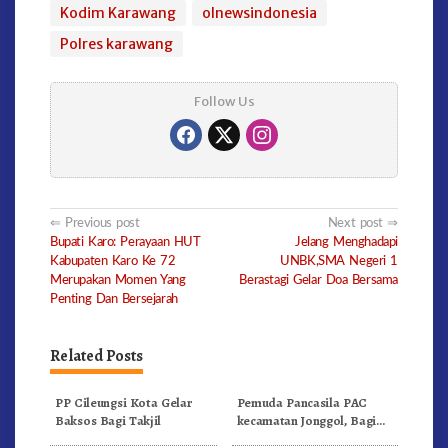
Kodim Karawang
olnewsindonesia
Polres karawang
Follow Us
Post
Previous post
Next post
Bupati Karo: Perayaan HUT
Jelang Menghadapi
navigation
Kabupaten Karo Ke 72
UNBK,SMA Negeri 1
Merupakan Momen Yang
Berastagi Gelar Doa Bersama
Penting Dan Bersejarah
Related Posts
PP Cileungsi Kota Gelar
Pemuda Pancasila PAC
Baksos Bagi Takjil
kecamatan Jonggol, Bagi
Bagi Takjil Ditugu Tegar