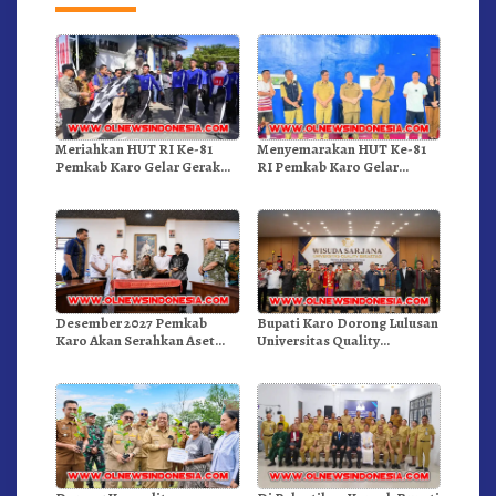
Meriahkan HUT RI Ke-81
Menyemarakan HUT Ke-81
Pemkab Karo Gelar Gerak
RI Pemkab Karo Gelar
Jalan Kemerdekaan.!
Pertandingan Olahraga
Desember 2027 Pemkab
Bupati Karo Dorong Lulusan
Karo Akan Serahkan Aset
Universitas Quality
RSUD Kabanjahe Ke
Berastagi Jadi Generasi
Moderamen GBKP
Inovatif dan Berintegritas