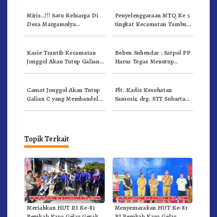
Beriman
Miris…!!! Satu Keluarga Di
Penyelenggaraan MTQ Ke 5
Desa Margamulya
tingkat Kecamatan Tambun
Kecamatan Teluk Jambe
Selatan
Kabupaten Karawang
Terisolasi Akibat Tembok
Kasie Trantib Kecamatan
Beben Suhendar : Satpol PP
Pagar PT Pertiwi Lestari
Jonggol Akan Tutup Galian
Harus Tegas Menutup
liar di Desa Sukanegara
Galian liar dan penertiban
PKL
Camat Jonggol Akan Tutup
Plt. Kadis Kesehatan
Galian C yang Membandel
Samosir, drg. STT Subarta
di Wilayahnya
Sagala Usulkan 38 Nakes,
Kemenkes RI Penuhi 30
Nakes
Topik Terkait
Meriahkan HUT RI Ke-81
Menyemarakan HUT Ke-81
Pemkab Karo Gelar Gerak
RI Pemkab Karo Gelar