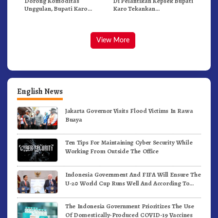
Dorong Komoditas
Di Pelantikan Kepsek Bupati
Unggulan, Bupati Karo
Karo Tekankan
Serahkan 1,2 Juta Benih Kopi
Kepemimpinan Profesional
Arabika
Dongkrak Mutu Pendidikan
View More
English News
Jakarta Governor Visits Flood Victims In Rawa
Buaya
Ten Tips For Maintaining Cyber Security While
Working From Outside The Office
Indonesia Government And FIFA Will Ensure The
U-20 World Cup Runs Well And According To
FIFA Standards
The Indonesia Government Prioritizes The Use
Of Domestically-Produced COVID-19 Vaccines