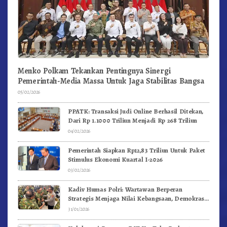
Menko Polkam Tekankan Pentingnya Sinergi
Pemerintah-Media Massa Untuk Jaga Stabilitas Bangsa
05/02/2026
PPATK: Transaksi Judi Online Berhasil Ditekan,
Dari Rp 1.1000 Triliun Menjadi Rp 268 Triliun
04/02/2026
Pemerintah Siapkan Rp12,83 Triliun Untuk Paket
Stimulus Ekonomi Kuartal I-2026
03/02/2026
Kadiv Humas Polri: Wartawan Berperan
Strategis Menjaga Nilai Kebangsaan, Demokrasi,
dan NKRI
31/01/2026