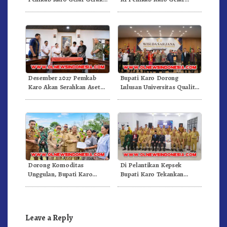
Jalan Kemerdekaan.!
Pertandingan Olahraga
Desember 2027 Pemkab
Bupati Karo Dorong
Karo Akan Serahkan Aset
Lulusan Universitas Quality
RSUD Kabanjahe Ke
Berastagi Jadi Generasi
Moderamen GBKP
Inovatif dan Berintegritas
Dorong Komoditas
Di Pelantikan Kepsek
Unggulan, Bupati Karo
Bupati Karo Tekankan
Serahkan 1,2 Juta Benih Kopi
Kepemimpinan Profesional
Arabika
Dongkrak Mutu Pendidikan
Leave a Reply