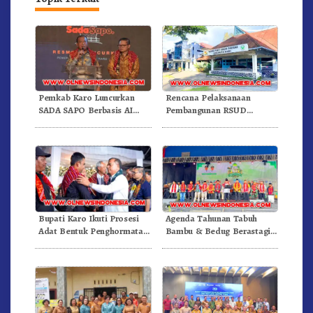
Pemkab Karo Luncurkan
Rencana Pelaksanaan
SADA SAPO Berbasis AI
Pembangunan RSUD
Dan Pelayanan Publik
Kabupaten Karo Melalui
Dalam Satu Data
Skema Tahun Jamak
Bupati Karo Ikuti Prosesi
Agenda Tahunan Tabuh
Adat Bentuk Penghormatan
Bambu & Bedug Berastagi,
Rasa Duka Terhadap Camat
Dihadiri Jajaran Forkopimda
Kuta Buluh