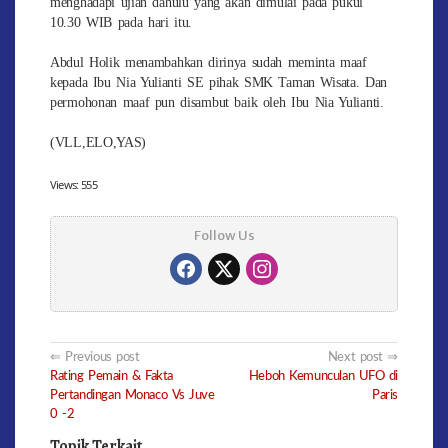
menghadapi ujian dahulu yang akan dimulai pada pukul
10.30 WIB pada hari itu.
Abdul Holik menambahkan dirinya sudah meminta maaf
kepada Ibu Nia Yulianti SE pihak SMK Taman Wisata. Dan
permohonan maaf pun disambut baik oleh Ibu Nia Yulianti.
(VLL,ELO,YAS)
Views:
555
Follow Us
Post
Previous post
Next post
Rating Pemain & Fakta
Heboh Kemunculan UFO di
navigation
Pertandingan Monaco Vs Juve
Paris
0 -2
Topik Terkait