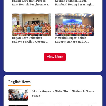
Bupati Karo Ikuti Prosesi
Agenda Tahunan Tabuh
Adat Bentuk Penghormatan
Bambu & Bedug Berastagi,
Rasa Duka Terhadap Camat
Dihadiri Jajaran Forkopimda
Kuta Buluh
Bupati Karo Tekankan
Mewakili Bupati Sekda
Budaya Bersih & Gotong
Kabupaten Karo Hadiri
Royong Mengakar
Rakorwil P2DD Di Medan
Dimasyarakat
View More
English News
Jakarta Governor Visits Flood Victims In Rawa
Buaya