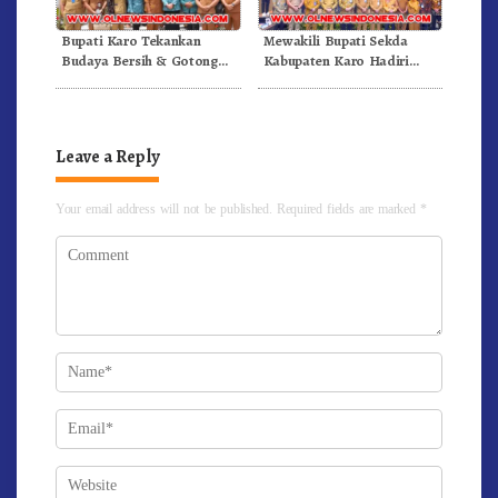
Bupati Karo Tekankan
Mewakili Bupati Sekda
Budaya Bersih & Gotong
Kabupaten Karo Hadiri
Royong Mengakar
Rakorwil P2DD Di Medan
Dimasyarakat
Leave a Reply
Your email address will not be published.
Required fields are marked
*