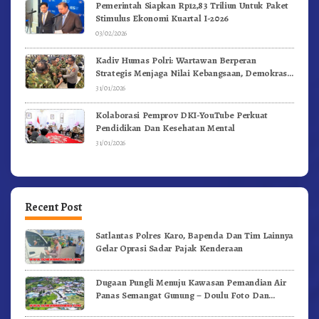
Pemerintah Siapkan Rp12,83 Triliun Untuk Paket
Stimulus Ekonomi Kuartal I-2026
03/02/2026
Kadiv Humas Polri: Wartawan Berperan
Strategis Menjaga Nilai Kebangsaan, Demokrasi,
dan NKRI
31/01/2026
Kolaborasi Pemprov DKI-YouTube Perkuat
Pendidikan Dan Kesehatan Mental
31/01/2026
Recent Post
Satlantas Polres Karo, Bapenda Dan Tim Lainnya
Gelar Oprasi Sadar Pajak Kenderaan
Dugaan Pungli Menuju Kawasan Pemandian Air
Panas Semangat Gunung – Doulu Foto Dan
Videokan!