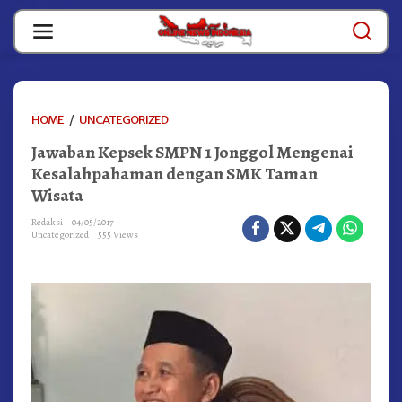
Skip
to
content
JAWABAN
HOME
/
UNCATEGORIZED
KEPSEK
Jawaban Kepsek SMPN 1 Jonggol Mengenai
SMPN
1
Kesalahpahaman dengan SMK Taman
JONGGOL
Wisata
MENGENAI
KESALAHPAHAMAN
Redaksi
04/05/2017
DENGAN
Uncategorized
555 Views
SMK
TAMAN
WISATA