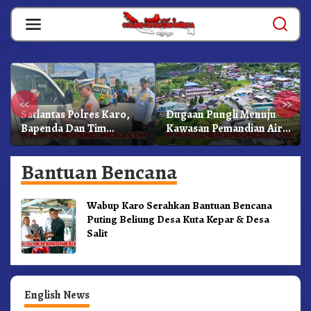
Skip
to
content
«
»
Satlantas Polres Karo,
Dugaan Pungli Menuju
Bapenda Dan Tim
Kawasan Pemandian Air
Lainnya Gelar Oprasi
Panas Semangat Gunung
Sadar Pajak Kenderaan
– Doulu Foto Dan
Bantuan Bencana
Videokan!
Wabup Karo Serahkan Bantuan Bencana
Puting Beliung Desa Kuta Kepar & Desa
Salit
English News