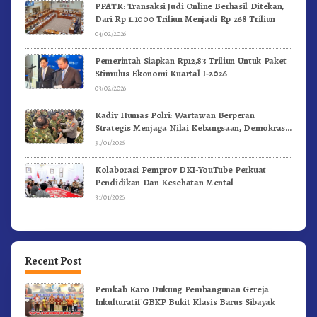
PPATK: Transaksi Judi Online Berhasil Ditekan,
Dari Rp 1.1000 Triliun Menjadi Rp 268 Triliun
04/02/2026
Pemerintah Siapkan Rp12,83 Triliun Untuk Paket
Stimulus Ekonomi Kuartal I-2026
03/02/2026
Kadiv Humas Polri: Wartawan Berperan
Strategis Menjaga Nilai Kebangsaan, Demokrasi,
dan NKRI
31/01/2026
Kolaborasi Pemprov DKI-YouTube Perkuat
Pendidikan Dan Kesehatan Mental
31/01/2026
Recent Post
Pemkab Karo Dukung Pembangunan Gereja
Inkulturatif GBKP Bukit Klasis Barus Sibayak