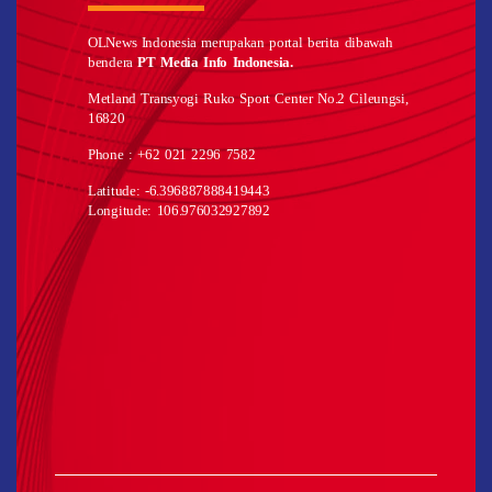
OLNews Indonesia merupakan portal berita dibawah
bendera
PT Media Info Indonesia.
Metland Transyogi Ruko Sport Center No.2 Cileungsi,
16820
Phone : +62 021 2296 7582
Latitude: -6.396887888419443
Longitude: 106.976032927892