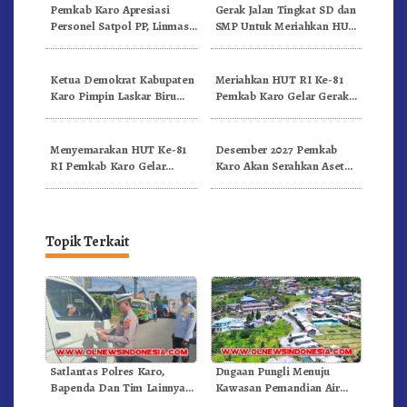
Pemkab Karo Apresiasi
Gerak Jalan Tingkat SD dan
Personel Satpol PP, Linmas,
SMP Untuk Meriahkan HUT
Dan Pemadam Kebakaran
RI Ke-81 Dibuka Sekda Karo
Ketua Demokrat Kabupaten
Meriahkan HUT RI Ke-81
Karo Pimpin Laskar Biru
Pemkab Karo Gelar Gerak
Bergerak.!
Jalan Kemerdekaan.!
Menyemarakan HUT Ke-81
Desember 2027 Pemkab
RI Pemkab Karo Gelar
Karo Akan Serahkan Aset
Pertandingan Olahraga
RSUD Kabanjahe Ke
Moderamen GBKP
Topik Terkait
Satlantas Polres Karo,
Dugaan Pungli Menuju
Bapenda Dan Tim Lainnya
Kawasan Pemandian Air
Gelar Oprasi Sadar Pajak
Panas Semangat Gunung –