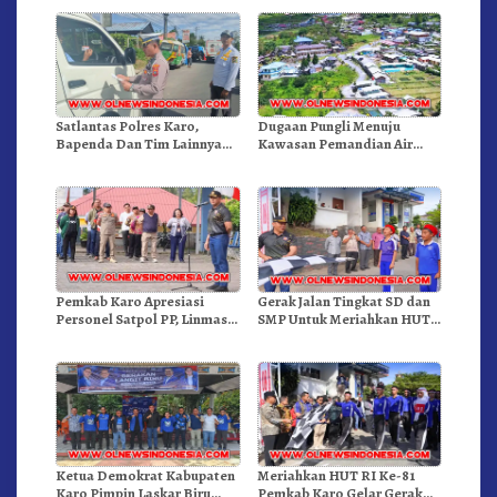
Satlantas Polres Karo,
Dugaan Pungli Menuju
Bapenda Dan Tim Lainnya
Kawasan Pemandian Air
Gelar Oprasi Sadar Pajak
Panas Semangat Gunung –
Kenderaan
Doulu Foto Dan Videokan!
Pemkab Karo Apresiasi
Gerak Jalan Tingkat SD dan
Personel Satpol PP, Linmas,
SMP Untuk Meriahkan HUT
Dan Pemadam Kebakaran
RI Ke-81 Dibuka Sekda Karo
Ketua Demokrat Kabupaten
Meriahkan HUT RI Ke-81
Karo Pimpin Laskar Biru
Pemkab Karo Gelar Gerak