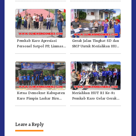
Kenderaan
Doulu Foto Dan Videokan!
Pemkab Karo Apresiasi
Gerak Jalan Tingkat SD dan
Personel Satpol PP, Linmas,
SMP Untuk Meriahkan HUT
Dan Pemadam Kebakaran
RI Ke-81 Dibuka Sekda Karo
Ketua Demokrat Kabupaten
Meriahkan HUT RI Ke-81
Karo Pimpin Laskar Biru
Pemkab Karo Gelar Gerak
Bergerak.!
Jalan Kemerdekaan.!
Leave a Reply