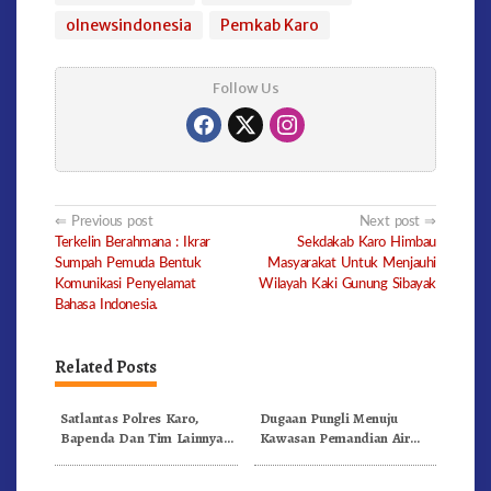
olnewsindonesia
Pemkab Karo
Follow Us
Post
Previous post
Next post
Terkelin Berahmana : Ikrar
Sekdakab Karo Himbau
navigation
Sumpah Pemuda Bentuk
Masyarakat Untuk Menjauhi
Komunikasi Penyelamat
Wilayah Kaki Gunung Sibayak
Bahasa Indonesia.
Related Posts
Satlantas Polres Karo,
Dugaan Pungli Menuju
Bapenda Dan Tim Lainnya
Kawasan Pemandian Air
Gelar Oprasi Sadar Pajak
Panas Semangat Gunung –
Kenderaan
Doulu Foto Dan Videokan!