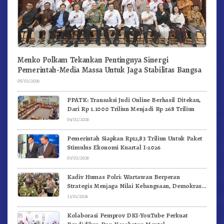
Menko Polkam Tekankan Pentingnya Sinergi
Pemerintah-Media Massa Untuk Jaga Stabilitas Bangsa
05/02/2026
PPATK: Transaksi Judi Online Berhasil Ditekan,
Dari Rp 1.1000 Triliun Menjadi Rp 268 Triliun
04/02/2026
Pemerintah Siapkan Rp12,83 Triliun Untuk Paket
Stimulus Ekonomi Kuartal I-2026
03/02/2026
Kadiv Humas Polri: Wartawan Berperan
Strategis Menjaga Nilai Kebangsaan, Demokrasi,
dan NKRI
31/01/2026
Kolaborasi Pemprov DKI-YouTube Perkuat