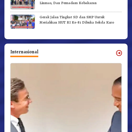
Linmas, Dan Pemadam Kebakaran
Gerak Jalan Tingkat SD dan SMP Untuk
Meriahkan HUT RI Ke-81 Dibuka Sekda Karo
Internasional
r,