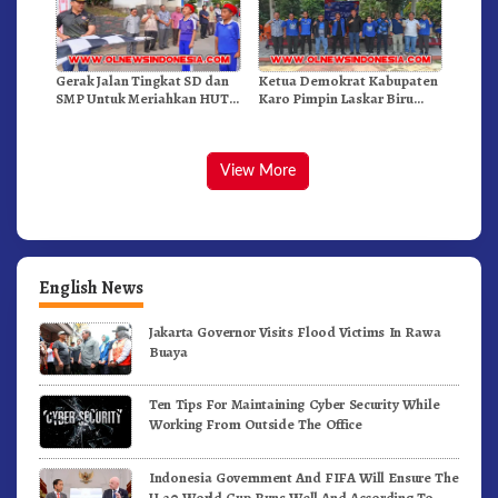
Gerak Jalan Tingkat SD dan
Ketua Demokrat Kabupaten
SMP Untuk Meriahkan HUT
Karo Pimpin Laskar Biru
RI Ke-81 Dibuka Sekda Karo
Bergerak.!
View More
English News
Jakarta Governor Visits Flood Victims In Rawa
Buaya
Ten Tips For Maintaining Cyber Security While
Working From Outside The Office
Indonesia Government And FIFA Will Ensure The
U-20 World Cup Runs Well And According To