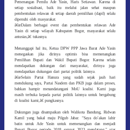
Pemenangan Pemilu Ade Yasin, Haris Setiawan. Karena di
setiap sosialisasi, baik itu melalui jalan sehat maupun
pembentukan relawan di setiap daerah pemilihan (dapil) selalu
dipenuhi oleh masyarakat.
â€œDalam berbagai event dan pembentukan relawan Ade
Yasin di setiap wilayah Kabupaten Bogor, masyarakat selalu
antusias,â€ tukasnya.
Menanggapi hal itu, Ketua DPW PPP Jawa Barat Ade Yasin
menegaskan jika dirinya optimis bisa memenangkan
Pemilihan Bupati dan Wakil Bupati Bogor. Karena selain
mendapatkan dukungan dari masyarakat, dirinya juga
mendapatkan dukungan dari partai politik lainnya.
â€œSelain Partai Hanura yang sudah sejak jauh hari
mendukung saya, Partai Nasdem dan PKB juga dalam proses,
bahkan hampir menandatangani MoU koalisi. Kami juga
masih terbuka kepada partai politik lainnya untuk bergabung
di koalisi kami,â€ pungkasnya.
Dukungan juga disampaikan oleh Walikota Bandung, Ridwan
Kamil yang bakal maju Pilgub Jabar. “Saya do’akan lahir
batin untuk Ade Yasin untuk memenangkan dan menjadi
Bupati Bogor periode 2018 sampai 2023 mendatang,” ujar