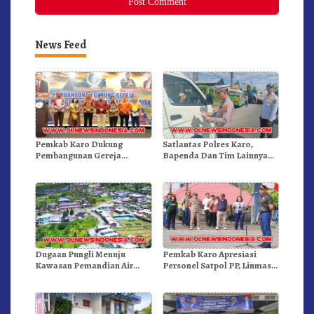
News Feed
Pemkab Karo Dukung
Satlantas Polres Karo,
Pembangunan Gereja
Bapenda Dan Tim Lainnya
Inkulturatif GBKP Bukit
Gelar Oprasi Sadar Pajak
Klasis Barus Sibayak
Kenderaan
Dugaan Pungli Menuju
Pemkab Karo Apresiasi
Kawasan Pemandian Air
Personel Satpol PP, Linmas,
Panas Semangat Gunung –
Dan Pemadam Kebakaran
Doulu Foto Dan Videokan!