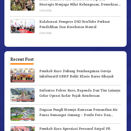
Strategis Menjaga Nilai Kebangsaan, Demokrasi,
dan NKRI
31/01/2026
Kolaborasi Pemprov DKI-YouTube Perkuat
Pendidikan Dan Kesehatan Mental
31/01/2026
Recent Post
Pemkab Karo Dukung Pembangunan Gereja
Inkulturatif GBKP Bukit Klasis Barus Sibayak
Satlantas Polres Karo, Bapenda Dan Tim Lainnya
Gelar Oprasi Sadar Pajak Kenderaan
Dugaan Pungli Menuju Kawasan Pemandian Air
Panas Semangat Gunung – Doulu Foto Dan
Videokan!
Pemkab Karo Apresiasi Personel Satpol PP,