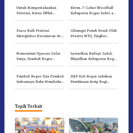
Untuk Mempertahankan
Keren..!! Cabor Woodball
Prestasi, Ketua IWbA
Kabupaten Bogor Sabet 4
Kabupaten Bogor: Kami
Emas Dan 3 Perunggu di
Butuh Lapangan Yang
Porprov Jabar 2022
Memenuhi Standar
Pasca Raih Prestasi
Cileungsi Penuh Sesak Oleh
Sinergisitas Kecamatan Se-
Peserta MTQ Tingkat
Jabar, Ini Langkah Lanjutan
Kabupaten Bogor
Camat Jonggol
Momentum Upacara Gelar
Lestarikan Budaya Lokal,
Senja, Pemkab Bogor
Wujudkan Kabupaten Bogor
Ciptakan Anggota Pramuka
Sebagai Pusat Unggulan
Berkarakter Dan Cinta
Budaya Dan Pariwisata
Tanah Air
Pemkab Bogor Dan Pemkab
DAP Kab Bogor Lakukan
Indramayu Bahu Membahu
Pembinaan Arsip Bagi
Sembuhkan Safri
Kecamatan Jonggol, UPT,
Pemdes, Lembaga
Pendidikan
Topik Terkait