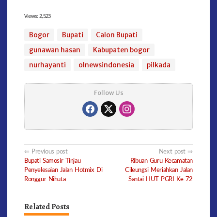
Views:
2,523
Bogor
Bupati
Calon Bupati
gunawan hasan
Kabupaten bogor
nurhayanti
olnewsindonesia
pilkada
Follow Us
Post
Previous post
Next post
Bupati Samosir Tinjau
Ribuan Guru Kecamatan
navigation
Penyelesaian Jalan Hotmix Di
Cileungsi Meriahkan Jalan
Ronggur Nihuta
Santai HUT PGRI Ke-72
Related Posts