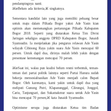
pendampingnya nanti.
â€œBelum ada ktriteria,â€ singkatnya.
Sementara kandidat lain yang juga memiliki peluang besar
untuk maju dalam Pilkada Bogor yakni Ade Yasin kian
optimis akan memenangkan pertarungan Pilkada Kabupaten
Bogor 2018. Seperti yang diutarakan Ketua Tim Divisi
Jaringan sekaligus anggota DPRD Kabupaten Bogor, Junaidi
Syamsudin. Ia menjelaskan jika pengurus relawan Ade Yasin
wilayah Cibinong Raya yakin suara Ade Yasin mencapai 60
persen. Untuk dapil dua, dirinya malah lebih yakin dengan
presentase kemenangan mencapai 70 persen.
â€œSaat ini, walau pun koalisi belum resmi terbentuk, teman-
teman dari partai politik lainnya seperti Partai Hanura sudah
bekerja mensosialisasikan Ade Yasin menjadi calon Bupati
Bogor. Oleh karenanya, kami yakin untuk dapil dua yang
meliputi Gunung Putri, Klapanunggal, Cileungsi, Jonggol,
Cariu, Tanjungsari, dan Sukamakmur suara untuk Ade Yasin
bisa mencapai 70 persen,â€ kata Junaidi Syamsudin.
Optimisme serupa juga diutarakan Ketua tim Badan