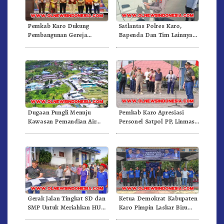
Pemkab Karo Dukung
Satlantas Polres Karo,
Pembangunan Gereja
Bapenda Dan Tim Lainnya
Inkulturatif GBKP Bukit
Gelar Oprasi Sadar Pajak
Klasis Barus Sibayak
Kenderaan
Dugaan Pungli Menuju
Pemkab Karo Apresiasi
Kawasan Pemandian Air
Personel Satpol PP, Linmas,
Panas Semangat Gunung –
Dan Pemadam Kebakaran
Doulu Foto Dan Videokan!
Gerak Jalan Tingkat SD dan
Ketua Demokrat Kabupaten
SMP Untuk Meriahkan HUT
Karo Pimpin Laskar Biru
RI Ke-81 Dibuka Sekda Karo
Bergerak.!