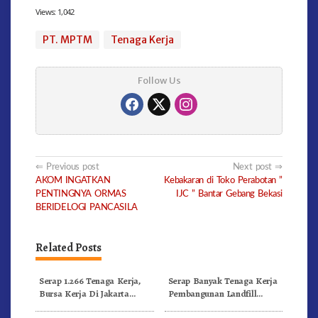
Views:
1,042
PT. MPTM
Tenaga Kerja
Follow Us
Post
Previous post
Next post
AKOM INGATKAN
Kebakaran di Toko Perabotan ”
navigation
PENTINGNYA ORMAS
IJC ” Bantar Gebang Bekasi
BERIDELOGI PANCASILA
Related Posts
Serap 1.266 Tenaga Kerja,
Serap Banyak Tenaga Kerja
Bursa Kerja Di Jakarta
Pembangunan Landfill
Selatan Sepanjang 2022
Mining Dan RDF Plant