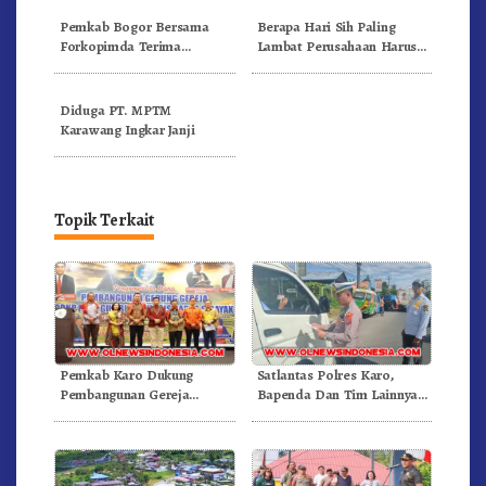
Pemkab Bogor Bersama
Berapa Hari Sih Paling
Forkopimda Terima
Lambat Perusahaan Harus
Audiensi Dari Serikat
Memberikan THR Kepada
Pekerja Kabupaten Bogor
Karyawan ?
Diduga PT. MPTM
Karawang Ingkar Janji
Topik Terkait
Pemkab Karo Dukung
Satlantas Polres Karo,
Pembangunan Gereja
Bapenda Dan Tim Lainnya
Inkulturatif GBKP Bukit
Gelar Oprasi Sadar Pajak
Klasis Barus Sibayak
Kenderaan