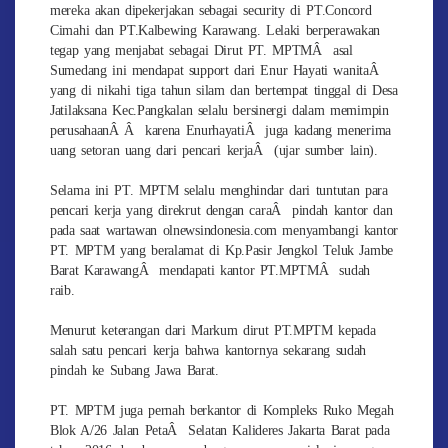
mereka akan dipekerjakan sebagai security di PT.Concord
Cimahi dan PT.Kalbewing Karawang. Lelaki berperawakan
tegap yang menjabat sebagai Dirut PT. MPTMÂ asal
Sumedang ini mendapat support dari Enur Hayati wanitaÂ
yang di nikahi tiga tahun silam dan bertempat tinggal di Desa
Jatilaksana Kec.Pangkalan selalu bersinergi dalam memimpin
perusahaanÂ Â karena EnurhayatiÂ juga kadang menerima
uang setoran uang dari pencari kerjaÂ (ujar sumber lain).
Selama ini PT. MPTM selalu menghindar dari tuntutan para
pencari kerja yang direkrut dengan caraÂ pindah kantor dan
pada saat wartawan olnewsindonesia.com menyambangi kantor
PT. MPTM yang beralamat di Kp.Pasir Jengkol Teluk Jambe
Barat KarawangÂ mendapati kantor PT.MPTMÂ sudah
raib.
Menurut keterangan dari Markum dirut PT.MPTM kepada
salah satu pencari kerja bahwa kantornya sekarang sudah
pindah ke Subang Jawa Barat.
PT. MPTM juga pernah berkantor di Kompleks Ruko Megah
Blok A/26 Jalan PetaÂ Selatan Kalideres Jakarta Barat pada