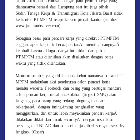
tahun 2016 dan berurusan dengan para pencari kerja yang
diantaranya berasal dari Lampung saat itu juga pihak
Sudin Tenaga Kerja & Transmigrasi Kota Jakarta Barat sidak
ke kantor PT.MPTM tetapi keburu pindah kantor (sumber
www.jakartaobserver.com).
Sebagian besar para pencari kerja yang direkrut PT.MPTM
enggan lapor ke pihak berwajib atauÂ meminta uangnyaÂ
kembali karena diduga adanya intimidasi dari pihak
PT.MPTM atau dijanjikan akan disalurkan dengan batas
waktu yang tidak ditentukan.
Menurut sumber yang tidak mau disebut namanya bahwa PT.
MPTM melakukan aksi perekrutan calon pencari kerja
melalui website, Facebook dan orang yang bertugas mencari
calon pencari kerja melalui sekolahan (tingkat SMU) atau
langsung pada orang yang sedang bingung mencari
pekerjaanÂ dengan iming-iming penghasilan yang
menggiurkan, dan untuk lebih meyakinkan pencari kerjaÂ
dilakukan diklat dan untuk securityÂ dengan instruktur
berseragam TNI-AD dan pencari kerja diberi seragam security
lengkap. (Oscar)