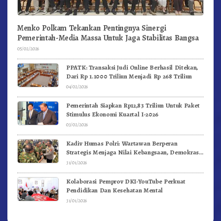
Menko Polkam Tekankan Pentingnya Sinergi
Pemerintah-Media Massa Untuk Jaga Stabilitas Bangsa
05/02/2026
PPATK: Transaksi Judi Online Berhasil Ditekan,
Dari Rp 1.1000 Triliun Menjadi Rp 268 Triliun
04/02/2026
Pemerintah Siapkan Rp12,83 Triliun Untuk Paket
Stimulus Ekonomi Kuartal I-2026
03/02/2026
Kadiv Humas Polri: Wartawan Berperan
Strategis Menjaga Nilai Kebangsaan, Demokrasi,
dan NKRI
31/01/2026
Kolaborasi Pemprov DKI-YouTube Perkuat
Pendidikan Dan Kesehatan Mental
31/01/2026