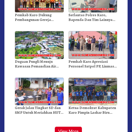
Pemkab Karo Dukung
Satlantas Polres Karo,
Pembangunan Gereja
Bapenda Dan Tim Lainnya
Inkulturatif GBKP Bukit
Gelar Oprasi Sadar Pajak
Klasis Barus Sibayak
Kenderaan
Dugaan Pungli Menuju
Pemkab Karo Apresiasi
Kawasan Pemandian Air
Personel Satpol PP, Linmas,
Panas Semangat Gunung –
Dan Pemadam Kebakaran
Doulu Foto Dan Videokan!
Gerak Jalan Tingkat SD dan
Ketua Demokrat Kabupaten
SMP Untuk Meriahkan HUT
Karo Pimpin Laskar Biru
RI Ke-81 Dibuka Sekda Karo
Bergerak.!
View More