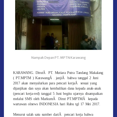
Nampak Depan PT. MPTN Karawang
KARAWANG. DirutÂ PT. Mutiara Putra Tandang Makalang
( PT.MPTM ) KarawangÂ . janjiÂ bahwa tanggal 2 Juni
2017 akan menyalurkan para pencari kerjaÂ sesuai yang
dijanjikan dan saya akan kembalikan dana kepada anak-anak
(pencari kerja-red) tanggal 5 Juni begitu ujarnya disampaikan
melalui SMS oleh MarkumÂ Dirut PT.MPTMÂ kepada
wartawan olnews INDONESIA hari Rabu tgl 17 Mei 2017.
Menurut salah satu sumber dariÂ pencari kerja bahwa