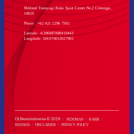
Metland Transyogi Ruko Sport Center No.2 Cileungsi,
16820
Phone : +62 021 2296 7582
Latitude: -6.396887888419443
Longitude: 106.976032927892
PEDOMAN
KARIR
OLNewsindonesia © 2018
REDAKSI
DISCLAIMER
PRIVACY POLICY