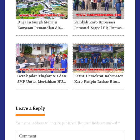
Dugaan Pungli Menuju
Pemkab Karo Apresiasi
Kawasan Pemandian Air
Personel Satpol PP, Linmas,
Panas Semangat Gunung –
Dan Pemadam Kebakaran
Doulu Foto Dan Videokan!
Gerak Jalan Tingkat SD dan
Ketua Demokrat Kabupaten
SMP Untuk Meriahkan HUT
Karo Pimpin Laskar Biru
RI Ke-81 Dibuka Sekda Karo
Bergerak.!
Leave a Reply
Your email address will not be published.
Required fields are marked
*